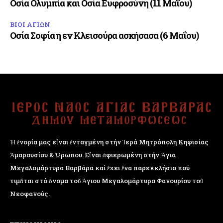
Οσία Ολυμπία και Οσία Ευφροσύνη (11 Μαΐου)
ΒΙΟΙ ΑΓΙΩΝ
Οσία Σοφία η εν Κλεισούρα ασκήσασα (6 Μαΐου)
Ἡ ἐνορία μας εἶναι ἐνταγμένη στήν Ἱερά Μητρόπολη Κηφισίας
Ἁμαρουσίου & Ὠρωπου. Εἶναι ἀφιερωμένη στήν Ἅγια
Μεγαλομάρτυρα Βαρβάρα καί ἔχει ἕνα παρεκκλήσιο πού
τιμᾶται στό ὄνομα τοῦ Ἁγιου Μεγαλομάρτυρα Φανουρίου τοῦ
Νεοφανούς.