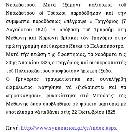
Νεοκάστρου. Μετά ἑξάμηνη πολιορκία τοῦ
Νεοκάστρου οἱ Τοῦρκοι παραδόθηκαν καί τήν
συμφωνία παραδόσεως ὑπέγραψε ὁ Γρηγόριος (7
Αὐγούστου 1821). Ἡ ἀπόβαση τοῦ Ἰμπραήμ στή
Μεθώνη καί Κορώνη βρίσκει τόν Γρηγόριο στήν
πρώτη γραμμή καί ὑπερασπίζεται τό Παλαιόκαστρο.
Μετά τήν πτώση τῆς Σφακτηρίας, τά χαράματα τῆς
30ης Ἀπριλίου 1825, ὁ Γρηγόριος καί οἱ ὑπερασπιστές
τοῦ Παλαιοκάστρου ἀποφάσισαν ἡρωική ἔξοδο.
Ὁ Γρηγόριος τραυματίστηκε καί συνελήφθη
αἰχμάλωτος. Ἀρνήθηκε νά ἐξισλαμιστεῖ καί νά
«προσκυνήσει», φυλακίστηκε στό Μπούρτζι τῆς
Μεθώνης ὅπου ὑποβλήθηκε σέ φρικτά μαρτύρια μέ
ἀποτέλεσμα νά πεθάνει στίς 22 Ὀκτωβρίου 1825.
Πηγή:
http://www.synaxarion.gr/gr/index.aspx