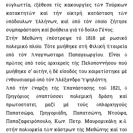
εὐγλωττία, ἐξέθεσε τίς κακουργίες τῶν Τούρκων
κατακτητῶν καί τήν οἰκτρή κατάσταση τῶν
ὑπόδουλων Ἑλλήνων, καί ἀπό τόν ὁποῖο ζήτησε
συμπαράσταση καί βοήθεια γιά τό δοῦλο Γένος.
Στήν Μεθώνη ἐπέστρεψε τό 1818 μέ ρωσικό
πολεμικό πλοῖο. Τότε μυήθηκε στή Φιλική Ἑταιρεία
ἀπό τόν Ἀναγνωσταρᾶ Παπαγεωργίου. Εἶναι ὁ
πρῶτος ἀπό τούς ἀρχιερεῖς τῆς Πελοποννήσου πού
μυήθηκε σ’ αὐτήν, ἡ δέ εἴσοδός του χαιρετίστηκε μέ
ἐνθουσιασμό ἀπό τόν Ἀλέξανδρο Ὑψηλάντη.
Ἀπό τήν ἔναρξη τῆς Ἐπανάστασης τοῦ 1821, ὁ
Γρηγόριος ἀναπτύσσει πολεμική δράση καί
πρωτοστατεῖ, μαζί μέ τούς ὁπλαρχηγούς
Παπατσώρα, Γρηγοριάδη, Παπατσώνη, Ντούφα,
Παπαζαφειρόπουλο, Κων. Πετρ. Μαυρομιχάλη κ.ἄ.
στήν πολιορκία τῶν κάστρων τῆς Μεθώνης καί τοῦ