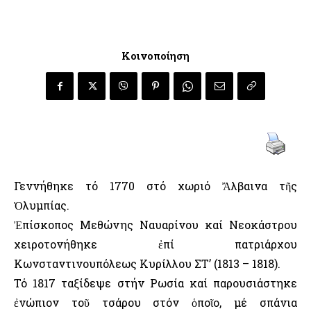
Κοινοποίηση
Γεννήθηκε τό 1770 στό χωριό Ἄλβαινα τῆς
Ὀλυμπίας.
Ἐπίσκοπος Μεθώνης Ναυαρίνου καί Νεοκάστρου
χειροτονήθηκε ἐπί πατριάρχου
Κωνσταντινουπόλεως Κυρίλλου ΣΤ’ (1813 – 1818).
Τό 1817 ταξίδεψε στήν Ρωσία καί παρουσιάστηκε
ἐνώπιον τοῦ τσάρου στόν ὁποῖο, μέ σπάνια