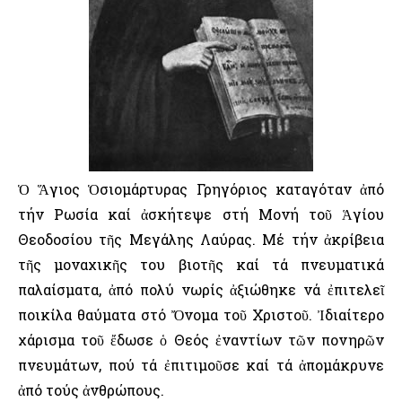
Ὁ Ἅγιος Ὁσιομάρτυρας Γρηγόριος καταγόταν ἀπό
τήν Ρωσία καί ἀσκήτεψε στή Μονή τοῦ Ἁγίου
Θεοδοσίου τῆς Μεγάλης Λαύρας. Μέ τήν ἀκρίβεια
τῆς μοναχικῆς του βιοτῆς καί τά πνευματικά
παλαίσματα, ἀπό πολύ νωρίς ἀξιώθηκε νά ἐπιτελεῖ
ποικίλα θαύματα στό Ὄνομα τοῦ Χριστοῦ. Ἰδιαίτερο
χάρισμα τοῦ ἔδωσε ὁ Θεός ἐναντίων τῶν πονηρῶν
πνευμάτων, πού τά ἐπιτιμοῦσε καί τά ἀπομάκρυνε
ἀπό τούς ἀνθρώπους.