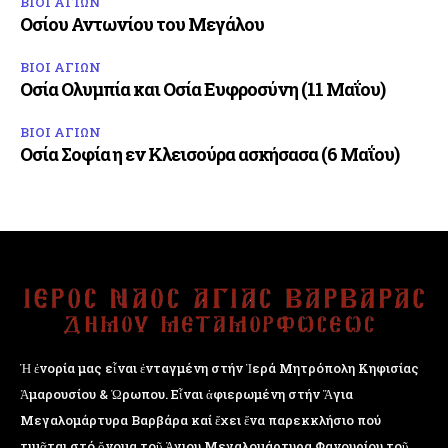
ΒΙΟΙ ΑΓΙΩΝ
Οσίου Αντωνίου του Μεγάλου
ΒΙΟΙ ΑΓΙΩΝ
Οσία Ολυμπία και Οσία Ευφροσύνη (11 Μαΐου)
ΒΙΟΙ ΑΓΙΩΝ
Οσία Σοφία η εν Κλεισούρα ασκήσασα (6 Μαΐου)
Ἡ ἐνορία μας εἶναι ἐνταγμένη στήν Ἱερά Μητρόπολη Κηφισίας
Ἁμαρουσίου & Ὠρωπου. Εἶναι ἀφιερωμένη στήν Ἅγια
Μεγαλομάρτυρα Βαρβάρα καί ἔχει ἕνα παρεκκλήσιο πού
τιμᾶται στό ὄνομα τοῦ Ἁγιου Μεγαλομάρτυρα Φανουρίου τοῦ