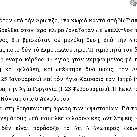
όταν ἀπό τήν Ἀριανζό, ἕνα χωριό κοντά στή Ναζια
ἰσέλθει στόν ἱερό κλῆρο ἐργαζόταν ὡς ὑπάλληλος 
νός ὅτι βρισκόταν σέ μεγάλη θέση, ἀπό τήν ὁπ
ι, ποτέ δέν τό ἐκμεταλλεύτηκε. Ἡ τιμιότητά του 
τό ἄνομο κέρδος. Ὁ Ἅγιος ἦταν νυμφευμένος μέ 
η καί φιλόθεη, καί ἀπέκτησε δυό υἱούς, τόν Ἅ
25 Ἰανουαρίου) καί τόν Ἅγιο Καισάριο τόν Ἰατρό (
ρα, τήν Ἁγία Γοργονία († 23 Φεβρουαρίου). Ἡ Ἐκκλη
 Νόννας στίς 5 Αὐγούστου.
ά στή θρησκευτική αἵρεση τῶν Ὑψισταρίων. Γιά τ
 γεμάτους ἀπό ποικίλες φιλοσοφικές ἀντιλήψεις 
, δέν εἶναι παράδοξο τό ὅτι ὁ ἀνώτερος ἐκεῖ