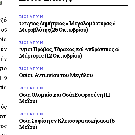
ΒΙΟΙ ΑΓΙΩΝ
νζό
Ὁ Ἅγιος Δημήτριος ὁ Μεγαλομάρτυρας ὁ
τοῦ
Μυροβλύτης(26 Οκτωβρίου)
οία
ΒΙΟΙ ΑΓΙΩΝ
δέν
Ἅγιοι Πρόβος, Τάραχος καὶ Ἀνδρόνικος οἱ
Μάρτυρες (12 Οκτωβρίου)
τήν
γιο
ΒΙΟΙ ΑΓΙΩΝ
Οσίου Αντωνίου του Μεγάλου
† 9
σία
ΒΙΟΙ ΑΓΙΩΝ
Οσία Ολυμπία και Οσία Ευφροσύνη (11
Μαΐου)
ούς
ΒΙΟΙ ΑΓΙΩΝ
καί
Οσία Σοφία η εν Κλεισούρα ασκήσασα (6
νος
Μαΐου)