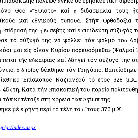
ππαδοκικής πόλεως ἀνῆκε σέ θρησκευτική αἵρεση.
μόνο Θεό «Ὕψιστο» καί ἡ διδασκαλία τους ἦ
ϊκούς καί ἐθνικούς τύπους. Στήν Ὀρθοδοξία 
 ἐπίδρασή της ἡ εὐσεβής καί εὐπαίδευτη σύζυγός τ
υσε τό σύζυγό της νά ψάλλει τόν ψαλμό τοῦ Δα
κόσι μοι εἰς οἶκον Κυρίου πορευσόμεθα» (Ψαλμοί 1
ττεται τῆς εὐκαιρίας καί ὁδηγεῖ τόν σύζυγό της σ
τιο, ὁ ὁποῖος δέχθηκε τόν Γρηγόριο. Βαπτίσθηκε
είχθηκε Ἐπίσκοπος Ναζιανζού τό ἔτος 328 μ.Χ.
 45 ἔτη. Κατά τήν ἐπισκοπική του πορεία πολιτεύθ
 τόν κατέταξε στή χορεία τῶν Ἁγίων της.
ηκε μέ εἰρήνη περί τά τέλη τοῦ ἔτους 373 μ.Χ.
gr/gr/index.aspx