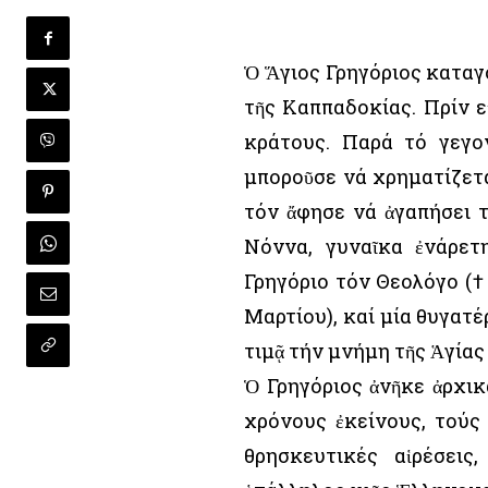
Ὁ Ἅγιος Γρηγόριος καταγ
τῆς Καππαδοκίας. Πρίν ε
κράτους. Παρά τό γεγο
μποροῦσε νά χρηματίζετα
τόν ἄφησε νά ἀγαπήσει 
Νόννα, γυναῖκα ἐνάρετ
Γρηγόριο τόν Θεολόγο († 
Μαρτίου), καί μία θυγατέ
τιμᾷ τήν μνήμη τῆς Ἁγίας
Ὁ Γρηγόριος ἀνῆκε ἀρχικ
χρόνους ἐκείνους, τούς
θρησκευτικές αἱρέσεις