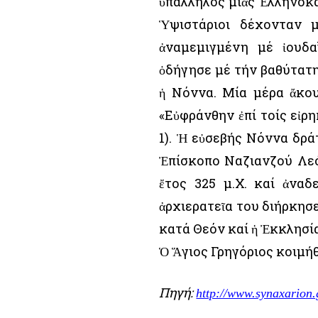
ὑπάλληλος μιᾶς Ἑλληνοκα
Ὑψιστάριοι δέχονταν 
ἀναμεμιγμένη μέ ἰουδα
ὁδήγησε μέ τήν βαθύτατη
ἡ Νόννα. Μία μέρα ἄκο
«Εὐφράνθην ἐπί τοίς εἰρη
1). Ἡ εὐσεβής Νόννα δρά
Ἐπίσκοπο Ναζιανζού Λεόν
ἔτος 325 μ.Χ. καί ἀναδ
ἀρχιερατεῖα του διήρκησε
κατά Θεόν καί ἡ Ἐκκλησία
Ὁ Ἅγιος Γρηγόριος κοιμήθ
Πηγή:
http://www.synaxarion.