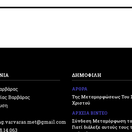
ΝΙΑ
ΔΗΜΟΦΙΛΗ
Βαρβάρας
ΑΡΘΡΑ
Της Μεταμορφώσεως Του 
ίας Βαρβάρας
Χριστού
ωση
ΑΡΧΕΙΑ ΒΙΝΤΕΟ
Σύνδεση Μεταμόρφωση του
.ag.varvaras.met@gmail.com
Γιατί διάλεξε αυτούς τους 
28.14.063