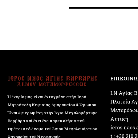
ΕΠΙΚΟΙΝΩ
Ι.Ν Αγίας 
Ἡ ἐνορία μας εἶναι ἐνταγμένη στήν Ἱερά
Πλατεία Αγ
Μητρόπολη Κηφισίας Ἁμαρουσίου & Ὠρωπου.
Μεταμόρφ
Εἶναι ἀφιερωμένη στήν Ἅγια Μεγαλομάρτυρα
Αττική
Βαρβάρα καί ἔχει ἕνα παρεκκλήσιο πού
ieros.naos
τιμᾶται στό ὄνομα τοῦ Ἁγιου Μεγαλομάρτυρα
t.: +30 210.
Φανουρίου τοῦ Νεοφανούς.