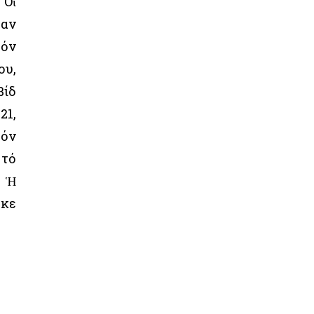
 Οἱ
ταν
τόν
ου,
βίδ
21,
τόν
 τό
. Ἡ
ηκε