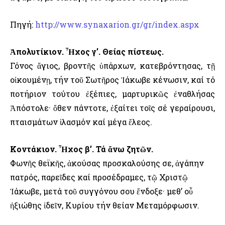
Πηγή:
http://www.synaxarion.gr/gr/index.aspx
Ἀπολυτίκιον. Ἦχος γ’. Θείας πίστεως.
Γόνος ἅγιος, βροντῆς ὑπάρχων, κατεβρόντησας, τῇ
οἰκουμένῃ, τήν τοῦ Σωτῆρος Ἰάκωβε κένωσιν, καί τό
ποτήριον τούτου ἐξέπιες, μαρτυρικῶς ἐναθλήσας
Ἀπόστολε· ὅθεν πάντοτε, ἐξαίτει τοῖς σέ γεραίρουσι,
πταισμάτων ἱλασμόν καί μέγα ἔλεος.
Κοντάκιον. Ἦχος β’. Τά ἄνω ζητῶν.
Φωνῆς θεϊκῆς, ἀκούσας προσκαλούσης σε, ἀγάπην
πατρός, παρεῖδες καί προσέδραμες, τῷ Χριστῷ
Ἰάκωβε, μετά τοῦ συγγόνου σου ἔνδοξε· μεθ’ οὗ
ἠξιώθης ἰδεῖν, Κυρίου τήν θείαν Μεταμόρφωσιν.