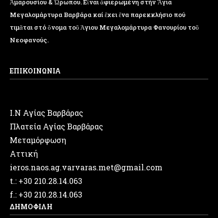
Ἁμαρουσίου & Ὠρωπου. Εἶναι ἀφιερωμένη στήν Ἅγια
Μεγαλομάρτυρα Βαρβάρα καί ἔχει ἕνα παρεκκλήσιο πού
τιμᾶται στό ὄνομα τοῦ Ἁγιου Μεγαλομάρτυρα Φανουρίου τοῦ
Νεοφανούς.
ΕΠΙΚΟΙΝΩΝΙΑ
Ι.Ν Αγίας Βαρβάρας
Πλατεία Αγίας Βαρβάρας
Μεταμόρφωση
Αττική
ieros.naos.ag.varvaras.met@gmail.com
t.: +30 210.28.14.063
f.: +30 210.28.14.063
ΔΗΜΟΦΙΛΗ