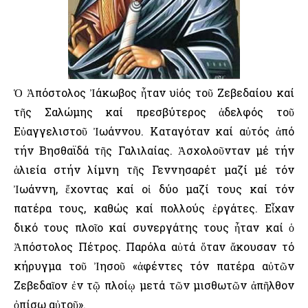
Ὁ Ἀπόστολος Ἰάκωβος ἦταν υἱός τοῦ Ζεβεδαίου καί
τῆς Σαλώμης καί πρεσβύτερος ἀδελφός τοῦ
Εὐαγγελιστοῦ Ἰωάννου. Καταγόταν καί αὐτός ἀπό
τήν Βησθαϊδά τῆς Γαλιλαίας. Ἀσχολοῦνταν μέ τήν
ἁλιεία στήν λίμνη τῆς Γεννησαρέτ μαζί μέ τόν
Ἰωάννη, ἔχοντας καί οἱ δύο μαζί τους καί τόν
πατέρα τους, καθώς καί πολλούς ἐργάτες. Εἶχαν
δικό τους πλοῖο καί συνεργάτης τους ἦταν καί ὁ
Ἀπόστολος Πέτρος. Παρόλα αὐτά ὅταν ἄκουσαν τό
κήρυγμα τοῦ Ἰησοῦ «ἀφέντες τόν πατέρα αὐτῶν
Ζεβεδαῖον ἐν τῷ πλοίῳ μετά τῶν μισθωτῶν ἀπῆλθον
ὀπίσω αὐτοῦ».