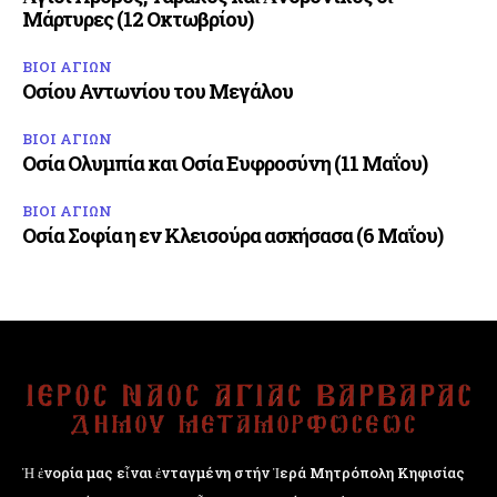
Μάρτυρες (12 Οκτωβρίου)
ΒΙΟΙ ΑΓΙΩΝ
Οσίου Αντωνίου του Μεγάλου
ΒΙΟΙ ΑΓΙΩΝ
Οσία Ολυμπία και Οσία Ευφροσύνη (11 Μαΐου)
ΒΙΟΙ ΑΓΙΩΝ
Οσία Σοφία η εν Κλεισούρα ασκήσασα (6 Μαΐου)
Ἡ ἐνορία μας εἶναι ἐνταγμένη στήν Ἱερά Μητρόπολη Κηφισίας