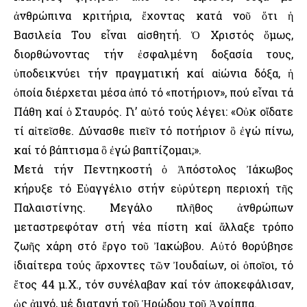
ἀνθρώπινα κριτήρια, ἔχοντας κατά νοῦ ὅτι ἡ
Βασιλεία Του εἶναι αἰσθητή. Ὁ Χριστός ὅμως,
διορθώνοντας τήν ἐσφαλμένη δοξασία τους,
ὑποδεικνύει τήν πραγματική καί αἰώνια δόξα, ἡ
ὁποία διέρχεται μέσα ἀπό τό «ποτήριον», πού εἶναι τά
Πάθη καί ὁ Σταυρός. Γι’ αὐτό τούς λέγει: «Οὐκ οἴδατε
τί αἰτεῖσθε. Δύνασθε πιεῖν τό ποτήριον ὃ ἐγώ πίνω,
καί τό βάπτισμα ὃ ἐγώ βαπτίζομαι;».
Μετά τήν Πεντηκοστή ὁ Ἀπόστολος Ἰάκωβος
κήρυξε τό Εὐαγγέλιο στήν εὐρύτερη περιοχή τῆς
Παλαιστίνης. Μεγάλο πλῆθος ἀνθρώπων
μεταστρεφόταν στή νέα πίστη καί ἄλλαξε τρόπο
ζωῆς χάρη στό ἔργο τοῦ Ἰακώβου. Αὐτό θορύβησε
ἰδιαίτερα τούς ἄρχοντες τῶν Ἰουδαίων, οἱ ὁποῖοι, τό
ἔτος 44 μ.Χ., τόν συνέλαβαν καί τόν ἀποκεφάλισαν,
ὡς ἀμνό, μέ διαταγή τοῦ Ἡρώδου τοῦ Ἀγρίππα.