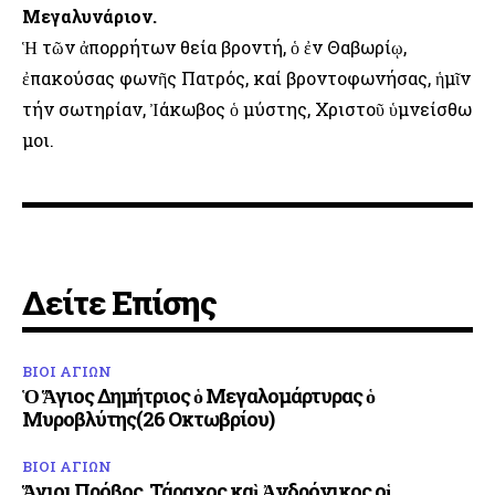
Μεγαλυνάριον.
Ἡ τῶν ἀπορρήτων θεία βροντή, ὁ ἐν Θαβωρίῳ,
ἐπακούσας φωνῆς Πατρός, καί βροντοφωνήσας, ἡμῖν
τήν σωτηρίαν, Ἰάκωβος ὁ μύστης, Χριστοῦ ὑμνείσθω
μοι.
Δείτε Επίσης
ΒΙΟΙ ΑΓΙΩΝ
Ὁ Ἅγιος Δημήτριος ὁ Μεγαλομάρτυρας ὁ
Μυροβλύτης(26 Οκτωβρίου)
ΒΙΟΙ ΑΓΙΩΝ
Ἅγιοι Πρόβος, Τάραχος καὶ Ἀνδρόνικος οἱ