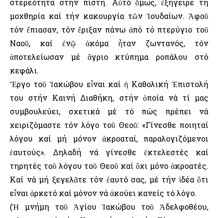
στερεότητα στήν πίστη. Αὐτό ὅμως, ἐξήγειρε τή
μοχθηρία καί τήν κακουργία τῶν Ἰουδαίων. Ἀφοῦ
τόν ἔπιασαν, τόν ἔριξαν πάνω ἀπό τό πτερύγιο τοῦ
Ναοῦ, καί ἐνῷ ἀκόμα ἦταν ζωντανός, τόν
ἀποτελείωσαν μέ ἄγριο κτύπημα ροπάλου στό
κεφάλι.
Ἔργο τοῦ Ἰακώβου εἶναι καί ἡ Καθολική Ἐπιστολή
του στήν Καινή Διαθήκη, στήν ὁποία νά τί μας
συμβουλεύει, σχετικά μέ τό πώς πρέπει νά
χειριζόμαστε τόν λόγο τοῦ Θεοῦ: «Γίνεσθε ποιηταί
λόγου καί μή μόνον ἀκροαταί, παραλογιζόμενοι
ἑαυτούς». Δηλαδή νά γίνεσθε ἐκτελεστές καί
τηρητές τοῦ λόγου τοῦ Θεοῦ καί ὄχι μόνο ἀκροατές.
Καί νά μή ξεγελᾶτε τόν ἑαυτό σας, μέ τήν ἰδέα ὅτι
εἶναι ἀρκετό καί μόνον νά ἀκούει κανείς τό λόγο.
(Ἡ μνήμη τοῦ Ἁγίου Ἰακώβου τοῦ Ἀδελφοθέου,