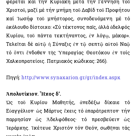
φέρεται καί τήν Κυριακή μετά τήν Γέννηση τοῦ
Χριστοῦ, μαζί μέ τήν μνήμη τοῦ Δαβίδ τοῦ Προφήτου
καί Ἰωσήφ τοῦ μνήστορος, συνοδευόμενη μέ τό
ἀκόλουθο δίστοιχο: «Σύ τέκτονος παῖς, ἀλλά ἀδελφός
Κυρίου, τοῦ πάντα τεκτήναντος, ἐν λόγῳ, μάκαρ».
Τελεῖται δέ αὐτῷ ἡ Σύναξις ἐν τῷ σεπτῷ αὐτοῦ Ναῷ
τό ὄντι ἔνδοθεν τῆς Ὑπεραγίας Θεοτόκου ἐν τοίς
Χαλκοπρατείοις. Πατμιακός κώδικας: 266).
Πηγή:
http://www.synaxarion.gr/gr/index.aspx
Ἀπολυτίκιον. Ἦχος δ’.
Ὡς τοῦ Κυρίου Μαθητής, ἀνεδέξω δίκαιε τό
Εὐαγγέλιον· ὡς Μάρτυς ἔχεις τό ἀπαράτρεπτον· τήν
παρρησίαν ὡς Ἀδελφόθεος· τό πρεσβεύειν ὡς
Ἱεράρχης. Ἱκέτευε Χριστόν τόν Θεόν, σωθῆναι τάς