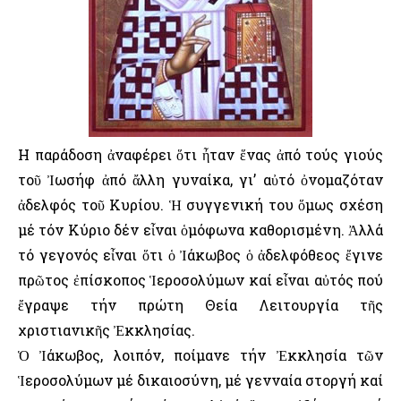
Η παράδοση ἀναφέρει ὅτι ἦταν ἕνας ἀπό τούς γιούς
τοῦ Ἰωσήφ ἀπό ἄλλη γυναίκα, γι’ αὐτό ὀνομαζόταν
ἀδελφός τοῦ Κυρίου. Ἡ συγγενική του ὅμως σχέση
μέ τόν Κύριο δέν εἶναι ὁμόφωνα καθορισμένη. Ἀλλά
τό γεγονός εἶναι ὅτι ὁ Ἰάκωβος ὁ ἀδελφόθεος ἔγινε
πρῶτος ἐπίσκοπος Ἱεροσολύμων καί εἶναι αὐτός πού
ἔγραψε τήν πρώτη Θεία Λειτουργία τῆς
χριστιανικῆς Ἐκκλησίας.
Ὁ Ἰάκωβος, λοιπόν, ποίμανε τήν Ἐκκλησία τῶν
Ἱεροσολύμων μέ δικαιοσύνη, μέ γενναία στοργή καί