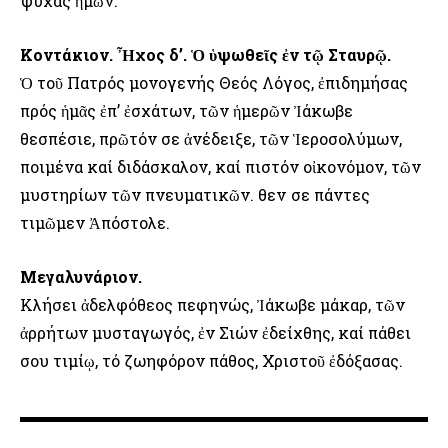
ψυχάς ἡμῶν.
Κοντάκιοv. Ἦχος δ’. Ὁ ὑψωθεῖς ἐν τῷ Σταυρῷ.
Ὁ τοῦ Πατρός μονογενής Θεός Λόγος, ἐπιδημήσας
πρός ἡμᾶς ἐπ’ ἐσχάτων, τῶν ἡμερῶν Ἰάκωβε
θεσπέσιε, πρῶτόν σε ἀνέδειξε, τῶν Ἱεροσολύμων,
ποιμένα καί διδάσκαλον, καί πιστόν οἰκονόμον, τῶν
μυστηρίων τῶν πνευματικῶν. Ὅθεv σε πάντες
τιμῶμεν Ἀπόστολε.
Μεγαλυνάριον.
Κλήσει ἀδελφόθεος πεφηνώς, Ἰάκωβε μάκαρ, τῶν
ἀρρήτων μυσταγωγός, ἐν Σιών ἐδείχθης, καί πάθει
σου τιμίῳ, τό ζωηφόρον πάθος, Χριστοῦ ἐδόξασας.