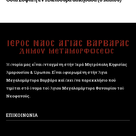
Ἡ ἐνορία μας εἶναι ἐνταγμένη στήν Ἱερά Μητρόπολη Κηφισίας
Ἁμαρουσίου & Ὠρωπου. Εἶναι ἀφιερωμένη στήν Ἅγια
Μεγαλομάρτυρα Βαρβάρα καί ἔχει ἕνα παρεκκλήσιο πού
τιμᾶται στό ὄνομα τοῦ Ἁγιου Μεγαλομάρτυρα Φανουρίου τοῦ
Νεοφανούς.
ΕΠΙΚΟΙΝΩΝΙΑ