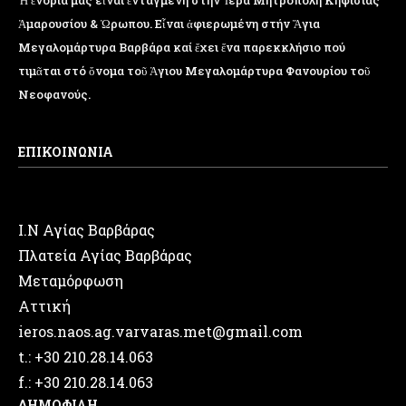
Ἡ ἐνορία μας εἶναι ἐνταγμένη στήν Ἱερά Μητρόπολη Κηφισίας
Ἁμαρουσίου & Ὠρωπου. Εἶναι ἀφιερωμένη στήν Ἅγια
Μεγαλομάρτυρα Βαρβάρα καί ἔχει ἕνα παρεκκλήσιο πού
τιμᾶται στό ὄνομα τοῦ Ἁγιου Μεγαλομάρτυρα Φανουρίου τοῦ
Νεοφανούς.
ΕΠΙΚΟΙΝΩΝΙΑ
Ι.Ν Αγίας Βαρβάρας
Πλατεία Αγίας Βαρβάρας
Μεταμόρφωση
Αττική
ieros.naos.ag.varvaras.met@gmail.com
t.: +30 210.28.14.063
f.: +30 210.28.14.063
ΔΗΜΟΦΙΛΗ