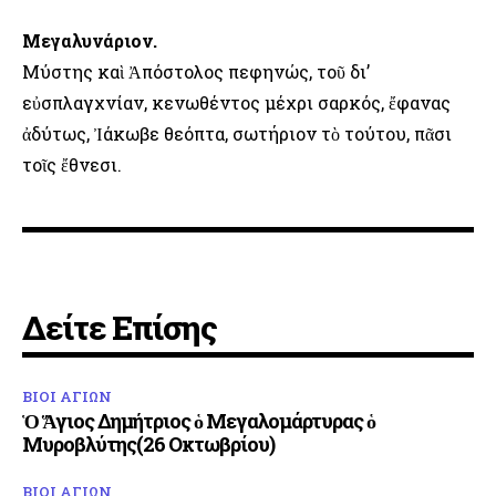
Μεγαλυνάριον.
Μύστης καὶ Ἀπόστολος πεφηνώς, τοῦ δι’
εὐσπλαγχνίαν, κενωθέντος μέχρι σαρκός, ἔφανας
ἀδύτως, Ἰάκωβε θεόπτα, σωτήριον τὸ τούτου, πᾶσι
τοῖς ἔθνεσι.
Δείτε Επίσης
ΒΙΟΙ ΑΓΙΩΝ
Ὁ Ἅγιος Δημήτριος ὁ Μεγαλομάρτυρας ὁ
Μυροβλύτης(26 Οκτωβρίου)
ΒΙΟΙ ΑΓΙΩΝ