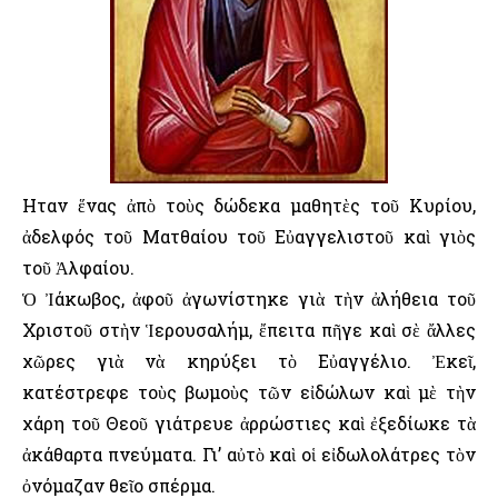
Ηταν ἕνας ἀπὸ τοὺς δώδεκα μαθητὲς τοῦ Κυρίου,
ἀδελφός τοῦ Ματθαίου τοῦ Εὐαγγελιστοῦ καὶ γιὸς
τοῦ Ἀλφαίου.
Ὁ Ἰάκωβος, ἀφοῦ ἀγωνίστηκε γιὰ τὴν ἀλήθεια τοῦ
Χριστοῦ στὴν Ἱερουσαλήμ, ἔπειτα πῆγε καὶ σὲ ἄλλες
χῶρες γιὰ νὰ κηρύξει τὸ Εὐαγγέλιο. Ἐκεῖ,
κατέστρεφε τοὺς βωμοὺς τῶν εἰδώλων καὶ μὲ τὴν
χάρη τοῦ Θεοῦ γιάτρευε ἀρρώστιες καὶ ἐξεδίωκε τὰ
ἀκάθαρτα πνεύματα. Γι’ αὐτὸ καὶ οἱ εἰδωλολάτρες τὸν
ὀνόμαζαν θεῖο σπέρμα.