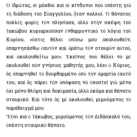
Ὁ ἱδρῶτας, οἱ μόχθοι καὶ οἱ κίνδυνοι ποὺ ὑπέστη γιὰ
τὴ διάδοση τοῦ Εὐαγγελίου, ἦταν πολλοί. Ὁ θάνατος
πολλὲς φορὲς τὸν πλησίασε, ἀλλὰ στὴν σκέψη τοῦ
Ἰακώβου κυριαρχοῦσαν ἐνθαρρυντικὰ τὰ λόγια τοῦ
Κυρίου, «ὅστις θέλει ὀπίσω μου ἀκολουθείν,
ἀπαρνησάσθω ἐαυτὸν καὶ ἀράτω τὸν σταυρὸν αὐτοῦ,
καὶ ἀκολουθείτω μοι». Ἐκεῖνος ποὺ θέλει νὰ μὲ
ἀκολουθεῖ σὰν γνήσιος μαθητής μου, λέει ὁ Κύριος,
ἂς ἀπαρνηθεῖ τὸ διεφθαρμένο ἀπὸ τὴν ἁμαρτία ἑαυτό
του, καὶ ἂς πάρει τὴν ἀπόφαση νὰ ὑποστεῖ γιὰ μένα
ὄχι μόνο θλίψη καὶ δοκιμασία, ἀλλὰ ἀκόμα καὶ θάνατο
σταυρικό. Καὶ τότε ἂς μὲ ἀκολουθεῖ, μιμούμενος τὸ
παράδειγμά μου.
Ἔτσι καὶ ὁ Ἰάκωβος, μιμούμενος τὸν Διδάσκαλό του,
ὑπέστη σταυρικὸ θάνατο.