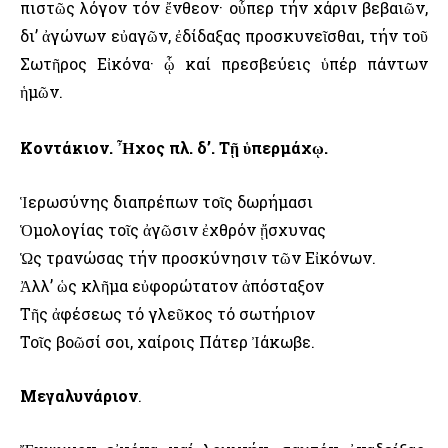
πιστῶς λόγον τόν ἔνθεον· οὗπερ τήν χάριν βεβαιῶν,
δι’ ἀγώνων εὐαγῶν, ἐδίδαξας προσκυνεῖσθαι, τήν τοῦ
Σωτῆρος Εἰκόνα· ᾧ καί πρεσβεύεις ὑπέρ πάντων
ἡμῶν.
Κοντάκιον. Ἦχος πλ. δ’. Τῇ ὑπερμάχῳ.
Ἱερωσύνης διαπρέπων τοῖς δωρήμασι
Ὁμολογίας τοῖς ἀγῶσιν ἐχθρόν ᾔσχυνας
Ὡς τρανώσας τήν προσκύνησιν τῶν Εἰκόνων.
Ἀλλ’ ὡς κλῆμα εὐφορώτατον ἀπόσταξον
Τῆς ἀφέσεως τό γλεῦκος τό σωτήριον
Τοῖς βοῶσί σοι, χαίροις Πάτερ Ἰάκωβε.
Μεγαλυνάριον
.