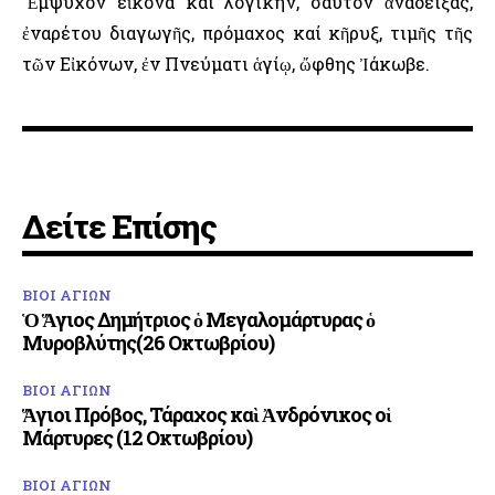
Ἔμψυχον εἰκόνα καί λογικήν, σαυτόν ἀναδείξας,
ἐναρέτου διαγωγῆς, πρόμαχος καί κῆρυξ, τιμῆς τῆς
τῶν Εἰκόνων, ἐν Πνεύματι ἁγίῳ, ὤφθης Ἰάκωβε.
Δείτε Επίσης
ΒΙΟΙ ΑΓΙΩΝ
Ὁ Ἅγιος Δημήτριος ὁ Μεγαλομάρτυρας ὁ
Μυροβλύτης(26 Οκτωβρίου)
ΒΙΟΙ ΑΓΙΩΝ
Ἅγιοι Πρόβος, Τάραχος καὶ Ἀνδρόνικος οἱ
Μάρτυρες (12 Οκτωβρίου)
ΒΙΟΙ ΑΓΙΩΝ