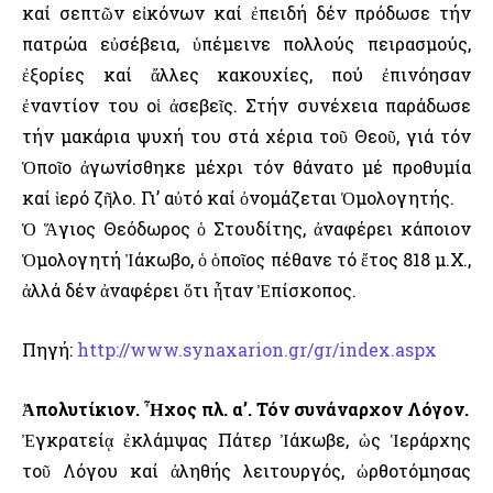
καί σεπτῶν εἰκόνων καί ἐπειδή δέν πρόδωσε τήν
πατρώα εὐσέβεια, ὑπέμεινε πολλούς πειρασμούς,
ἐξορίες καί ἄλλες κακουχίες, πού ἐπινόησαν
ἐναντίον του οἱ ἀσεβεῖς. Στήν συνέχεια παράδωσε
τήν μακάρια ψυχή του στά χέρια τοῦ Θεοῦ, γιά τόν
Ὁποῖο ἀγωνίσθηκε μέχρι τόν θάνατο μέ προθυμία
καί ἱερό ζῆλο. Γι’ αὐτό καί ὀνομάζεται Ὁμολογητής.
Ὁ Ἅγιος Θεόδωρος ὁ Στουδίτης, ἀναφέρει κάποιον
Ὁμολογητή Ἰάκωβο, ὁ ὁποῖος πέθανε τό ἔτος 818 μ.Χ.,
ἀλλά δέν ἀναφέρει ὅτι ἦταν Ἐπίσκοπος.
Πηγή:
http://www.synaxarion.gr/gr/index.aspx
Ἀπολυτίκιον. Ἦχος πλ. α’. Τόν συνάναρχον Λόγον.
Ἐγκρατείᾳ ἐκλάμψας Πάτερ Ἰάκωβε, ὡς Ἱεράρχης
τοῦ Λόγου καί ἀληθής λειτουργός, ὠρθοτόμησας