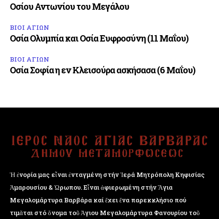
Οσίου Αντωνίου του Μεγάλου
ΒΙΟΙ ΑΓΙΩΝ
Οσία Ολυμπία και Οσία Ευφροσύνη (11 Μαΐου)
ΒΙΟΙ ΑΓΙΩΝ
Οσία Σοφία η εν Κλεισούρα ασκήσασα (6 Μαΐου)
Ἡ ἐνορία μας εἶναι ἐνταγμένη στήν Ἱερά Μητρόπολη Κηφισίας
Ἁμαρουσίου & Ὠρωπου. Εἶναι ἀφιερωμένη στήν Ἅγια
Μεγαλομάρτυρα Βαρβάρα καί ἔχει ἕνα παρεκκλήσιο πού
τιμᾶται στό ὄνομα τοῦ Ἁγιου Μεγαλομάρτυρα Φανουρίου τοῦ