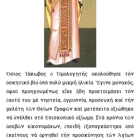
ὉὍσιος Ἰάκωβος ὁ Ὁμολογητής ἀκολούθησε τόν
ἀσκητικό βίο ἀπό πολύ μικρή ἡλικία. Ἔγινε μοναχός,
ἀφοῦ προηγουμένως εἶχε ἤδη προετοιμάσει τόν
ἑαυτό του μέ νηστεία, ἀγρυπνία, προσευχή καί τήν
μελέτη τῶν Θείων Γραφῶν καί μετέπειτα ἀξιώθηκε
νά ἀνέλθει στό Ἐπισκοπικό ἀξίωμα. Στά χρόνια τῶν
ἀσεβῶν εἰκονομάχων, ἐπειδή ἐξαναγκάστηκε ἀπό
ἐκείνους νά ἀρνηθεῖ τήν προσκύνηση τῶν Ἁγίων