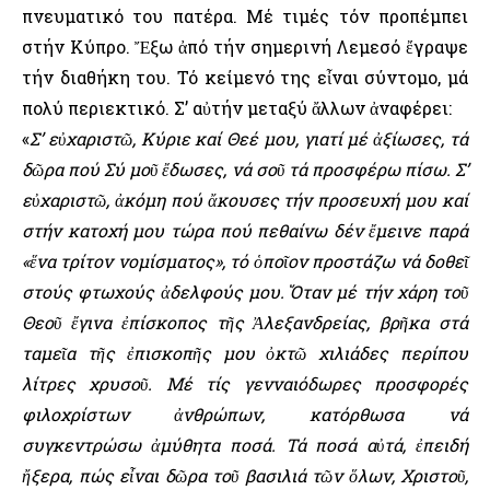
πνευματικό του πατέρα. Μέ τιμές τόν προπέμπει
στήν Κύπρο. Ἔξω ἀπό τήν σημερινή Λεμεσό ἔγραψε
τήν διαθήκη του. Τό κείμενό της εἶναι σύντομο, μά
πολύ περιεκτικό. Σ’ αὐτήν μεταξύ ἄλλων ἀναφέρει:
«
Σ’ εὐχαριστῶ, Κύριε καί Θεέ μου, γιατί μέ ἀξίωσες, τά
δῶρα πού Σύ μοῦ ἔδωσες, νά σοῦ τά προσφέρω πίσω. Σ’
εὐχαριστῶ, ἀκόμη πού ἄκουσες τήν προσευχή μου καί
στήν κατοχή μου τώρα πού πεθαίνω δέν ἔμεινε παρά
«ἕνα τρίτον νομίσματος», τό ὁποῖον προστάζω νά δοθεῖ
στούς φτωχούς ἀδελφούς μου. Ὅταν μέ τήν χάρη τοῦ
Θεοῦ ἔγινα ἐπίσκοπος τῆς Ἀλεξανδρείας, βρῆκα στά
ταμεῖα τῆς ἐπισκοπῆς μου ὀκτῶ χιλιάδες περίπου
λίτρες χρυσοῦ. Μέ τίς γενναιόδωρες προσφορές
φιλοχρίστων ἀνθρώπων, κατόρθωσα νά
συγκεντρώσω ἀμύθητα ποσά. Τά ποσά αὐτά, ἐπειδή
ἤξερα, πώς εἶναι δῶρα τοῦ βασιλιά τῶν ὅλων, Χριστοῦ,