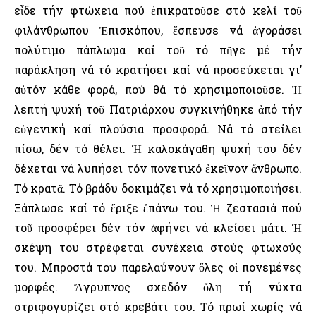
εἶδε τήν φτώχεια πού ἐπικρατοῦσε στό κελί τοῦ
φιλάνθρωπου Ἐπισκόπου, ἔσπευσε νά ἀγοράσει
πολύτιμο πάπλωμα καί τοῦ τό πῆγε μέ τήν
παράκληση νά τό κρατήσει καί νά προσεύχεται γι’
αὐτόν κάθε φορά, πού θά τό χρησιμοποιοῦσε. Ἡ
λεπτή ψυχή τοῦ Πατριάρχου συγκινήθηκε ἀπό τήν
εὐγενική καί πλούσια προσφορά. Νά τό στείλει
πίσω, δέν τό θέλει. Ἡ καλοκάγαθη ψυχή του δέν
δέχεται νά λυπήσει τόν πονετικό ἐκεῖνον ἄνθρωπο.
Τό κρατᾶ. Τό βράδυ δοκιμάζει νά τό χρησιμοποιήσει.
Ξάπλωσε καί τό ἔριξε ἐπάνω του. Ἡ ζεστασιά πού
τοῦ προσφέρει δέν τόν ἀφήνει νά κλείσει μάτι. Ἡ
σκέψη του στρέφεται συνέχεια στούς φτωχούς
του. Μπροστά του παρελαύνουν ὅλες οἱ πονεμένες
μορφές. Ἄγρυπνος σχεδόν ὅλη τή νύχτα
στριφογυρίζει στό κρεβάτι του. Τό πρωί χωρίς νά