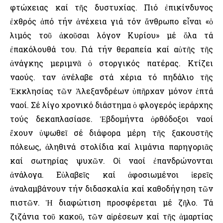
φτώχειας καί τῆς δυστυχίας. Πιό ἐπικίνδυνος
ἐχθρός ἀπό τήν ἀνέχεια γιά τόν ἄνθρωπο εἶναι «ὁ
λιμός τοῦ ἀκοῦσαι λόγον Κυρίου» μέ ὅλα τά
ἐπακόλουθά του. Γιά τήν θεραπεία καί αὐτῆς τῆς
ἀνάγκης μεριμνᾶ ὁ στοργικός πατέρας. Κτίζει
ναούς. Ὅταν ἀνέλαβε στά χέρια τό πηδάλιο τῆς
Ἐκκλησίας τῶν Ἀλεξανδρέων ὑπῆρχαν μόνον ἑπτά
ναοί. Σέ λίγο χρονικό διάστημα ὁ φλογερός ἱεράρχης
τούς δεκαπλασίασε. Ἑβδομήντα ὀρθόδοξοι ναοί
ἔχουν ὑψωθεῖ σέ διάφορα μέρη τῆς ξακουστῆς
πόλεως, ἀληθινά στολίδια καί λιμάνια παρηγοριᾶς
καί σωτηρίας ψυχῶν. Οἱ ναοί ἐπανδρώνονται
ἀνάλογα. Εὐλαβεῖς καί ἀφοσιωμένοι ἱερεῖς
ἀναλαμβάνουν τήν διδασκαλία καί καθοδήγηση τῶν
πιστῶν. Ἡ διαφώτιση προσφέρεται μέ ζῆλο. Τά
ζιζάνια τοῦ κακοῦ, τῶν αἱρέσεων καί τῆς ἁμαρτίας