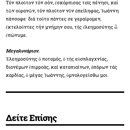
Τόν πλοῦτον τόν σόν, ἐσκόρπισας τοῖς πένησι, καί
τῶν οὐρανῶν, τόν πλοῦτον νῦν ἀπείληφας, Ἰωάννη
πάνσοφε· διά τοῦτο πάντες σε γεραίρομεν,
ἐκτελοῦντες τήν μνήμην σου, τῆς ἐλεημοσύνης ὦ
ἐπώνυμε.
Μεγαλυνάριον.
Ἐλεημοσύνης ὁ ποταμός, ὁ τῆς εὐσπλαγχνίας,
διανέμων ἐπιρροάς, καί καταπιαίνων, ἀπόρων τάς
καρδίας, ὁ μέγας Ἰωάννης, ὑμνολογείσθω μοι.
Δείτε Επίσης