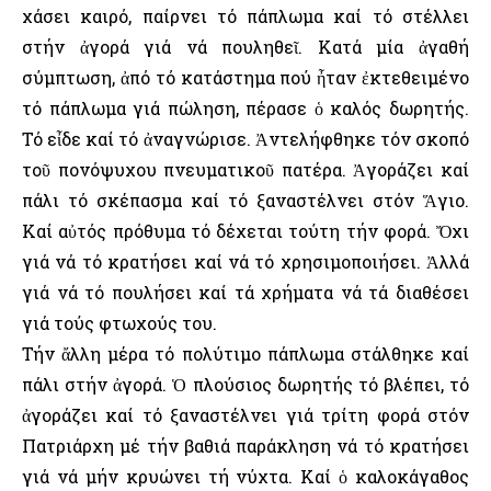
χάσει καιρό, παίρνει τό πάπλωμα καί τό στέλλει
στήν ἀγορά γιά νά πουληθεῖ. Κατά μία ἀγαθή
σύμπτωση, ἀπό τό κατάστημα πού ἦταν ἐκτεθειμένο
τό πάπλωμα γιά πώληση, πέρασε ὁ καλός δωρητής.
Τό εἶδε καί τό ἀναγνώρισε. Ἀντελήφθηκε τόν σκοπό
τοῦ πονόψυχου πνευματικοῦ πατέρα. Ἀγοράζει καί
πάλι τό σκέπασμα καί τό ξαναστέλνει στόν Ἅγιο.
Καί αὐτός πρόθυμα τό δέχεται τούτη τήν φορά. Ὄχι
γιά νά τό κρατήσει καί νά τό χρησιμοποιήσει. Ἀλλά
γιά νά τό πουλήσει καί τά χρήματα νά τά διαθέσει
γιά τούς φτωχούς του.
Τήν ἄλλη μέρα τό πολύτιμο πάπλωμα στάλθηκε καί
πάλι στήν ἀγορά. Ὁ πλούσιος δωρητής τό βλέπει, τό
ἀγοράζει καί τό ξαναστέλνει γιά τρίτη φορά στόν
Πατριάρχη μέ τήν βαθιά παράκληση νά τό κρατήσει
γιά νά μήν κρυώνει τή νύχτα. Καί ὁ καλοκάγαθος