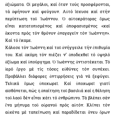
ἀξιώματα. Οἱ μεγάλοι, καί ὅταν τούς προσφέρονται,
τά ἀφήνουν καί φεύγουν. Αὐτό ἴσχυσε καί στήν
περίπτωση τοῦ Ἰωάννου. Ὁ αὐτοκράτορας ὅμως
εἶναι κατατοπισμένος καί ἀποφασισμένος «καί
ἄκοντα πρός τόν θρόνον ἀναγαγείν τόν Ἰωάννην».
Καί τό ἔκαμε.
Κάλεσε τόν Ἰωάννη καί τοῦ ἀνήγγειλε τήν ἐπιθυμία
του. Καί ἀκόμη τόν πιέζει ν’ ἀποδεχθεῖ τό ὑψηλό
ἀξίωμα καί ὑπούργημα. Ὁ Ἰωάννης ἀντιστέκεται. Τό
ἱερό ἔργο μέ τίς τόσες εὐθύνες τόν συνέχει.
Προβάλλει διάφορες ἀντιρρήσεις γιά νά ξεφύγει.
Τελικά ὅμως ὑποχωρεῖ. Καί ὑποχωρεῖ γιατί
αἰσθάνεται, πώς ἡ ἀπαίτηση τοῦ βασιλιά καί ἡ θέληση
τοῦ λαοῦ δέν εἶναι κάτι τό ἀνθρώπινο. Τά βλέπει σάν
ἕνα μήνυμα τοῦ οὐρανοῦ πρός αὐτόν. Κλίνει τόν
αὐχένα μέ ταπείνωση καί παραδίδεται ἄνευ ὅρων