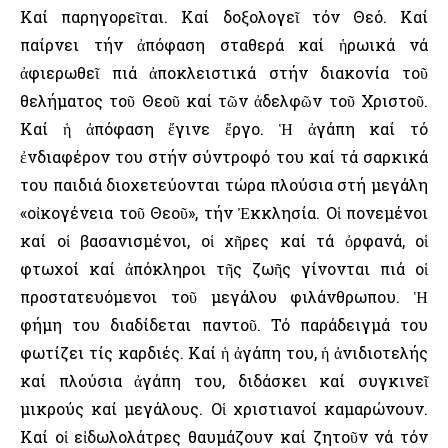
Καί παρηγορεῖται. Καί δοξολογεῖ τόν Θεό. Καί
παίρνει τήν ἀπόφαση σταθερά καί ἡρωικά νά
ἀφιερωθεῖ πιά ἀποκλειστικά στήν διακονία τοῦ
θελήματος τοῦ Θεοῦ καί τῶν ἀδελφῶν τοῦ Χριστοῦ.
Καί ἡ ἀπόφαση ἔγινε ἔργο. Ἡ ἀγάπη καί τό
ἐνδιαφέρον του στήν σύντροφό του καί τά σαρκικά
του παιδιά διοχετεύονται τώρα πλούσια στή μεγάλη
«οἰκογένεια τοῦ Θεοῦ», τήν Ἐκκλησία. Οἱ πονεμένοι
καί οἱ βασανισμένοι, οἱ χῆρες καί τά ὀρφανά, οἱ
φτωχοί καί ἀπόκληροι τῆς ζωῆς γίνονται πιά οἱ
προστατευόμενοι τοῦ μεγάλου φιλάνθρωπου. Ἡ
φήμη του διαδίδεται παντοῦ. Τό παράδειγμά του
φωτίζει τίς καρδιές. Καί ἡ ἀγάπη του, ἡ ἀνιδιοτελής
καί πλούσια ἀγάπη του, διδάσκει καί συγκινεῖ
μικρούς καί μεγάλους. Οἱ χριστιανοί καμαρώνουν.
Καί οἱ εἰδωλολάτρες θαυμάζουν καί ζητοῦν νά τόν