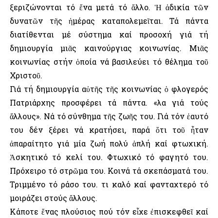
ξεριζώνονται τό ἕνα μετά τό ἄλλο. Ἡ ἀδικία τῶν
δυνατῶν τῆς ἡμέρας καταπολεμεῖται. Τά πάντα
διατίθενται μέ σύστημα καί προσοχή γιά τή
δημιουργία μιᾶς καινούργιας κοινωνίας. Μιᾶς
κοινωνίας στήν ὁποία νά βασιλεύει τό θέλημα τοῦ
Χριστοῦ.
Γιά τή δημιουργία αὐτῆς τῆς κοινωνίας ὁ φλογερός
Πατριάρχης προσφέρει τά πάντα. «Ὅλα γιά τούς
ἄλλους». Νά τό σύνθημα τῆς ζωῆς του. Γιά τόν ἑαυτό
του δέν ξέρει νά κρατήσει, παρά ὅτι τοῦ ἦταν
ἀπαραίτητο γιά μία ζωή πολύ ἁπλή καί φτωχική.
Ἀσκητικό τό κελί του. Φτωχικό τό φαγητό του.
Πρόχειρο τό στρῶμα του. Κοινά τά σκεπάσματά του.
Τριμμένο τό ράσο του. Ὅτι καλό καί φανταχτερό τό
μοιράζει στούς ἄλλους.
Κάποτε ἕνας πλούσιος πού τόν εἶχε ἐπισκεφθεῖ καί