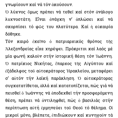
γνωρίσουν καί νά τόν ἀκούσουν.
Ὁ λύχνος ὅμως πρέπει νά τεθεῖ καί στόν ἀνάλογο
λυχνοστάτη. Εἶναι ἀνάγκη ν’ ἁπλώσει καί νά
σκορπίσει τό φῶς του πλατύτερα. Καί ἡ εὐκαιρία
δόθηκε.
Τόν καιρό ἐκεῖνο ὁ πατριαρχικός θρόνος τῆς
Ἀλεξανδρείας εἶχε χηρέψει. Πρόκριτοι καί λαός μέ
μία φωνή καλοῦν στήν ἱστορική θέση τόν Ἰωάννη.
Ὁ πατρίκιος Νικήτας, ἔπαρχος τῆς Αἰγύπτου καί
ἐξάδελφος τοῦ αὐτοκράτορος Ἡρακλείου, μεταφέρει
σ’ αὐτόν τήν λαϊκή παράκληση. Ὁ αὐτοκράτορας
συγκατατίθεται, ἀλλά καί κατατοπίζεται, πώς γιά νά
πεισθεῖ ὁ Ἰωάννης νά ἀποδεχθεῖ τήν προσφερόμενη
θέση, πρέπει νά ἀντιληφθεῖ, πώς ὁ βασιλιάς στήν
περίπτωση αὐτή ἑρμηνεύει τοῦ Θεοῦ τό θέλημα. Οἱ
μικροί μόνο, βλέπετε, ἐπιδιώκουν καί κυνηγοῦν τά