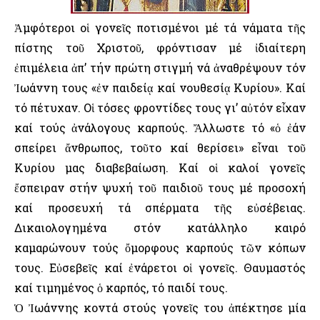
Ἀμφότεροι οἱ γονεῖς ποτισμένοι μέ τά νάματα τῆς
πίστης τοῦ Χριστοῦ, φρόντισαν μέ ἰδιαίτερη
ἐπιμέλεια ἀπ’ τήν πρώτη στιγμή νά ἀναθρέψουν τόν
Ἰωάννη τους «ἐν παιδείᾳ καί νουθεσίᾳ Κυρίου». Καί
τό πέτυχαν. Οἱ τόσες φροντίδες τους γι’ αὐτόν εἶχαν
καί τούς ἀνάλογους καρπούς. Ἄλλωστε τό «ὁ ἐάν
σπείρει ἄνθρωπος, τοῦτο καί θερίσει» εἶναι τοῦ
Κυρίου μας διαβεβαίωση. Καί οἱ καλοί γονεῖς
ἔσπειραν στήν ψυχή τοῦ παιδιοῦ τους μέ προσοχή
καί προσευχή τά σπέρματα τῆς εὐσέβειας.
Δικαιολογημένα στόν κατάλληλο καιρό
καμαρώνουν τούς ὄμορφους καρπούς τῶν κόπων
τους. Εὐσεβεῖς καί ἐνάρετοι οἱ γονεῖς. Θαυμαστός
καί τιμημένος ὁ καρπός, τό παιδί τους.
Ὁ Ἰωάννης κοντά στούς γονεῖς του ἀπέκτησε μία