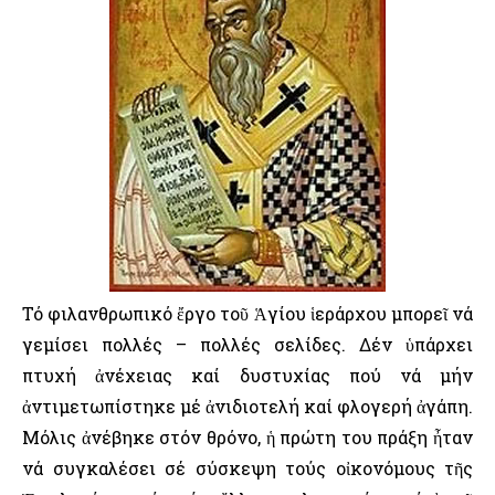
Τό φιλανθρωπικό ἔργο τοῦ Ἁγίου ἱεράρχου μπορεῖ νά
γεμίσει πολλές – πολλές σελίδες. Δέν ὑπάρχει
πτυχή ἀνέχειας καί δυστυχίας πού νά μήν
ἀντιμετωπίστηκε μέ ἀνιδιοτελή καί φλογερή ἀγάπη.
Μόλις ἀνέβηκε στόν θρόνο, ἡ πρώτη του πράξη ἦταν
νά συγκαλέσει σέ σύσκεψη τούς οἰκονόμους τῆς