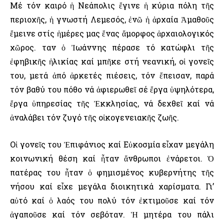
Μέ τόν καιρό ἡ Νεάπολις ἔγινε ἡ κύρια πόλη τῆς
περιοχῆς, ἡ γνωστή Λεμεσός, ἐνῶ ἡ ἀρχαία Ἀμαθοῦς
ἔμεινε στίς ἡμέρες μας ἕνας ἄμορφος ἀρχαιολογικός
χῶρος. Ὅταν ὁ Ἰωάννης πέρασε τό κατώφλι τῆς
ἐφηβικῆς ἡλικίας καί μπῆκε στή νεανική, οἱ γονεῖς
του, μετά ἀπό ἀρκετές πιέσεις, τόν ἔπεισαν, παρά
τόν βαθύ του πόθο νά ἀφιερωθεῖ σέ ἔργα ὑψηλότερα,
ἔργα ὑπηρεσίας τῆς Ἐκκλησίας, νά δεχθεῖ καί νά
ἀναλάβει τόν ζυγό τῆς οἰκογενειακῆς ζωῆς.
Οἱ γονεῖς του Ἐπιφάνιος καί Εὐκοσμία εἶχαν μεγάλη
κοινωνική θέση καί ἦταν ἄνθρωποι ἐνάρετοι. Ὁ
πατέρας του ἦταν ὁ φημισμένος κυβερνήτης τῆς
νήσου καί εἶχε μεγάλα διοικητικά χαρίσματα. Γι’
αὐτό καί ὁ λαός του πολύ τόν ἐκτιμοῦσε καί τόν
ἀγαποῦσε καί τόν σεβόταν. Ἡ μητέρα του πάλι