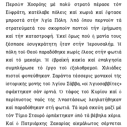
Περσῶν Χοσρόης μέ πολύ στρατό πέρασε τόν
Εὐφράτη, κατέλαβε πόλεις καί χωριά καί ἔφτασε
μπροστά στήν Ἁγία Πόλη. Ἀπό ὅπου περνοῦν τά
στρατεύματά του σκορποῦν παντοῦ τήν ἐρήμωση
καί τήν καταστροφή. Ἐκεῖ ὅμως πού ἡ μανία τους
ξέσπασε ἀσυγκράτητη ἦταν στήν Ἱερουσαλήμ. Ἡ
πόλη τοῦ Θεοῦ παραδόθηκε χωρίς ἔλεος στήν φωτιά
καί τό μαχαίρι. Ἡ ἑβραϊκή κακία καί ἀναλγησία
συμπλήρωσε τό ἔργο τοῦ ἐξολοθρεμοῦ. Χιλιάδες
πιστοί φονεύθηκαν. Σαράντα τέσσερις μοναχοί τῆς
ἱστορικῆς μονῆς τοῦ Ἁγίου Σάββα, «οἱ Ἁγιοσαββίτες»
σφάχτηκαν σάν ἀρνιά. Ὁ τάφος τοῦ Κυρίου καί ὁ
περίπυστος ναός τῆς Ἀναστάσεως λεηλατήθηκαν
καί παραδόθηκαν στή φωτιά. Τά ἱερά σκεύη μαζί μέ
τόν Τίμιο Σταυρό ἁρπάχτηκαν ἀπό τά βέβηλα χέρια.
Καί ὁ Πατριάρχης Ζαχαρίας αἰχμάλωτος σέρνεται