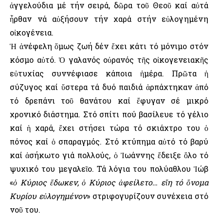
ἀγγελούδια μέ τήν σειρά, δῶρα τοῦ Θεοῦ καί αὐτά
ἦρθαν νά αὐξήσουν τήν χαρά στήν εὐλογημένη
οἰκογένεια.
Ἡ ἀνέφελη ὅμως ζωή δέν ἔχει κάτι τό μόνιμο στόν
κόσμο αὐτό. Ὁ γαλανός οὐρανός τῆς οἰκογενειακῆς
εὐτυχίας συννέφιασε κάποια ἡμέρα. Πρῶτα ἡ
σύζυγος καί ὕστερα τά δυό παιδιά ἁρπάχτηκαν ἀπό
τό δρεπάνι τοῦ θανάτου καί ἔφυγαν σέ μικρό
χρονικό διάστημα. Στό σπίτι πού βασίλευε τό γέλιο
καί ἡ χαρά, ἔχει στήσει τώρα τό σκιάχτρο του ὁ
πόνος καί ὁ σπαραγμός. Στό κτύπημα αὐτό τό βαρύ
καί ἀσήκωτο γιά πολλούς, ὁ Ἰωάννης ἔδειξε ὅλο τό
ψυχικό του μεγαλεῖο. Τά λόγια του πολύαθλου Ἰώβ
«
ὁ Κύριος ἔδωκεν, ὁ Κύριος ἀφείλετο… εἴη τό ὄνομα
Κυρίου εὐλογημένον
» στριφογυρίζουν συνέχεια στό
νοῦ του.