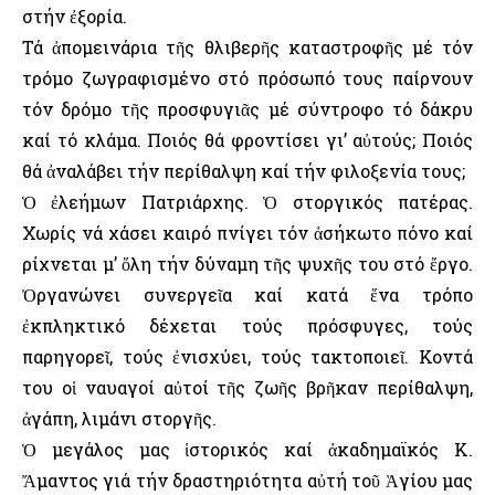
στήν ἐξορία.
Τά ἀπομεινάρια τῆς θλιβερῆς καταστροφῆς μέ τόν
τρόμο ζωγραφισμένο στό πρόσωπό τους παίρνουν
τόν δρόμο τῆς προσφυγιᾶς μέ σύντροφο τό δάκρυ
καί τό κλάμα. Ποιός θά φροντίσει γι’ αὐτούς; Ποιός
θά ἀναλάβει τήν περίθαλψη καί τήν φιλοξενία τους;
Ὁ ἐλεήμων Πατριάρχης. Ὁ στοργικός πατέρας.
Χωρίς νά χάσει καιρό πνίγει τόν ἀσήκωτο πόνο καί
ρίχνεται μ’ ὅλη τήν δύναμη τῆς ψυχῆς του στό ἔργο.
Ὀργανώνει συνεργεῖα καί κατά ἕνα τρόπο
ἐκπληκτικό δέχεται τούς πρόσφυγες, τούς
παρηγορεῖ, τούς ἐνισχύει, τούς τακτοποιεῖ. Κοντά
του οἱ ναυαγοί αὐτοί τῆς ζωῆς βρῆκαν περίθαλψη,
ἀγάπη, λιμάνι στοργῆς.
Ὁ μεγάλος μας ἱστορικός καί ἀκαδημαϊκός Κ.
Ἄμαντος γιά τήν δραστηριότητα αὐτή τοῦ Ἁγίου μας