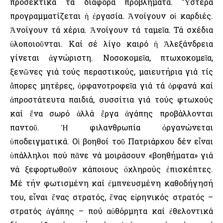
προσεκτικά τά διάφορα προβλήματα. Ὕστερα
προγραμματίζεται ἡ ἐργασία. Ἀνοίγουν οἱ καρδιές.
Ἀνοίγουν τά χέρια. Ἀνοίγουν τά ταμεῖα. Τά σχέδια
ὑλοποιοῦνται. Καί σέ λίγο καιρό ἡ Ἀλεξάνδρεια
γίνεται ἀγνώριστη. Νοσοκομεῖα, πτωχοκομεῖα,
ξενῶνες γιά τούς περαστικούς, μαιευτήρια γιά τίς
ἄπορες μητέρες, ὀρφανοτροφεῖα γιά τά ὀρφανά καί
ἀπροστάτευτα παιδιά, συσσίτια γιά τούς φτωχούς
καί ἕνα σωρό ἀλλά ἔργα ἀγάπης προβάλλονται
παντοῦ. Ἡ φιλανθρωπία ὀργανώνεται
ὑποδειγματικά. Οἱ βοηθοί τοῦ Πατριάρχου δέν εἶναι
ὑπάλληλοι πού πᾶνε νά μοιράσουν «βοηθήματα» γιά
νά ξεφορτωθοῦν κάποιους ὀχληρούς ἐπισκέπτες.
Μέ τήν φωτισμένη καί ἐμπνευσμένη καθοδήγησή
του, εἶναι ἕνας στρατός, ἕνας εἰρηνικός στρατός –
στρατός ἀγάπης – πού αὐθόρμητα καί ἐθελοντικά