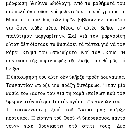
μόρφωση ἀληθινά ἀξιόλογη. Ἀπό τά μαθήματά του
πιό πολύ ἀγαποῦσε καί μελετοῦσε τά ἱερά γράμματα.
Μέσα στίς σελίδες τῶν ἱερῶν βιβλίων ἐντρυφοῦσε
γιά ὦρες κάθε μέρα. Μέσα σ’ αὐτές βρῆκε τόν
«πολύτιμον μαργαρίτην». Καί γιά τόν μαργαρίτη
αὐτόν δέν δίστασε νά θυσιάσει τά πάντα, γιά νά τόν
κάμει κτῆμά του ἀναφαίρετο. Καί τόν ἔκαμε. Ἡ
συνέχεια τῆς περιγραφῆς τῆς ζωῆς του θά μᾶς τό
δείξει.
Ἡ ὑποχώρησή του αὐτή δέν ὑπῆρξε πράξη ἀδυναμίας.
Τουναντίον ὑπῆρξε μία πράξη δυνάμεως. Ἦταν μία
θυσία τοῦ ἑαυτοῦ του γιά τή χαρά ἐκείνων πού τόν
ἔφεραν στόν κόσμο. Γιά τήν ἀγάπη τῶν γονιῶν του.
Ἡ οἰκογενειακή ζωή τοῦ Ἁγίου μας ὑπῆρξε
πρότυπος. Ἡ εἰρήνη τοῦ Θεοῦ «ἡ ὑπερέχουσα πάντα
νοῦν» εἶχε θρονιαστεῖ στό σπίτι τους. Δυό