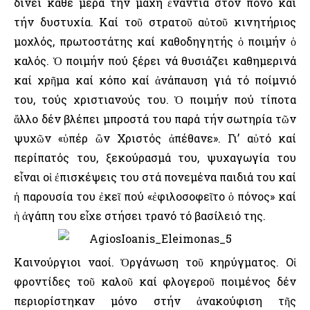
δίνει κάθε μέρα τήν μάχη ἐνάντια στόν πόνο καί
τήν δυστυχία. Καί τοῦ στρατοῦ αὐτοῦ κινητήριος
μοχλός, πρωτοστάτης καί καθοδηγητής ὁ ποιμήν ὁ
καλός. Ὁ ποιμήν πού ξέρει νά θυσιάζει καθημερινά
καί χρῆμα καί κόπο καί ἀνάπαυση γιά τό ποίμνιό
του, τούς χριστιανούς του. Ὁ ποιμήν πού τίποτα
ἄλλο δέν βλέπει μπροστά του παρά τήν σωτηρία τῶν
ψυχῶν «ὑπέρ ὢν Χριστός ἀπέθανε». Γι’ αὐτό καί
περίπατός του, ξεκούρασμά του, ψυχαγωγία του
εἶναι οἱ ἐπισκέψεις του στά πονεμένα παιδιά του καί
ἡ παρουσία του ἐκεῖ πού «ἐφιλοσοφεῖτο ὁ πόνος» καί
ἡ ἀγάπη του εἶχε στήσει τρανό τό βασίλειό της.
Καινούργιοι ναοί. Ὀργάνωση τοῦ κηρύγματος. Οἱ
φροντίδες τοῦ καλοῦ καί φλογεροῦ ποιμένος δέν
περιορίστηκαν μόνο στήν ἀνακούφιση τῆς