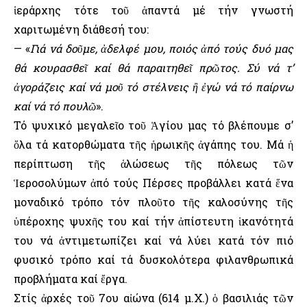
ἱεράρχης τότε τοῦ ἁπαντά μέ τήν γνωστή
χαριτωμένη διάθεσή του:
— «
Γιά νά δοῦμε, ἀδελφέ μου, ποιός ἀπό τούς δυό μας
θά κουρασθεῖ καί θά παραιτηθεῖ πρῶτος. Σύ νά τ’
ἀγοράζεις καί νά μοῦ τό στέλνεις ἢ ἐγώ νά τό παίρνω
καί νά τό πουλῶ
».
Τό ψυχικό μεγαλεῖο τοῦ Ἁγίου μας τό βλέπουμε σ’
ὅλα τά κατορθώματα τῆς ἡρωικῆς ἀγάπης του. Μά ἡ
περίπτωση τῆς ἁλώσεως τῆς πόλεως τῶν
Ἱεροσολύμων ἀπό τούς Πέρσες προβάλλει κατά ἕνα
μοναδικό τρόπο τόν πλοῦτο τῆς καλοσύνης τῆς
ὑπέροχης ψυχῆς του καί τήν ἀπίστευτη ἱκανότητά
του νά ἀντιμετωπίζει καί νά λύει κατά τόν πιό
φυσικό τρόπο καί τά δυσκολότερα φιλανθρωπικά
προβλήματα καί ἔργα.
Στίς ἀρχές τοῦ 7ου αἰώνα (614 μ.Χ.) ὁ βασιλιάς τῶν