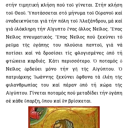
στήν τιμητική κλήση πού τοῦ γίνεται. Στήν κλήση
τοῦ Θεοῦ. Ὑποτάσσεται στό μήνυμα τοῦ Οὐρανοῦ καί
ἀναδεικνύεται γιά τήν πόλη τοῦ Ἀλεξάνδρου, μά καί
γιά ὁλόκληρη τήν Αἴγυπτο ἕνας ἄλλος Νεῖλος. Ἕνας
Νεῖλος πνευματικός. Ἕνας Νεῖλος πού ξεχύνει τό
ρεῦμα τῆς ἀγάπης του πλούσια παντοῦ, γιά νά
ποτίσει καί νά δροσίσει τίς φλογισμένες ἀπό τή
φτώχεια καρδιές. Κάτι περισσότερο. Ὁ ποταμός ὁ
Νεῖλος ἀρδεύει μόνο τήν γῆ τῆς Αἰγύπτου. Ὁ
πατριάρχης Ἰωάννης ξεχύνει ἄφθονα τά ἐλέη τῆς
φιλανθρωπίας του καί πέραν ἀπό τή χώρα τῆς
Αἰγύπτου. Γίνεται ποταμός πού μεταδίδει τήν ἀγάπη
σέ κάθε ὕπαρξη, ὅπου καί ἂν βρίσκεται.