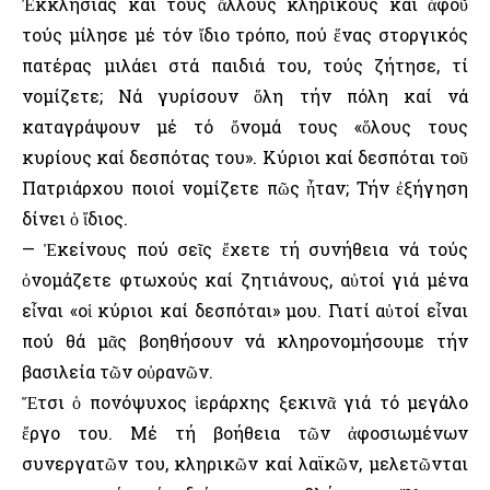
Ἐκκλησίας καί τούς ἄλλους κληρικούς καί ἀφοῦ
τούς μίλησε μέ τόν ἴδιο τρόπο, πού ἕνας στοργικός
πατέρας μιλάει στά παιδιά του, τούς ζήτησε, τί
νομίζετε; Νά γυρίσουν ὅλη τήν πόλη καί νά
καταγράψουν μέ τό ὄνομά τους «ὅλους τους
κυρίους καί δεσπότας του». Κύριοι καί δεσπόται τοῦ
Πατριάρχου ποιοί νομίζετε πῶς ἦταν; Τήν ἐξήγηση
δίνει ὁ ἴδιος.
— Ἐκείνους πού σεῖς ἔχετε τή συνήθεια νά τούς
ὀνομάζετε φτωχούς καί ζητιάνους, αὐτοί γιά μένα
εἶναι «οἱ κύριοι καί δεσπόται» μου. Γιατί αὐτοί εἶναι
πού θά μᾶς βοηθήσουν νά κληρονομήσουμε τήν
βασιλεία τῶν οὐρανῶν.
Ἔτσι ὁ πονόψυχος ἱεράρχης ξεκινᾶ γιά τό μεγάλο
ἔργο του. Μέ τή βοήθεια τῶν ἀφοσιωμένων
συνεργατῶν του, κληρικῶν καί λαϊκῶν, μελετῶνται