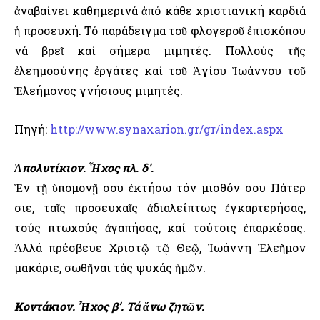
ἀναβαίνει καθημερινά ἀπό κάθε χριστιανική καρδιά
ἡ προσευχή. Τό παράδειγμα τοῦ φλογεροῦ ἐπισκόπου
νά βρεῖ καί σήμερα μιμητές. Πολλούς τῆς
ἐλεημοσύνης ἐργάτες καί τοῦ Ἁγίου Ἰωάννου τοῦ
Ἐλεήμονος γνήσιους μιμητές.
Πηγή:
http://www.synaxarion.gr/gr/index.aspx
Ἀπολυτίκιον. Ἦχος πλ. δ’.
Ἐν τῇ ὑπομονῇ σου ἐκτήσω τόν μισθόν σου Πάτερ
Ὅσιε, ταῖς προσευχαῖς ἀδιαλείπτως ἐγκαρτερήσας,
τούς πτωχούς ἀγαπήσας, καί τούτοις ἐπαρκέσας.
Ἀλλά πρέσβευε Χριστῷ τῷ Θεῷ, Ἰωάννη Ἐλεῆμον
μακάριε, σωθῆναι τάς ψυχάς ἡμῶν.
Κοντάκιον. Ἦχος β’. Τά ἄνω ζητῶν.