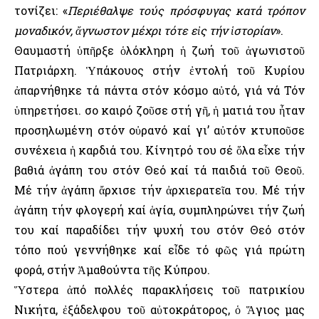
τονίζει: «
Περιέθαλψε τούς πρόσφυγας κατά τρόπον
μοναδικόν, ἄγνωστον μέχρι τότε εἰς τήν ἱστορίαν
».
Θαυμαστή ὑπῆρξε ὁλόκληρη ἡ ζωή τοῦ ἀγωνιστοῦ
Πατριάρχη. Ὑπάκουος στήν ἐντολή τοῦ Κυρίου
ἀπαρνήθηκε τά πάντα στόν κόσμο αὐτό, γιά νά Τόν
ὑπηρετήσει. Ὅσο καιρό ζοῦσε στή γῆ, ἡ ματιά του ἦταν
προσηλωμένη στόν οὐρανό καί γι’ αὐτόν κτυποῦσε
συνέχεια ἡ καρδιά του. Κίνητρό του σέ ὅλα εἶχε τήν
βαθιά ἀγάπη του στόν Θεό καί τά παιδιά τοῦ Θεοῦ.
Μέ τήν ἀγάπη ἄρχισε τήν ἀρχιερατεῖα του. Μέ τήν
ἀγάπη τήν φλογερή καί ἁγία, συμπληρώνει τήν ζωή
του καί παραδίδει τήν ψυχή του στόν Θεό στόν
τόπο πού γεννήθηκε καί εἶδε τό φῶς γιά πρώτη
φορά, στήν Ἀμαθούντα τῆς Κύπρου.
Ὕστερα ἀπό πολλές παρακλήσεις τοῦ πατρικίου
Νικήτα, ἐξάδελφου τοῦ αὐτοκράτορος, ὁ Ἅγιος μας