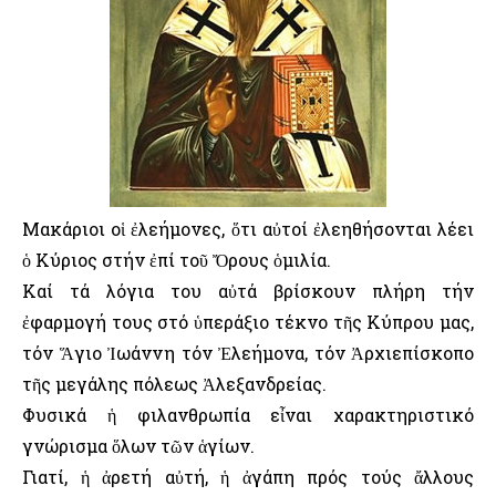
Μακάριοι οἱ ἐλεήμονες, ὅτι αὐτοί ἐλεηθήσονται λέει
ὁ Κύριος στήν ἐπί τοῦ Ὄρους ὁμιλία.
Καί τά λόγια του αὐτά βρίσκουν πλήρη τήν
ἐφαρμογή τους στό ὑπεράξιο τέκνο τῆς Κύπρου μας,
τόν Ἅγιο Ἰωάννη τόν Ἐλεήμονα, τόν Ἀρχιεπίσκοπο
τῆς μεγάλης πόλεως Ἀλεξανδρείας.
Φυσικά ἡ φιλανθρωπία εἶναι χαρακτηριστικό
γνώρισμα ὅλων τῶν ἁγίων.
Γιατί, ἡ ἀρετή αὐτή, ἡ ἀγάπη πρός τούς ἄλλους