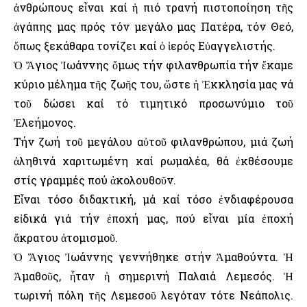
ἀνθρώπους εἶναι καί ἡ πιό τρανή πιστοποίηση τῆς
ἀγάπης μας πρός τόν μεγάλο μας Πατέρα, τόν Θεό,
ὅπως ξεκάθαρα τονίζει καί ὁ ἱερός Εὐαγγελιστής.
Ὁ Ἅγιος Ἰωάννης ὅμως τήν φιλανθρωπία τήν ἔκαμε
κύριο μέλημα τῆς ζωῆς του, ὥστε ἡ Ἐκκλησία μας νά
τοῦ δώσει καί τό τιμητικό προσωνύμιο τοῦ
Ἐλεήμονος.
Τήν ζωή τοῦ μεγάλου αὐτοῦ φιλανθρώπου, μιά ζωή
ἀληθινά χαριτωμένη καί ρωμαλέα, θά ἐκθέσουμε
στίς γραμμές πού ἀκολουθοῦν.
Εἶναι τόσο διδακτική, μά καί τόσο ἐνδιαφέρουσα
εἰδικά γιά τήν ἐποχή μας, πού εἶναι μία ἐποχή
ἄκρατου ἀτομισμοῦ.
Ὁ Ἅγιος Ἰωάννης γεννήθηκε στήν Ἀμαθούντα. Ἡ
Ἀμαθοῦς, ἦταν ἡ σημερινή Παλαιά Λεμεσός. Ἡ
τωρινή πόλη τῆς Λεμεσοῦ λεγόταν τότε Νεάπολις.