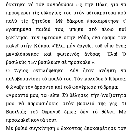
δέχτηκε νά τόν συνοδεύσει ὡς τήν Πόλη, γιά νά
προσφέρει τίς εὐλογίες του στόν αὐτοκράτορα πού
πολύ τίς ζητοῦσε. Μέ δάκρυα ἀποχαιρέτησε τ’
ἀγαπημένα παιδιά του, μπῆκε στό πλοῖο καί
ξεκίνησε. Ὅταν ἔφτασαν στήν Ρόδο, ἕνα ὅραμα τόν
καλεῖ στήν Κύπρο. «Ἔλα, μήν ἀργεῖς, τοῦ εἶπε ἕνας
μεγαλόπρεπος καί φωτεινός ἄνδρας. Ἔλα! Ὁ
βασιλεύς τῶν βασιλέων σέ προσκαλεῖ».
Ὁ Ἅγιος ἀντιλήφθηκε. Δέν ἦταν ἀνάγκη νά
πολυβασανίσει τό μυαλό του. Τόν καλοῦσε ὁ Κύριος.
Φώναξε τόν ἄρχοντα καί τοῦ φανέρωσε τό ὅραμα:
«Ἄρχοντά μου, τοῦ εἶπε. Σύ θέλησες τήν ἀναξιότητά
μου νά παρουσιάσεις στόν βασιλιά τῆς γῆς. Ὁ
Βασιλιάς τοῦ Οὐρανοῦ ὅμως δέν τό θέλει. Μέ
προσκαλεῖ κοντά του».
Μέ βαθιά συγκίνηση ὁ ἄρχοντας ἀποχαιρέτησε τόν