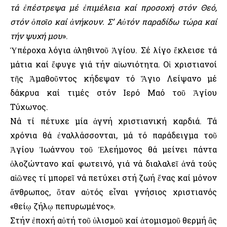
τά ἐπέστρεψα μέ ἐπιμέλεια καί προσοχή στόν Θεό,
στόν ὁποῖο καί ἀνήκουν. Σ’ Αὐτόν παραδίδω τώρα καί
τήν ψυχή μου
».
Ὑπέροχα λόγια ἀληθινοῦ Ἁγίου. Σέ λίγο ἔκλεισε τά
μάτια καί ἔφυγε γιά τήν αἰωνιότητα. Οἱ χριστιανοί
τῆς Ἀμαθοῦντος κήδεψαν τό Ἅγιο Λείψανο μέ
δάκρυα καί τιμές στόν Ιερό Μαό τοῦ Ἁγίου
Τύχωνος.
Νά τί πέτυχε μία ἁγνή χριστιανική καρδιά. Τά
χρόνια θά ἐναλλάσσονται, μά τό παράδειγμα τοῦ
Ἁγίου Ἰωάννου τοῦ Ἐλεήμονος θά μείνει πάντα
ὁλοζώντανο καί φωτεινό, γιά νά διαλαλεῖ ἀνά τούς
αἰῶνες τί μπορεῖ νά πετύχει στή ζωή ἕνας καί μόνον
ἄνθρωπος, ὅταν αὐτός εἶναι γνήσιος χριστιανός
«θείῳ ζήλῳ πεπυρωμένος».
Στήν ἐποχή αὐτή τοῦ ὑλισμοῦ καί ἀτομισμοῦ θερμή ἂς