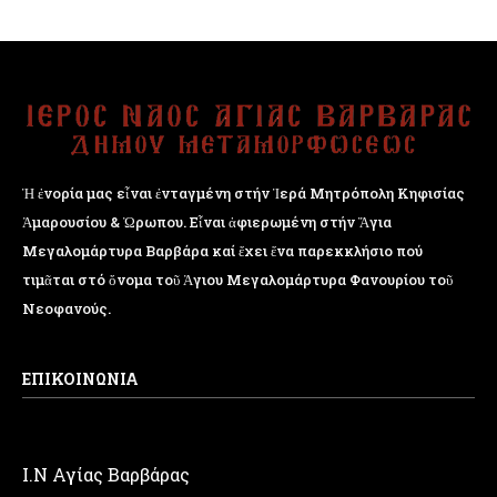
Ἡ ἐνορία μας εἶναι ἐνταγμένη στήν Ἱερά Μητρόπολη Κηφισίας
Ἁμαρουσίου & Ὠρωπου. Εἶναι ἀφιερωμένη στήν Ἅγια
Μεγαλομάρτυρα Βαρβάρα καί ἔχει ἕνα παρεκκλήσιο πού
τιμᾶται στό ὄνομα τοῦ Ἁγιου Μεγαλομάρτυρα Φανουρίου τοῦ
Νεοφανούς.
ΕΠΙΚΟΙΝΩΝΙΑ
Ι.Ν Αγίας Βαρβάρας