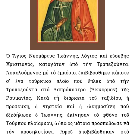
Ὁ Ἅγιος Νεομάρτυς Ἰωάννης, λόγιος καί εὐσεβής
Χριστιανός, καταγόταν ἀπό τήν Τραπεζούντα.
Ἀσχολούμενος μέ τό ἐμπόριο, ἐπιβιβάσθηκε κάποτε
σ’ ἕνα τούρκικο πλοῖο πού ἔπλεε ἀπό τήν
Τραπεζούντα στό Ἀσπρόκαστρο (Ἄκκερμαν) τῆς
Ρουμανίας. Κατά τή διάρκεια τοῦ ταξιδίου, ἡ
προσευχή, ἡ νηστεία καί ἡ ἐλεημοσύνη πού
ἐξεδήλωσε ὁ Ἰωάννης, ἐκίνησαν τό φθόνο τοῦ
Τούρκου πλοίαρχου, ὁ ὁποῖος μάταια προσπαθοῦσε νά
τόν προσηλυτίσει. Ἀφοῦ ἀποβιβάσθηκαν στό