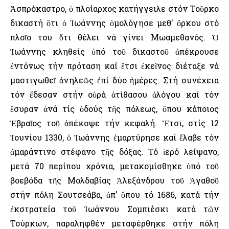
Ἀσπρόκαστρο, ὁ πλοίαρχος κατήγγειλε στόν Τοῦρκο
δικαστή ὅτι ὁ Ἰωάννης ὁμολόγησε μεθ’ ὅρκου στό
πλοῖο του ὅτι θέλει νά γίνει Μωαμεθανός. Ὁ
Ἰωάννης κληθείς ὑπό τοῦ δικαστοῦ ἀπέκρουσε
ἐντόνως τήν πρόταση καί ἔτσι ἐκεῖνος διέταξε νά
μαστιγωθεῖ ἀνηλεῶς ἐπί δύο ἡμέρες. Στή συνέχεια
τόν ἔδεσαν στήν οὐρά ἀτίθασου ἀλόγου καί τόν
ἔσυραν ἀνά τίς ὁδούς τῆς πόλεως, ὅπου κάποιος
Ἑβραῖος τοῦ ἀπέκοψε τήν κεφαλή. Ἔτσι, στίς 12
Ἰουνίου 1330, ὁ Ἰωάννης ἐμαρτύρησε καί ἔλαβε τόν
ἀμαράντινο στέφανο τῆς δόξας. Τό ἱερό λείψανο,
μετά 70 περίπου χρόνια, μετακομίσθηκε ὑπό τοῦ
βοεβόδα τῆς Μολδαβίας Ἀλεξάνδρου τοῦ Ἀγαθοῦ
στήν πόλη Σουτσεάβα, ἀπ’ ὅπου τό 1686, κατά τήν
ἐκστρατεία τοῦ Ἰωάννου Σομπιέσκι κατά τῶν
Τούρκων, παραληφθέν μεταφέρθηκε στήν πόλη