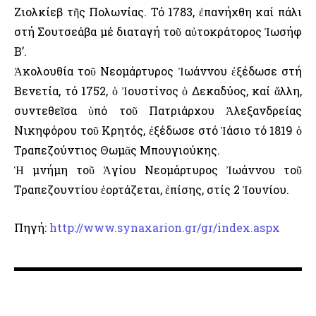
Ζιολκίεβ τῆς Πολωνίας. Τό 1783, ἐπανήχθη καί πάλι
στή Σουτσεάβα μέ διαταγή τοῦ αὐτοκράτορος Ἰωσήφ
Β’.
Ἀκολουθία τοῦ Νεομάρτυρος Ἰωάννου ἐξέδωσε στή
Βενετία, τό 1752, ὁ Ἰουστίνος ὁ Δεκαδύος, καί ἄλλη,
συντεθεῖσα ὑπό τοῦ Πατριάρχου Ἀλεξανδρείας
Νικηφόρου τοῦ Κρητός, ἐξέδωσε στό Ἰάσιο τό 1819 ὁ
Τραπεζούντιος Θωμᾶς Μπουγιούκης.
Ἡ μνήμη τοῦ Ἁγίου Νεομάρτυρος Ἰωάννου τοῦ
Τραπεζουντίου ἑορτάζεται, ἐπίσης, στίς 2 Ἰουνίου.
Πηγή:
http://www.synaxarion.gr/gr/index.aspx