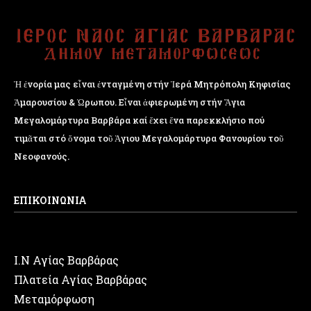
Ἡ ἐνορία μας εἶναι ἐνταγμένη στήν Ἱερά Μητρόπολη Κηφισίας
Ἁμαρουσίου & Ὠρωπου. Εἶναι ἀφιερωμένη στήν Ἅγια
Μεγαλομάρτυρα Βαρβάρα καί ἔχει ἕνα παρεκκλήσιο πού
τιμᾶται στό ὄνομα τοῦ Ἁγιου Μεγαλομάρτυρα Φανουρίου τοῦ
Νεοφανούς.
ΕΠΙΚΟΙΝΩΝΙΑ
Ι.Ν Αγίας Βαρβάρας
Πλατεία Αγίας Βαρβάρας
Μεταμόρφωση