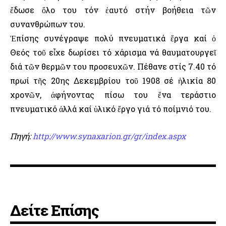
ἔδωσε ὅλο του τόν ἑαυτό στήν βοήθεια τῶν
συνανθρώπων του.
Ἐπίσης συνέγραψε πολύ πνευματικά ἔργα καί ὁ
Θεός τοῦ εἶχε δωρίσει τό χάρισμα νά θαυματουργεῖ
διά τῶν θερμῶν του προσευχῶν. Πέθανε στίς 7.40 τό
πρωί τῆς 20ης Δεκεμβρίου τοῦ 1908 σέ ἡλικία 80
χρονῶν, ἀφήνοντας πίσω του ἕνα τεράστιο
πνευματικό ἀλλά καί ὑλικό ἔργο γιά τό ποίμνιό του.
Πηγή:
http://www.synaxarion.gr/gr/index.aspx
Δείτε Επίσης