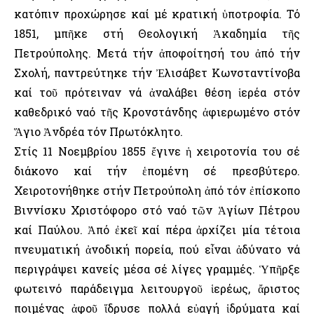
κατόπιν προχώρησε καί μέ κρατική ὑποτροφία. Τό
1851, μπῆκε στή Θεολογική Ἀκαδημία τῆς
Πετρούπολης. Μετά τήν ἀποφοίτησή του ἀπό τήν
Σχολή, παντρεύτηκε τήν Ἐλισάβετ Κωνσταντίνοβα
καί τοῦ πρότειναν νά ἀναλάβει θέση ἱερέα στόν
καθεδρικό ναό τῆς Κρονστάνδης ἀφιερωμένο στόν
Ἅγιο Ἀνδρέα τόν Πρωτόκλητο.
Στίς 11 Νοεμβρίου 1855 ἔγινε ἡ χειροτονία του σέ
διάκονο καί τήν ἑπομένη σέ πρεσβύτερο.
Χειροτονήθηκε στήν Πετρούπολη ἀπό τόν ἐπίσκοπο
Βιννίσκυ Χριστόφορο στό ναό τῶν Ἁγίων Πέτρου
καί Παύλου. Ἀπό ἐκεῖ καί πέρα ἀρχίζει μία τέτοια
πνευματική ἀνοδική πορεία, πού εἶναι ἀδύνατο νά
περιγράψει κανείς μέσα σέ λίγες γραμμές. Ὑπῆρξε
φωτεινό παράδειγμα λειτουργοῦ ἱερέως, ἄριστος
ποιμένας ἀφοῦ ἵδρυσε πολλά εὐαγή ἱδρύματα καί