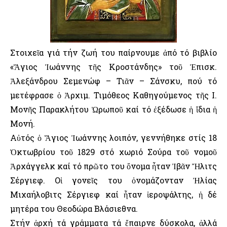
Στοιχεῖα γιά τήν ζωή του παίρνουμε ἀπό τό βιβλίο
«Ἅγιος Ἰωάννης τῆς Κροστάνδης» τοῦ Ἐπισκ.
Ἀλεξάνδρου Σεμενώφ – Τιᾶν – Σάνσκυ, πού τό
μετέφρασε ὁ Ἀρχιμ. Τιμόθεος Καθηγούμενος τῆς Ι.
Μονῆς Παρακλήτου Ὠρωποῦ καί τό ἐξέδωσε ἡ ἴδια ἡ
Μονή.
Αὐτός ὁ Ἅγιος Ἰωάννης λοιπόν, γεννήθηκε στίς 18
Ὀκτωβρίου τοῦ 1829 στό χωριό Σούρα τοῦ νομοῦ
Ἀρχάγγελκ καί τό πρῶτο του ὄνομα ἦταν Ἰβᾶν Ἤλιτς
Σέργιεφ. Οἱ γονεῖς του ὀνομάζονταν Ἠλίας
Μιχαήλοβιτς Σέργιεφ καί ἦταν ἱεροψάλτης, ἡ δέ
μητέρα του Θεοδώρα Βλάσιεθνα.
Στήν ἀρχή τά γράμματα τά ἔπαιρνε δύσκολα, ἀλλά