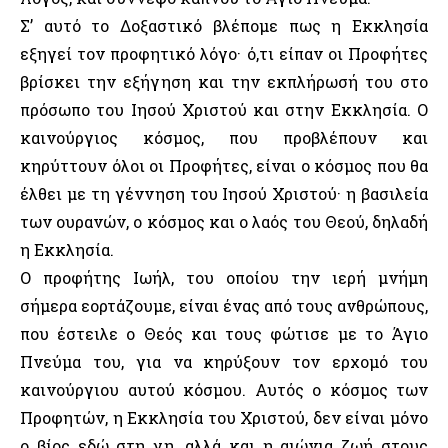
Σ’ αυτό το Δοξαστικό βλέπομε πως η Εκκλησία
εξηγεί τον προφητικό λόγο· ό,τι είπαν οι Προφήτες
βρίσκει την εξήγηση και την εκπλήρωσή του στο
πρόσωπο του Ιησού Χριστού και στην Εκκλησία. Ο
καινούργιος κόσμος, που προβλέπουν και
κηρύττουν όλοι οι Προφήτες, είναι ο κόσμος που θα
έλθει με τη γέννηση του Ιησού Χριστού· η βασιλεία
των ουρανών, ο κόσμος και ο λαός του Θεού, δηλαδή
η Εκκλησία.
Ο προφήτης Ιωήλ, του οποίου την ιερή μνήμη
σήμερα εορτάζουμε, είναι ένας από τους ανθρώπους,
που έστειλε ο Θεός και τους φώτισε με το Άγιο
Πνεύμα του, για να κηρύξουν τον ερχομό του
καινούργιου αυτού κόσμου. Αυτός ο κόσμος των
Προφητών, η Εκκλησία του Χριστού, δεν είναι μόνο
ο βίος εδώ στη γη, αλλά και η αιώνια ζωή στους