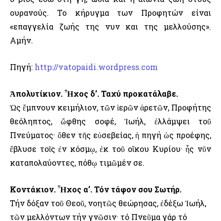
ουρανούς. Το κήρυγμα των Προφητών είναι
«επαγγελία ζωής της νυν και της μελλούσης».
Αμήν.
Πηγή:
http://vatopaidi.wordpress.com
Ἀπολυτίκιον. Ἦχος δ’. Ταχύ προκατάλαβε.
Ὡς ἔμπνουν κειμήλιον, τῶν ἱερῶν ἀρετῶν, Προφήτης
θεόληπτος, ὤφθης σοφέ, Ἰωήλ, ἑλλάμψει τοῦ
Πνεύματος· ὅθεν τῆς εὐσεβείας, ἡ πηγή ὡς προέφης,
ἔβλυσε τοῖς ἐν κόσμῳ, ἐκ τοῦ οἴκου Κυρίου· ἧς νῦν
καταπολαύοντες, πόθῳ τιμῶμέν σε.
Κοντάκιον. Ἦχος α’. Τόν τάφον σου Σωτήρ.
Τήν δόξαν τοῦ Θεοῦ, νοητῶς θεώρησας, ἐδέξω Ἰωήλ,
τῶν μελλόντων τήν γνῶσιν· τό Πνεῦμα γάρ τό