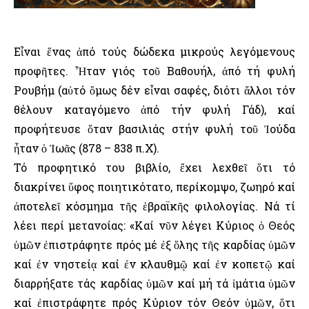
Εἶναι ἕνας ἀπό τούς δώδεκα μικρούς λεγόμενους
προφῆτες. Ἦταν γιός τοῦ Βαθουήλ, ἀπό τή φυλή
Ρουβήμ (αὐτό ὅμως δέν εἶναι σαφές, διότι ἄλλοι τόν
θέλουν καταγόμενο ἀπό τήν φυλή Γάδ), καί
προφήτευσε ὅταν βασιλιάς στήν φυλή τοῦ Ἰούδα
ἦταν ὁ Ἰωᾶς (878 – 838 π.Χ).
Τό προφητικό του βιβλίο, ἔχει λεχθεῖ ὅτι τό
διακρίνει ὕφος ποιητικότατο, περίκομψο, ζωηρό καί
ἀποτελεῖ κόσμημα τῆς ἑβραϊκῆς φιλολογίας. Νά τί
λέει περί μετανοίας: «Καί νῦν λέγει Κύριος ὁ Θεός
ὑμῶν ἐπιστράφητε πρός μέ ἐξ ὅλης τῆς καρδίας ὑμῶν
καί ἐν νηστείᾳ καί ἐν κλαυθμῷ καί ἐν κοπετῷ καί
διαρρήξατε τάς καρδίας ὑμῶν καί μή τά ἱμάτια ὑμῶν
καί ἐπιστράφητε πρός Κύριον τόν Θεόν ὑμῶν, ὅτι