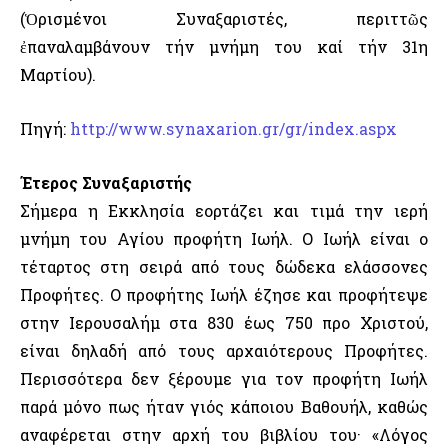
(Ὁρισμένοι Συναξαριστές, περιττῶς
ἐπαναλαμβάνουν τήν μνήμη του καί τήν 31η
Μαρτίου).
Πηγή:
http://www.synaxarion.gr/gr/index.aspx
Έτερος Συναξαριστής
Σήμερα η Εκκλησία εορτάζει και τιμά την ιερή
μνήμη του Αγίου προφήτη Ιωήλ. Ο Ιωήλ είναι ο
τέταρτος στη σειρά από τους δώδεκα ελάσσονες
Προφήτες. Ο προφήτης Ιωήλ έζησε και προφήτεψε
στην Ιερουσαλήμ στα 830 έως 750 προ Χριστού,
είναι δηλαδή από τους αρχαιότερους Προφήτες.
Περισσότερα δεν ξέρουμε για τον προφήτη Ιωήλ
παρά μόνο πως ήταν γιός κάποιου Βαθουήλ, καθώς
αναφέρεται στην αρχή του βιβλίου του· «Λόγος