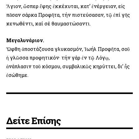
Ἅγιον, ὥσπερ ἔφης ἐκκέχυται, κατ’ ἐνέργειαν, εἰς
πᾶσαν σάρκα Προφῆτα, τήν πιστεύσασαν, τῷ ἐπί γῆς
κενωθέντι, καί σέ θαυμαστώσαντι.
Μεγαλυνάριον.
Ὤφθη ἀποστάζουσα γλυκασμόν, Ἰωήλ Προφῆτα, σοῦ
ἡ γλῶσσα προφητικόν· τήν γάρ ἐν τῷ Λόγῳ,
ἀνάπλασιν τοῦ κόσμου, συμβολικῶς κηρύττει, δι’ ἧς
ἐσώθημε.
Δείτε Επίσης