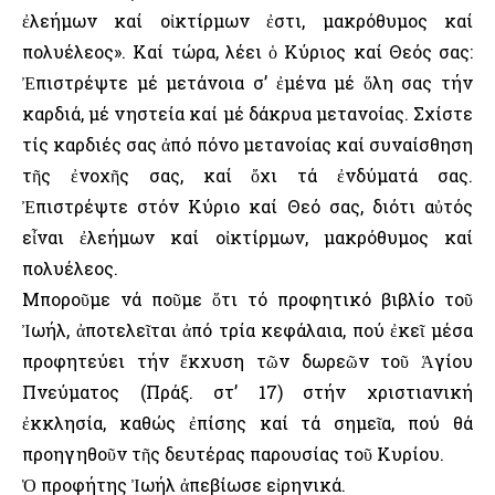
ἐλεήμων καί οἰκτίρμων ἐστι, μακρόθυμος καί
πολυέλεος». Καί τώρα, λέει ὁ Κύριος καί Θεός σας:
Ἐπιστρέψτε μέ μετάνοια σ’ ἐμένα μέ ὅλη σας τήν
καρδιά, μέ νηστεία καί μέ δάκρυα μετανοίας. Σχίστε
τίς καρδιές σας ἀπό πόνο μετανοίας καί συναίσθηση
τῆς ἐνοχῆς σας, καί ὄχι τά ἐνδύματά σας.
Ἐπιστρέψτε στόν Κύριο καί Θεό σας, διότι αὐτός
εἶναι ἐλεήμων καί οἰκτίρμων, μακρόθυμος καί
πολυέλεος.
Μποροῦμε νά ποῦμε ὅτι τό προφητικό βιβλίο τοῦ
Ἰωήλ, ἀποτελεῖται ἀπό τρία κεφάλαια, πού ἐκεῖ μέσα
προφητεύει τήν ἔκχυση τῶν δωρεῶν τοῦ Ἁγίου
Πνεύματος (Πράξ. στ’ 17) στήν χριστιανική
ἐκκλησία, καθώς ἐπίσης καί τά σημεῖα, πού θά
προηγηθοῦν τῆς δευτέρας παρουσίας τοῦ Κυρίου.
Ὁ προφήτης Ἰωήλ ἀπεβίωσε εἰρηνικά.