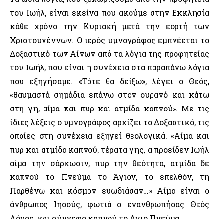
του Ιωήλ, είναι εκείνα που ακούμε στην Εκκλησία
κάθε χρόνο την Κυριακή μετά την εορτή των
Χριστουγέννων. Ο ιερός υμνογράφος εμπνέεται το
Δοξαστικό των Αίνων από τα λόγια της προφητείας
του Ιωήλ, που είναι η συνέχεια στα παραπάνω λόγια
που εξηγήσαμε. «Τότε θα δείξω», λέγει ο Θεός,
«θαυμαστά σημάδια επάνω στον ουρανό και κάτω
στη γη, αίμα και πυρ και ατμίδα καπνού». Με τις
ίδιες λέξεις ο υμνογράφος αρχίζει το Δοξαστικό, τις
οποίες στη συνέχεια εξηγεί θεολογικά. «Αίμα και
πυρ και ατμίδα καπνού, τέρατα γης, α προείδεν Ιωήλ
αίμα την σάρκωσιν, πυρ την θεότητα, ατμίδα δε
καπνού το Πνεύμα το Άγιον, το επελθόν, τη
Παρθένω και κόσμον ευωδιάσαν…» Αίμα είναι ο
άνθρωπος Ιησούς, φωτιά ο ενανθρωπήσας Θεός
Λόγος, και σύννεφο καπνού το Άγιο Πνεύμα.