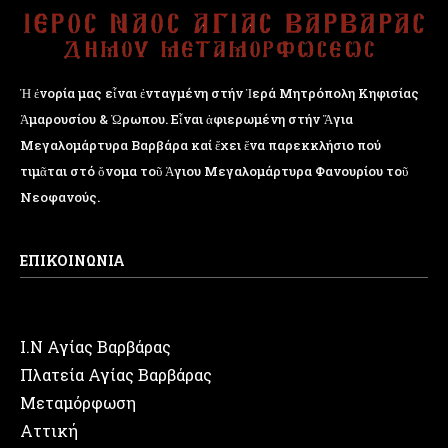
Ἡ ἐνορία μας εἶναι ἐνταγμένη στήν Ἱερά Μητρόπολη Κηφισίας
Ἁμαρουσίου & Ὠρωπου. Εἶναι ἀφιερωμένη στήν Ἅγια
Μεγαλομάρτυρα Βαρβάρα καί ἔχει ἕνα παρεκκλήσιο πού
τιμᾶται στό ὄνομα τοῦ Ἁγιου Μεγαλομάρτυρα Φανουρίου τοῦ
Νεοφανούς.
ΕΠΙΚΟΙΝΩΝΙΑ
Ι.Ν Αγίας Βαρβάρας
Πλατεία Αγίας Βαρβάρας
Μεταμόρφωση
Αττική