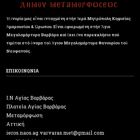
Ἡ ἐνορία μας εἶναι ἐνταγμένη στήν Ἱερά Μητρόπολη Κηφισίας
Ἁμαρουσίου & Ὠρωπου. Εἶναι ἀφιερωμένη στήν Ἅγια
Μεγαλομάρτυρα Βαρβάρα καί ἔχει ἕνα παρεκκλήσιο πού
τιμᾶται στό ὄνομα τοῦ Ἁγιου Μεγαλομάρτυρα Φανουρίου τοῦ
Νεοφανούς.
ΕΠΙΚΟΙΝΩΝΙΑ
Ι.Ν Αγίας Βαρβάρας
Πλατεία Αγίας Βαρβάρας
Μεταμόρφωση
Αττική
ieros.naos.ag.varvaras.met@gmail.com