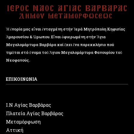
Ἡ ἐνορία μας εἶναι ἐνταγμένη στήν Ἱερά Μητρόπολη Κηφισίας
Ἁμαρουσίου & Ὠρωπου. Εἶναι ἀφιερωμένη στήν Ἅγια
Μεγαλομάρτυρα Βαρβάρα καί ἔχει ἕνα παρεκκλήσιο πού
τιμᾶται στό ὄνομα τοῦ Ἁγιου Μεγαλομάρτυρα Φανουρίου τοῦ
Νεοφανούς.
ΕΠΙΚΟΙΝΩΝΙΑ
Ι.Ν Αγίας Βαρβάρας
Πλατεία Αγίας Βαρβάρας
Μεταμόρφωση
Αττική