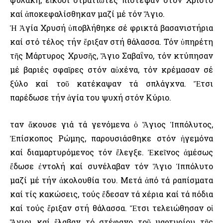
καί ἀποκεφαλίσθηκαν μαζί μέ τόν Ἅγιο.
Ἡ Ἁγία Χρυσή ὑποβλήθηκε σέ φρικτά βασανιστήρια
καί στό τέλος τήν ἔριξαν στή θάλασσα. Τόν ὑπηρέτη
τῆς Μάρτυρος Χρυσῆς, Ἅγιο Σαβαΐνο, τόν κτύπησαν
μέ βαριές σφαῖρες στόν αὐχένα, τόν κρέμασαν σέ
ξύλο καί τοῦ κατέκαψαν τά σπλάγχνα. Ἔτσι
παρέδωσε τήν ἁγία του ψυχή στόν Κύριο.
Ὅταν ἄκουσε γιά τά γενόμενα ὁ Ἅγιος Ἱππόλυτος,
Ἐπίσκοπος Ρώμης, παρουσιάσθηκε στόν ἡγεμόνα
καί διαμαρτυρόμενος τόν ἔλεγξε. Ἐκεῖνος ἀμέσως
ἔδωσε ἐντολή καί συνέλαβαν τόν Ἅγιο Ἱππόλυτο
μαζί μέ τήν ἀκολουθία του. Μετά ἀπό τά ραπίσματα
καί τίς κακώσεις, τούς ἔδεσαν τά χέρια καί τά πόδια
καί τούς ἔριξαν στή θάλασσα. Ἔτσι τελειώθησαν οἱ
Ἅγιοι καί ἔλαβαν τό στέφανο τοῦ μαρτυρίου τῆς