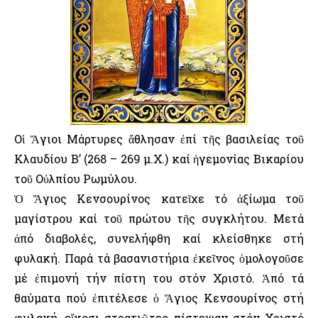
Οἱ Ἅγιοι Μάρτυρες ἄθλησαν ἐπί τῆς βασιλείας τοῦ
Κλαυδίου Β’ (268 – 269 μ.Χ.) καί ἡγεμονίας Βικαρίου
τοῦ Οὐλπίου Ρωμύλου.
Ὁ Ἅγιος Κενσουρίνος κατεῖχε τό ἀξίωμα τοῦ
μαγίστρου καί τοῦ πρώτου τῆς συγκλήτου. Μετά
ἀπό διαβολές, συνελήφθη καί κλείσθηκε στή
φυλακή. Παρά τά βασανιστήρια ἐκεῖνος ὁμολογοῦσε
μέ ἐπιμονή τήν πίστη του στόν Χριστό. Ἀπό τά
θαύματα πού ἐπιτέλεσε ὁ Ἅγιος Κενσουρίνος στή
φυλακή, εἴκοσι στρατιῶτες πίστεψαν στόν Χριστό