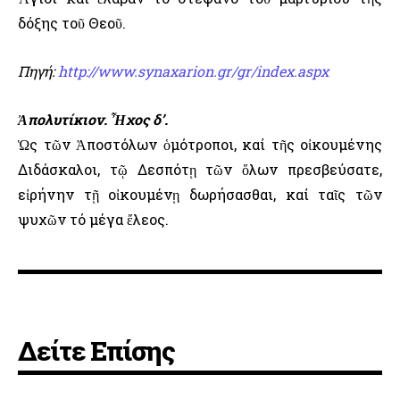
δόξης τοῦ Θεοῦ.
Πηγή:
http://www.synaxarion.gr/gr/index.aspx
Ἀπολυτίκιον. Ἦχος δ’.
Ὡς τῶν Ἀποστόλων ὁμότροποι, καί τῆς οἰκουμένης
Διδάσκαλοι, τῷ Δεσπότῃ τῶν ὅλων πρεσβεύσατε,
εἰρήνην τῇ οἰκουμένῃ δωρήσασθαι, καί ταῖς τῶν
ψυχῶν τό μέγα ἔλεος.
Δείτε Επίσης