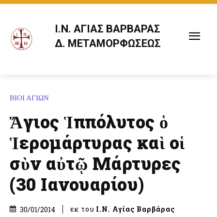
Ι.Ν. ΑΓΙΑΣ ΒΑΡΒΑΡΑΣ
Δ. ΜΕΤΑΜΟΡΦΩΣΕΩΣ
ΒΙΟΙ ΑΓΙΩΝ
Ἅγιος Ἱππόλυτος ὁ
Ἱερομάρτυρας καὶ οἱ
σὺν αὐτῷ Μάρτυρες
(30 Ιανουαρίου)
εκ του
Ι.Ν. Αγίας Βαρβάρας
30/01/2014