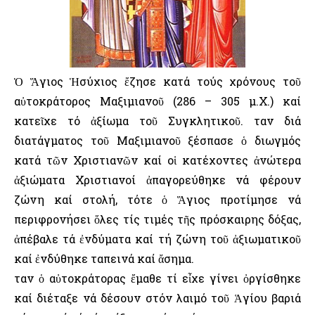
Ὁ Ἅγιος Ἡσύχιος ἔζησε κατά τούς χρόνους τοῦ
αὐτοκράτορος Μαξιμιανοῦ (286 – 305 μ.Χ.) καί
κατεῖχε τό ἀξίωμα τοῦ Συγκλητικοῦ. Ὅταν διά
διατάγματος τοῦ Μαξιμιανοῦ ξέσπασε ὁ διωγμός
κατά τῶν Χριστιανῶν καί οἱ κατέχοντες ἀνώτερα
ἀξιώματα Χριστιανοί ἀπαγορεύθηκε νά φέρουν
ζώνη καί στολή, τότε ὁ Ἅγιος προτίμησε νά
περιφρονήσει ὅλες τίς τιμές τῆς πρόσκαιρης δόξας,
ἀπέβαλε τά ἐνδύματα καί τή ζώνη τοῦ ἀξιωματικοῦ
καί ἐνδύθηκε ταπεινά καί ἄσημα.
Ὅταν ὁ αὐτοκράτορας ἔμαθε τί εἶχε γίνει ὀργίσθηκε
καί διέταξε νά δέσουν στόν λαιμό τοῦ Ἁγίου βαριά