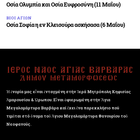
Οσία Ολυμπία και Οσία Ευφροσύνη (11 Μαΐου)
ΒΙΟΙ ΑΓΙΩΝ
Οσία Σοφία η εν Κλεισούρα ασκήσασα (6 Μαΐου)
Ἡ ἐνορία μας εἶναι ἐνταγμένη στήν Ἱερά Μητρόπολη Κηφισίας
Ἁμαρουσίου & Ὠρωπου. Εἶναι ἀφιερωμένη στήν Ἅγια
Μεγαλομάρτυρα Βαρβάρα καί ἔχει ἕνα παρεκκλήσιο πού
τιμᾶται στό ὄνομα τοῦ Ἁγιου Μεγαλομάρτυρα Φανουρίου τοῦ
Νεοφανούς.