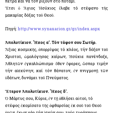
πέτρα καί νά τόν ρίξουν στό ποτάμι.
Ἔτσι ὁ Ἅγιος Ἡσύχιος ἔλαβε τό στέφανο τῆς
μακαρίας δόξας τοῦ Θεοῦ.
Πηγή:
http://www.synaxarion.gr/gr/index.aspx
Ἀπολυτίκιον. Ἦχος α’. Τόν τάφον σου Σωτήρ.
Ἄξιας κοσμικῆς, ἀπορρίψας τό κλέος, τήν δόξαν τοῦ
Χριστοῦ, ὡμολόγησας χαίρων, Ἡσύχιε πανένδοξε,
Ἀθλητῶν ἐγκαλλώπισμα· ὅθεν ἔφερες, ὥσπερ τιμήν
τήν αἰσχύνην, καί τόν θάνατον, ἐν πνιγμονῇ τῶν
ὑδάτων, δυνάμει τοῦ Πνεύματος.
Ἕτερον Ἀπολυτίκιον. Ἦχος δ’.
Ὁ Μάρτυς σου, Κύριε, ἐν τῇ ἀθλήσει αὐτοῦ, τό
στέφος ἐκομίσατο τῆς ἀφθαρσίας ἐκ σοῦ τοῦ Θεοῦ
ἡμῶν, ἔχων γάρ τήν ἰσχύν σου, τούς τυράννους