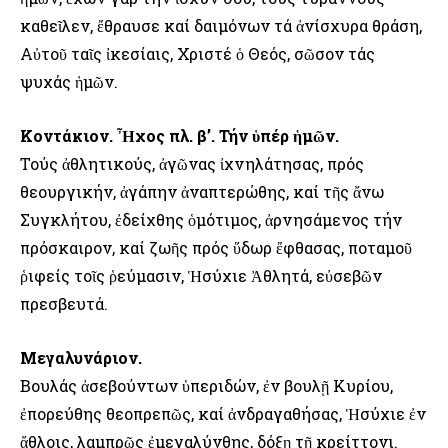
καθεῖλεν, ἔθραυσε καί δαιμόνων τά ἀνίσχυρα θράση,
Αὐτοῦ ταῖς ἰκεσίαις, Χριστέ ὁ Θεός, σῶσον τάς
ψυχάς ἡμῶν.
Κοντάκιον. Ἦχος πλ. β’. Τήν ὑπέρ ἡμῶν.
Τούς ἀθλητικούς, ἀγῶνας ἰχνηλάτησας, πρός
θεουργικήν, ἀγάπην ἀναπτερώθης, καί τῆς ἄνω
Συγκλήτου, ἐδείχθης ὁμότιμος, ἀρνησάμενος τήν
πρόσκαιρον, καί ζωῆς πρός ὕδωρ ἔφθασας, ποταμοῦ
ῥιφείς τοῖς ῥεύμασιν, Ἡσύχιε Ἀθλητά, εὐσεβῶν
πρεσβευτά.
Μεγαλυνάριον.
Βουλάς ἀσεβούντων ὑπεριδών, ἐν βουλῇ Κυρίου,
ἐπορεύθης θεοπρεπῶς, καί ἀνδραγαθήσας, Ἡσύχιε ἐν
ἄθλοις, λαμπρῶς ἐμεγαλύνθης, δόξῃ τῇ κρείττονι.