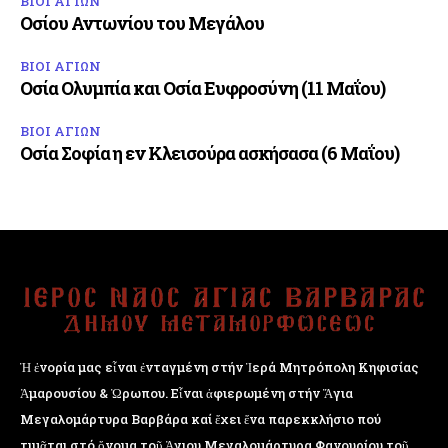
ΒΙΟΙ ΑΓΙΩΝ
Οσίου Αντωνίου του Μεγάλου
ΒΙΟΙ ΑΓΙΩΝ
Οσία Ολυμπία και Οσία Ευφροσύνη (11 Μαΐου)
ΒΙΟΙ ΑΓΙΩΝ
Οσία Σοφία η εν Κλεισούρα ασκήσασα (6 Μαΐου)
Ἡ ἐνορία μας εἶναι ἐνταγμένη στήν Ἱερά Μητρόπολη Κηφισίας
Ἁμαρουσίου & Ὠρωπου. Εἶναι ἀφιερωμένη στήν Ἅγια
Μεγαλομάρτυρα Βαρβάρα καί ἔχει ἕνα παρεκκλήσιο πού
τιμᾶται στό ὄνομα τοῦ Ἁγιου Μεγαλομάρτυρα Φανουρίου τοῦ