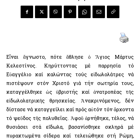
Εἶναι ἄγνωστο, πότε ἄθλησε ὁ Ἅγιος Μάρτυς
Κελεστίνος. Κηρύττοντας μέ παρρησία τό
Εὐαγγέλιο καί καλώντας τούς εἰδωλολάτρες νά
πιστέψουν στόν Χριστό γιά τήν σωτηρία τους,
καταγγέλθηκε ὡς ὑβριστής καί ἀνατροπέας τῆς
εἰδωλολατρικῆς θρησκείας. Ἀνακρινόμενος, δέν
δίστασε νά καταγγείλει καί πρός αὐτόν τόν ἄρχοντα
τό ψεῦδος τῆς πολυθεΐας. Ἀφοῦ ἀρνήθηκε, τέλος, νά
θυσιάσει στά εἴδωλα, βασανίσθηκε σκληρά μέ
πυρακτωμένα σίδερα καί τελειώθηκε στή Ρώμη,