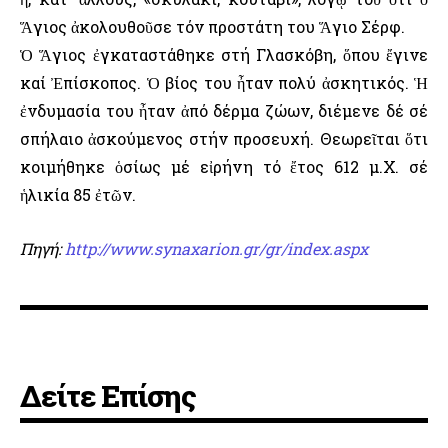
Ἅγιος ἀκολουθοῦσε τόν προστάτη του Ἅγιο Σέρφ.
Ὁ Ἅγιος ἐγκαταστάθηκε στή Γλασκόβη, ὅπου ἔγινε
καί Ἐπίσκοπος. Ὁ βίος του ἦταν πολύ ἀσκητικός. Ἡ
ἐνδυμασία του ἦταν ἀπό δέρμα ζώων, διέμενε δέ σέ
σπήλαιο ἀσκούμενος στήν προσευχή. Θεωρεῖται ὅτι
κοιμήθηκε ὁσίως μέ εἰρήνη τό ἔτος 612 μ.Χ. σέ
ἡλικία 85 ἐτῶν.
Πηγή:
http://www.synaxarion.gr/gr/index.aspx
Δείτε Επίσης