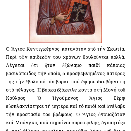
Ὁ Ἅγιος Κεντιγκέρνος καταγόταν ἀπό τήν Σκωτία.
Περί τῶν παιδικῶν του χρόνων θρυλοῦνται πολλά.
Λέγεται ὅτι ἦταν ἐξώγαμο παιδί κάποιας
βασιλόπαιδος τήν ὁποία, ὁ προσβεβλημένος πατέρας
της τήν ἔβαλε σέ μία βάρκα πού ἄφησε ἀκυβέρνητη
στό πέλαγος. Ἡ βάρκα ἐξόκειλε κοντά στή Μονή τοῦ
Κούλρος. Ὁ Ἡγούμενος Ἅγιος Σέρφ
εὐσπλαχνίστηκε τή μητέρα καί τό παιδί καί ἀνέλαβε
τήν προστασία τοῦ βρέφους. Ὁ Ἅγιος ὀνομαζόταν
καί Μούνγκο, πού σημαίνει «προσφιλής, ἀγαπητός»
ἤ, κατ’ ἄλλους, «σκυλάκι, κουτάβι», λόγῳ τοῦ ὅτι ὁ