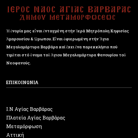
Ἡ ἐνορία μας εἶναι ἐνταγμένη στήν Ἱερά Μητρόπολη Κηφισίας
Ἁμαρουσίου & Ὠρωπου. Εἶναι ἀφιερωμένη στήν Ἅγια
Μεγαλομάρτυρα Βαρβάρα καί ἔχει ἕνα παρεκκλήσιο πού
τιμᾶται στό ὄνομα τοῦ Ἁγιου Μεγαλομάρτυρα Φανουρίου τοῦ
Νεοφανούς.
ΕΠΙΚΟΙΝΩΝΙΑ
Ι.Ν Αγίας Βαρβάρας
Πλατεία Αγίας Βαρβάρας
Μεταμόρφωση
Αττική