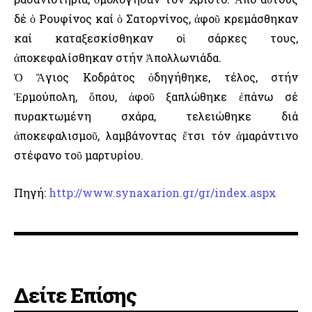
δέ ὁ Ρουφίνος καί ὁ Σατορνίνος, ἀφοῦ κρεμάσθηκαν
καί καταξεσκίσθηκαν οἱ σάρκες τους,
ἀποκεφαλίσθηκαν στήν Ἀπολλωνιάδα.
Ὁ Ἅγιος Κοδράτος ὁδηγήθηκε, τέλος, στήν
Ἑρμούπολη, ὅπου, ἀφοῦ ξαπλώθηκε ἐπάνω σέ
πυρακτωμένη σχάρα, τελειώθηκε διά
ἀποκεφαλισμοῦ, λαμβάνοντας ἔτσι τόν ἀμαράντινο
στέφανο τοῦ μαρτυρίου.
Πηγή:
http://www.synaxarion.gr/gr/index.aspx
Δείτε Επίσης