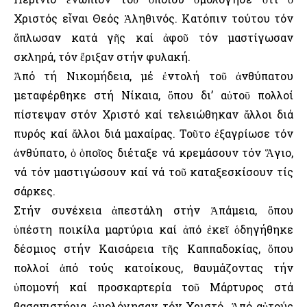
Χριστός εἶναι Θεός Ἀληθινός. Κατόπιν τούτου τόν
ἅπλωσαν κατά γῆς καί ἀφοῦ τόν μαστίγωσαν
σκληρά, τόν ἔριξαν στήν φυλακή.
Ἀπό τή Νικομήδεια, μέ ἐντολή τοῦ ἀνθύπατου
μεταφέρθηκε στή Νίκαια, ὅπου δι’ αὐτοῦ πολλοί
πίστεψαν στόν Χριστό καί τελειώθηκαν ἄλλοι διά
πυρός καί ἄλλοι διά μαχαίρας. Τοῦτο ἐξαγρίωσε τόν
ἀνθύπατο, ὁ ὁποῖος διέταξε νά κρεμάσουν τόν Ἅγιο,
νά τόν μαστιγώσουν καί νά τοῦ καταξεσκίσουν τίς
σάρκες.
Στήν συνέχεια ἀπεστάλη στήν Ἀπάμεια, ὅπου
ὑπέστη ποικίλα μαρτύρια καί ἀπό ἐκεῖ ὁδηγήθηκε
δέσμιος στήν Καισάρεια τῆς Καππαδοκίας, ὅπου
πολλοί ἀπό τούς κατοίκους, θαυμάζοντας τήν
ὑπομονή καί προσκαρτερία τοῦ Μάρτυρος στά
βασανιστήρια, ὁμολόγησαν τόν Χριστό. Ἀπό αὐτούς