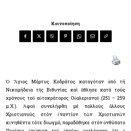
Κοινοποίηση
Ὁ Ἅγιος Μάρτυς Κοδράτος καταγόταν ἀπό τή
Νικομήδεια τῆς Βιθυνίας καί ἄθλησε κατά τούς
χρόνους τοῦ αὐτοκράτορος Οὐαλεριανοῦ (251 – 259
μ.Χ.). Ἀφοῦ συνελήφθη μέ πολλούς ἄλλους
Χριστιανούς στόν ἐναντίον τῶν Χριστιανῶν
κινηθέντα τότε διωγμό, παραδόθηκε στόν ἀνθύπατο
Περίνιο ἐνώπιον τοῦ ὁποίου ὁμολόγησε ὅτι ὁ