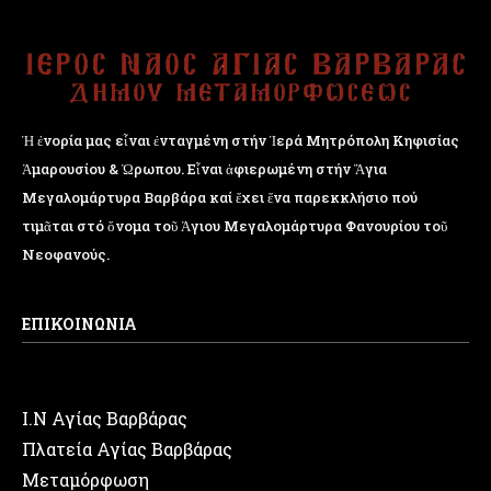
Ἡ ἐνορία μας εἶναι ἐνταγμένη στήν Ἱερά Μητρόπολη Κηφισίας
Ἁμαρουσίου & Ὠρωπου. Εἶναι ἀφιερωμένη στήν Ἅγια
Μεγαλομάρτυρα Βαρβάρα καί ἔχει ἕνα παρεκκλήσιο πού
τιμᾶται στό ὄνομα τοῦ Ἁγιου Μεγαλομάρτυρα Φανουρίου τοῦ
Νεοφανούς.
ΕΠΙΚΟΙΝΩΝΙΑ
Ι.Ν Αγίας Βαρβάρας
Πλατεία Αγίας Βαρβάρας
Μεταμόρφωση