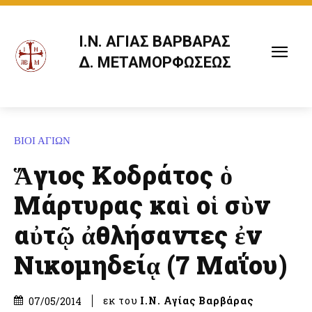
Ι.Ν. ΑΓΙΑΣ ΒΑΡΒΑΡΑΣ
Δ. ΜΕΤΑΜΟΡΦΩΣΕΩΣ
ΒΙΟΙ ΑΓΙΩΝ
Ἅγιος Κοδράτος ὁ
Μάρτυρας καὶ οἱ σὺν
αὐτῷ ἀθλήσαντες ἐν
Νικομηδείᾳ (7 Μαΐου)
εκ του
Ι.Ν. Αγίας Βαρβάρας
07/05/2014