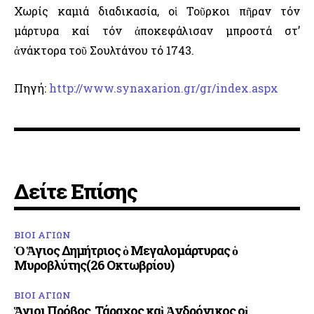
Χωρίς καμιά διαδικασία, οἱ Τοῦρκοι πῆραν τόν
μάρτυρα καί τόν ἀποκεφάλισαν μπροστά στ’
ἀνάκτορα τοῦ Σουλτάνου τό 1743.
Πηγή:
http://www.synaxarion.gr/gr/index.aspx
Δείτε Επίσης
ΒΙΟΙ ΑΓΙΩΝ
Ὁ Ἅγιος Δημήτριος ὁ Μεγαλομάρτυρας ὁ
Μυροβλύτης(26 Οκτωβρίου)
ΒΙΟΙ ΑΓΙΩΝ
Ἅγιοι Πρόβος, Τάραχος καὶ Ἀνδρόνικος οἱ