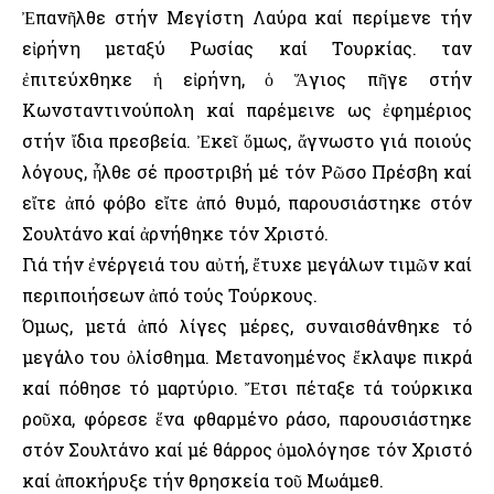
Ἐπανῆλθε στήν Μεγίστη Λαύρα καί περίμενε τήν
εἰρήνη μεταξύ Ρωσίας καί Τουρκίας. Ὅταν
ἐπιτεύχθηκε ἡ εἰρήνη, ὁ Ἅγιος πῆγε στήν
Κωνσταντινούπολη καί παρέμεινε ως ἐφημέριος
στήν ἴδια πρεσβεία. Ἐκεῖ ὅμως, ἄγνωστο γιά ποιούς
λόγους, ἦλθε σέ προστριβή μέ τόν Ρῶσο Πρέσβη καί
εἴτε ἀπό φόβο εἴτε ἀπό θυμό, παρουσιάστηκε στόν
Σουλτάνο καί ἀρνήθηκε τόν Χριστό.
Γιά τήν ἐνέργειά του αὐτή, ἔτυχε μεγάλων τιμῶν καί
περιποιήσεων ἀπό τούς Τούρκους.
Όμως, μετά ἀπό λίγες μέρες, συναισθάνθηκε τό
μεγάλο του ὀλίσθημα. Μετανοημένος ἔκλαψε πικρά
καί πόθησε τό μαρτύριο. Ἔτσι πέταξε τά τούρκικα
ροῦχα, φόρεσε ἕνα φθαρμένο ράσο, παρουσιάστηκε
στόν Σουλτάνο καί μέ θάρρος ὁμολόγησε τόν Χριστό
καί ἀποκήρυξε τήν θρησκεία τοῦ Μωάμεθ.