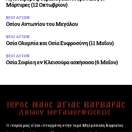
Μάρτυρες (12 Οκτωβρίου)
ΒΙΟΙ ΑΓΙΩΝ
Οσίου Αντωνίου του Μεγάλου
ΒΙΟΙ ΑΓΙΩΝ
Οσία Ολυμπία και Οσία Ευφροσύνη (11 Μαΐου)
ΒΙΟΙ ΑΓΙΩΝ
Οσία Σοφία η εν Κλεισούρα ασκήσασα (6 Μαΐου)
Ἡ ἐνορία μας εἶναι ἐνταγμένη στήν Ἱερά Μητρόπολη Κηφισίας