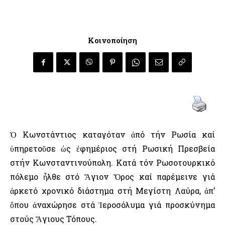
Κοινοποίηση
Ὁ Κωνστάντιος καταγόταν ἀπό τήν Ρωσία καί
ὑπηρετοῦσε ὡς ἐφημέριος στή Ρωσική Πρεσβεία
στήν Κωνσταντινούπολη. Κατά τόν Ρωσοτουρκικό
πόλεμο ἦλθε στό Ἅγιον Ὄρος καί παρέμεινε γιά
ἀρκετό χρονικό διάστημα στή Μεγίστη Λαύρα, ἀπ’
ὅπου ἀναχώρησε στά Ἱεροσόλυμα γιά προσκύνημα
στούς Ἅγιους Τόπους.