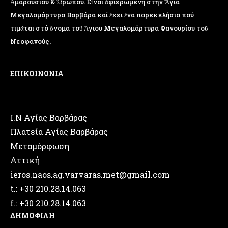
Ἁμαρουσίου & Ὠρωπου. Εἶναι ἀφιερωμένη στήν Ἅγια
Μεγαλομάρτυρα Βαρβάρα καί ἔχει ἕνα παρεκκλήσιο πού
τιμᾶται στό ὄνομα τοῦ Ἁγιου Μεγαλομάρτυρα Φανουρίου τοῦ
Νεοφανούς.
ΕΠΙΚΟΙΝΩΝΙΑ
Ι.Ν Αγίας Βαρβάρας
Πλατεία Αγίας Βαρβάρας
Μεταμόρφωση
Αττική
ieros.naos.ag.varvaras.met@gmail.com
t.: +30 210.28.14.063
f.: +30 210.28.14.063
ΔΗΜΟΦΙΛΗ