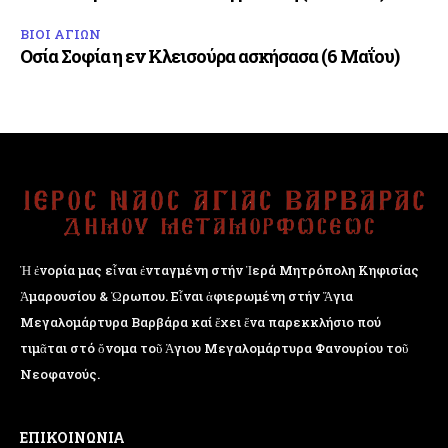
ΒΙΟΙ ΑΓΙΩΝ
Οσία Σοφία η εν Κλεισούρα ασκήσασα (6 Μαΐου)
Ἡ ἐνορία μας εἶναι ἐνταγμένη στήν Ἱερά Μητρόπολη Κηφισίας
Ἁμαρουσίου & Ὠρωπου. Εἶναι ἀφιερωμένη στήν Ἅγια
Μεγαλομάρτυρα Βαρβάρα καί ἔχει ἕνα παρεκκλήσιο πού
τιμᾶται στό ὄνομα τοῦ Ἁγιου Μεγαλομάρτυρα Φανουρίου τοῦ
Νεοφανούς.
ΕΠΙΚΟΙΝΩΝΙΑ