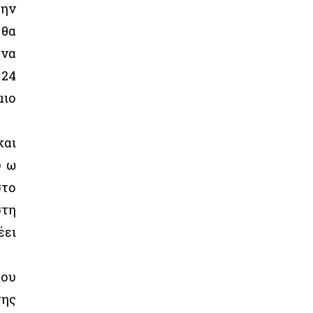
την
 θα
ένα
 24
μιο
και
υ ω
στο
στη
έει
του
της