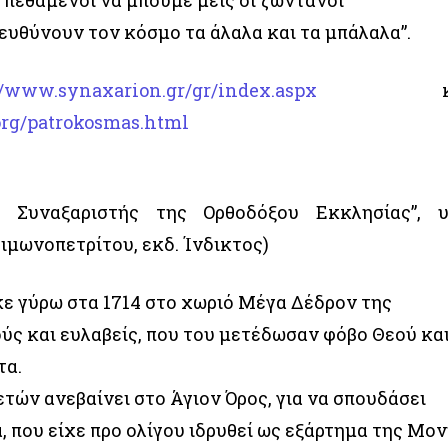
 πεθαμένοι να μπούμε μεις οι ζωντανοί”
διευθύνουν τον κόσμο τα άλαλα και τα μπάλαλα”.
//www.synaxarion.gr/gr/index.aspx
κα
.org/patrokosmas.html
 Συναξαριστής της Ορθοδόξου Εκκλησίας”, 
μωνοπετρίτου, εκδ. Ίνδικτος)
ε γύρω στα 1714 στο χωριό Μέγα Δέδρον της
ούς και ευλαβείς, που του μετέδωσαν φόβο Θεού κα
τα.
 ετών ανεβαίνει στο Άγιον Όρος, για να σπουδάσει
 που είχε προ ολίγου ιδρυθεί ως εξάρτημα της Μο