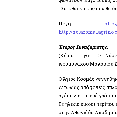
φωνάζουν: Εβγάτε σεις οι
“Θα ‘ρθει καιρός που θα 
Πηγή:
http:
http://noiazomai.agrino
Έτερος Συναξαριστής:
(Κύρια Πηγή: “Ο Νέος
ιερομονάχου Μακαρίου Σι
Ο Άγιος Κοσμάς γεννήθηκ
Αιτωλίας από γονείς απλ
αγάπη για τα ιερά γράμμα
Σε ηλικία είκοσι περίπου
στην Αθωνιάδα Ακαδημία,