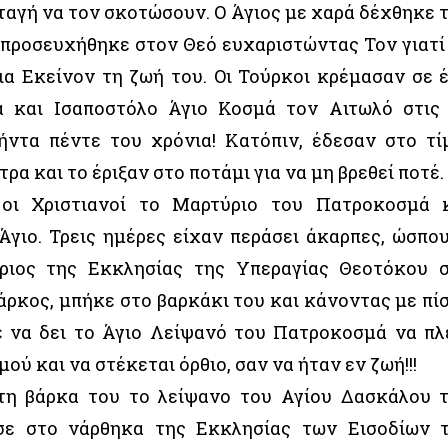
ταγή να τον σκοτώσουν. Ο Άγιος με χαρά δέχθηκε 
 προσευχήθηκε στον Θεό ευχαριστώντας Τον γιατί
ια Εκείνον τη ζωή του. Οι Τούρκοι κρέμασαν σε 
α και Ισαποστόλο Άγιο Κοσμά τον Αιτωλό στις
ήντα πέντε του χρόνια! Κατόπιν, έδεσαν στο τί
ρα και το έριξαν στο ποτάμι για να μη βρεθεί ποτέ.
οι Χριστιανοί το Μαρτύριο του Πατροκοσμά 
Άγιο. Τρεις ημέρες είχαν περάσει άκαρπες, ώσπο
ριος της Εκκλησίας της Υπεραγίας Θεοτόκου 
άρκος, μπήκε στο βαρκάκι του και κάνοντας με πί
ε να δει το Άγιο Λείψανό του Πατροκοσμά να πλ
ού και να στέκεται όρθιο, σαν να ήταν εν ζωή!!!
τη βάρκα του το λείψανο του Αγίου Δασκάλου 
σε στο νάρθηκα της Εκκλησίας των Εισοδίων 