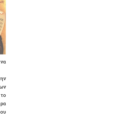
ίνα
την
των
 το
τρα
του