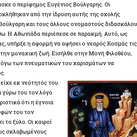
ασκε ο περίφημος Ευγένιος Βούλγαρης. Οι
οκλήθηκαν από την ίδρυση αυτής της σχολής
Βούλγαρη και τους άλλους ονομαστούς διδασκάλο
ω. Η Αθωνιάδα περιέπεσε σε παρακμή. Αυτό, ως
ας, υπήρξε η αφορμή να αφήσει ο νεαρός Κοσμάς τι
στην μοναχική ζωή. Εισήλθε στην Μονή Φιλοθέου,
λόγω των πνευματικών του χαρισμάτων να
ς.
είχε εκ νεότητός του
ι γύρω του τον λόγο
ιστικά ότι η έγνοια
λφών του τον
 το ξύλο. Οι καιροί
ους σκλαβωμένους