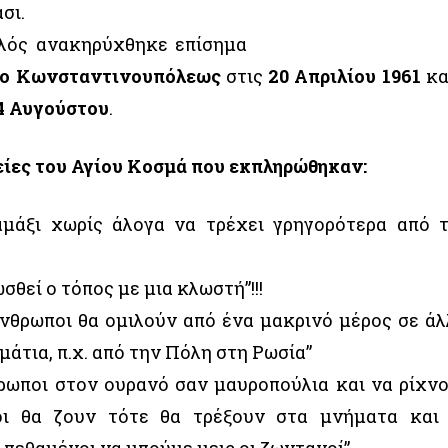
σι.
λός ανακηρύχθηκε επίσημα
ίο Κωνσταντινουπόλεως
στις
20 Απριλίου 1961
κα
4 Αυγούστου
.
είες του Αγίου Κοσμά που εκπληρώθηκαν:
αμάξι χωρίς άλογα να τρέχει γρηγορότερα από 
ωσθεί ο τόπος με μια κλωστή”!!!
 άνθρωποι θα ομιλούν από ένα μακρινό μέρος σε άλ
μάτια, π.χ. από την Πόλη στη Ρωσία”
θρωποι στον ουρανό σαν μαυροπούλια και να ρίχν
οι θα ζουν τότε θα τρέξουν στα μνήματα και