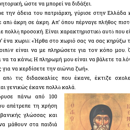
ητορική, ώστε να μπορεί να διδάξει.
ε την άδεια του πατριάρχη, γύρισε στην Ελλάδα 
 απὸ άκρη σε άκρη. Απ’ όπου πέρναγε πλήθος πισ
ε πολλὴ προσοχή. Είναι χαρακτηριστικὸ αυτὸ που ε
σ’ ένα χωριὸ: «Ήρθα στο χωριό σας να σας κηρύξω 
οιπὸν είναι να με πληρώσετε για τον κόπο μου. 
ι να τα κάνω; Η πληρωμή μου είναι να βάλετε τα λό
 για να κερδίσετε την αιώνια ζωή».
 απὸ τις διδασκαλίες που έκανε, έκτιζε σχολε
αι γενικώς έκανε πολλὰ καλά.
δρυσε πάνω από 100
του απέτρεπε τη χρήση
βανικής γλώσσας και
να μάθουν στα παιδιά