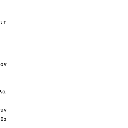
ι η
τον
λο,
ουν
 θα