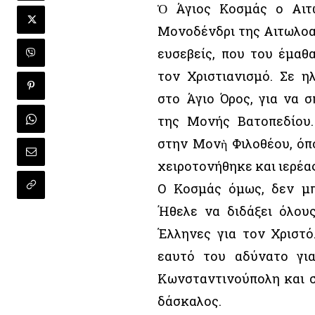
Ὁ Άγιος Κοσμάς ο Αιτ
Μονοδένδρι της Αιτωλοα
ευσεβείς, που του έμαθ
τον Χριστιανισμό. Σε η
στο Άγιο Όρος, για να 
της Μονής Βατοπεδίου.
στην Μονὴ Φιλοθέου, όπ
χειροτονήθηκε και ιερέα
Ο Κοσμάς όμως, δεν μπ
Ήθελε να διδάξει όλου
Έλληνες για τον Χριστ
εαυτό του αδύνατο γι
Κωνσταντινούπολη και σ
δάσκαλος.