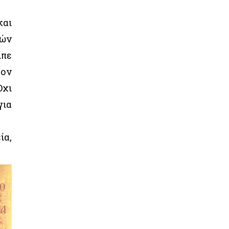
και
τών
ίπε
τον
Όχι
για
ία,