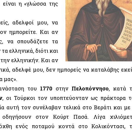
α είναι η «γλώσσα της
είς, αδελφοί μου, να
ον ημπορείτε. Και αν
ς, να σπουδάζετε τα
 τα ελληνικά, διότι και
 την ελληνικήν. Και αν
ικά, αδελφέ μου, δεν ημπορείς να καταλάβης εκε
α μας».
πανάσταση του
1770
στην
Πελοπόννησο
, κατά 
ν
, οι Τούρκοι τον υποπτεύονταν ως πράκτορα 
α αυτή τον συνέλαβαν τελικά στο Βεράτι και με
 οδηγήσουν στον Κούρτ Πασά. Λίγα χιλιόμε
 όχθη ενός ποταμού κοντά στο Κολικόντασι, 