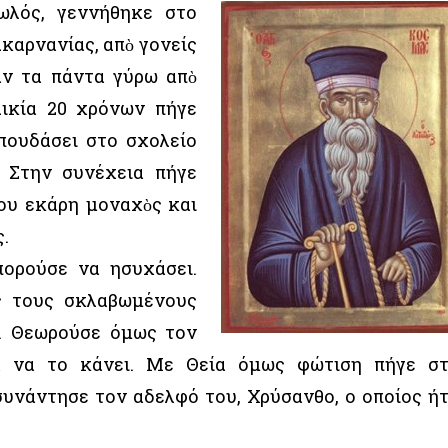
ωλός, γεννήθηκε στο
καρνανίας, απὸ γονείς
αν τα πάντα γύρω απὸ
λικία 20 χρόνων πήγε
σπουδάσει στο σχολείο
 Στην συνέχεια πήγε
ου εκάρη μοναχὸς και
ς.
ορούσε να ησυχάσει.
ς τους σκλαβωμένους
ό. Θεωρούσε όμως τον
α να το κάνει. Με Θεία όμως φώτιση πήγε σ
υνάντησε τον αδελφό του, Χρύσανθο, ο οποίος ή