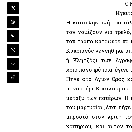
O 
Hγείτ
Η καταπληκτική του τόλ
τον νομίζουν για τρελό,
τον τρόπο κατάφερε να π
Κυπριανός γεννήθηκε από
ή Κλητζός) των Άγρα
χριστιανοπρέπεια, έγινε
Πήγε στο Άγιον Όρος κα
μοναστήρι Κουτλουμουσί
μεταξύ των πατέρων. Η 
του μαρτυρίου, έτσι πήγ
μπροστά στον κριτή το
κριτηρίου, και αυτόν τ