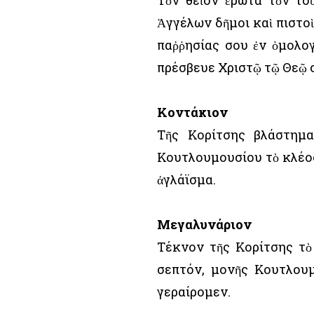
Τὸν θεῖον ἔρωτα τὸν το
Ἀγγέλων δῆμοι καὶ πιστο
παῤῥησίας σου ἐν ὁμολογ
πρέσβευε Χριστῷ τῷ Θεῷ 
Κοντάκιον
Τῆς Κορίτσης βλάστημα
Κουτλουμουσίου τὸ κλέο
ἀγλάϊσμα.
Μεγαλυνάριον
Τέκνον τῆς Κορίτσης τὸ
σεπτόν, μονῆς Κουτλουμ
γεραίρομεν.