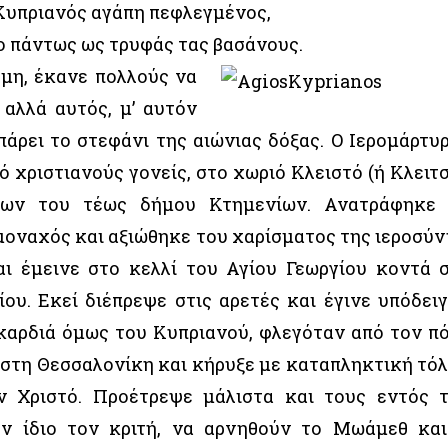
Kυπριανός αγάπη πεφλεγμένος,
ο πάντως ως τρυφάς τας βασάνους.
μη, έκανε πολλούς να
 αλλά αυτός, μ’ αυτόν
άρει το στεφάνι της αιώνιας δόξας. Ο Ιερομάρτυ
 χριστιανούς γονείς, στο χωριό Κλειστό (ή Κλειτ
φων του τέως δήμου Κτημενίων. Ανατράφηκε
 μοναχός και αξιώθηκε του χαρίσματος της ιεροσύν
ι έμεινε στο κελλί του Αγίου Γεωργίου κοντά 
ου. Εκεί διέπρεψε στις αρετές και έγινε υπόδει
καρδιά όμως του Κυπριανού, φλεγόταν από τον π
ε στη Θεσσαλονίκη και κήρυξε με καταπληκτική τό
ν Χριστό. Προέτρεψε μάλιστα και τους εντός 
ον ίδιο τον κριτή, να αρνηθούν το Μωάμεθ και