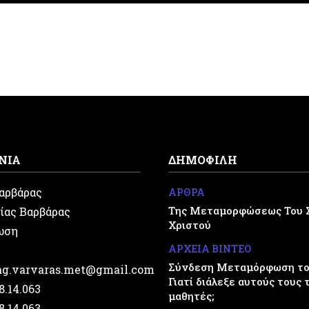
ΝΙΑ
ΔΗΜΟΦΙΛΗ
Βαρβάρας
ΑΡΘΡΑ
Της Μεταμορφώσεως Του 
ίας Βαρβάρας
Χριστού
ωση
ΑΡΧΕΙΑ ΒΙΝΤΕΟ
Σύνδεση Μεταμόρφωση του
.ag.varvaras.met@gmail.com
Γιατί διάλεξε αυτούς τους 
28.14.063
μαθητές;
28.14.063