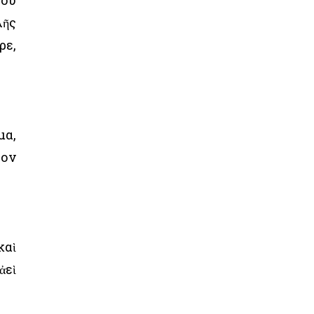
σου
λῆς
ρε,
μα,
έον
καὶ
ἀεὶ