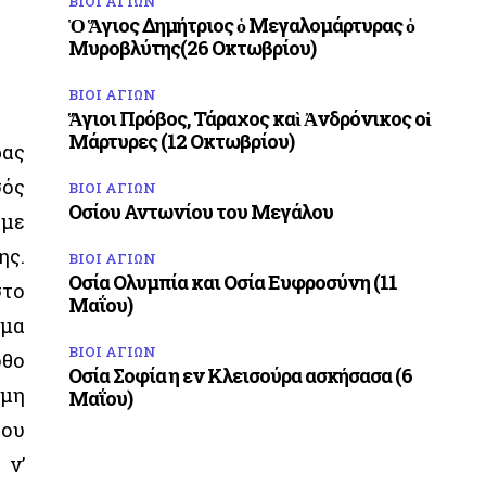
ΒΙΟΙ ΑΓΙΩΝ
Ὁ Ἅγιος Δημήτριος ὁ Μεγαλομάρτυρας ὁ
Μυροβλύτης(26 Οκτωβρίου)
ΒΙΟΙ ΑΓΙΩΝ
Ἅγιοι Πρόβος, Τάραχος καὶ Ἀνδρόνικος οἱ
Μάρτυρες (12 Οκτωβρίου)
ρας
σός
ΒΙΟΙ ΑΓΙΩΝ
Οσίου Αντωνίου του Μεγάλου
 με
ης.
ΒΙΟΙ ΑΓΙΩΝ
Οσία Ολυμπία και Οσία Ευφροσύνη (11
στο
Μαΐου)
γμα
ΒΙΟΙ ΑΓΙΩΝ
όθο
Οσία Σοφία η εν Κλεισούρα ασκήσασα (6
λμη
Μαΐου)
του
 ν’