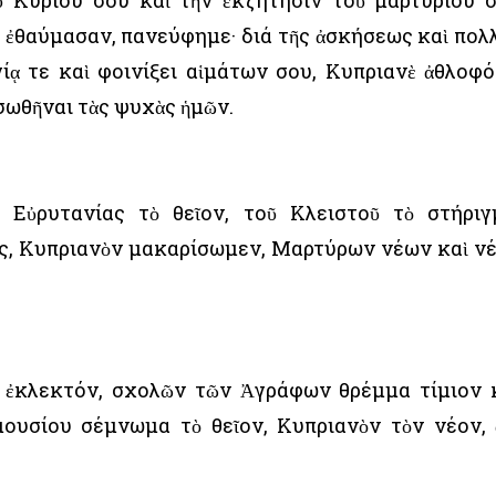
ῦ Κυρίου σου καὶ τὴν ἐκζήτησιν τοῦ μαρτυρίου 
ὶ ἐθαύμασαν, πανεύφημε· διά τῆς ἀσκήσεως καὶ πολ
ίᾳ τε καὶ φοινίξει αἱμάτων σου, Κυπριανὲ ἀθλοφό
σωθῆναι τὰς ψυχὰς ἡμῶν.
 Εὐρυτανίας τὸ θεῖον, τοῦ Κλειστοῦ τὸ στήριγ
ς, Κυπριανὸν μακαρίσωμεν, Μαρτύρων νέων καὶ ν
 ἐκλεκτόν, σχολῶν τῶν Ἀγράφων θρέμμα τίμιον 
ουσίου σέμνωμα τὸ θεῖον, Κυπριανὸν τὸν νέον, 