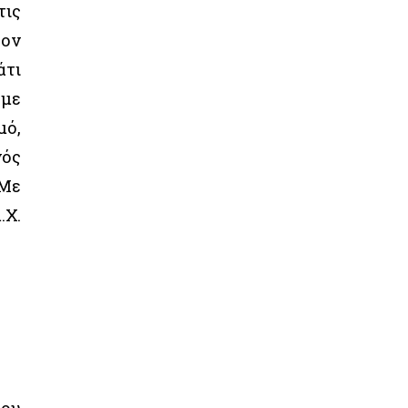
τις
τον
άτι
 με
μό,
νός
 Με
.Χ.