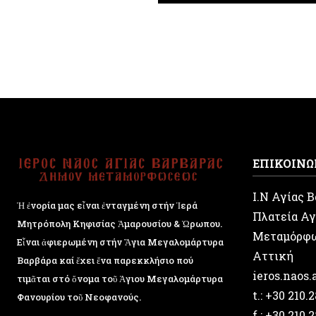
ΕΠΙΚΟΙΝΩ
Ι.Ν Αγίας 
Ἡ ἐνορία μας εἶναι ἐνταγμένη στήν Ἱερά
Πλατεία Αγ
Μητρόπολη Κηφισίας Ἁμαρουσίου & Ὠρωπου.
Μεταμόρφ
Εἶναι ἀφιερωμένη στήν Ἅγια Μεγαλομάρτυρα
Αττική
Βαρβάρα καί ἔχει ἕνα παρεκκλήσιο πού
ieros.naos
τιμᾶται στό ὄνομα τοῦ Ἁγιου Μεγαλομάρτυρα
t.: +30 210.
Φανουρίου τοῦ Νεοφανούς.
f.: +30 210.