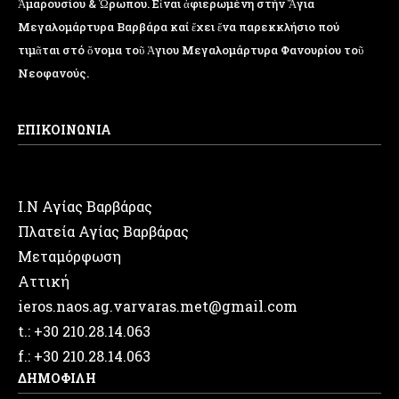
Ἁμαρουσίου & Ὠρωπου. Εἶναι ἀφιερωμένη στήν Ἅγια
Μεγαλομάρτυρα Βαρβάρα καί ἔχει ἕνα παρεκκλήσιο πού
τιμᾶται στό ὄνομα τοῦ Ἁγιου Μεγαλομάρτυρα Φανουρίου τοῦ
Νεοφανούς.
ΕΠΙΚΟΙΝΩΝΙΑ
Ι.Ν Αγίας Βαρβάρας
Πλατεία Αγίας Βαρβάρας
Μεταμόρφωση
Αττική
ieros.naos.ag.varvaras.met@gmail.com
t.: +30 210.28.14.063
f.: +30 210.28.14.063
ΔΗΜΟΦΙΛΗ