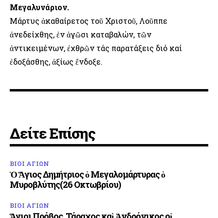
Μεγαλυνάριον.
Μάρτυς ἀκαθαίρετος τοῦ Χριστοῦ, Λοῦππε
ἀνεδείχθης, ἐν ἀγῶσι καταβαλών, τῶν
ἀντικειμένων, ἐχθρῶν τάς παρατάξεις διό καί
ἐδοξάσθης, ἀξίως ἔνδοξε.
Δείτε Επίσης
ΒΙΟΙ ΑΓΙΩΝ
Ὁ Ἅγιος Δημήτριος ὁ Μεγαλομάρτυρας ὁ
Μυροβλύτης(26 Οκτωβρίου)
ΒΙΟΙ ΑΓΙΩΝ
Ἅγιοι Πρόβος, Τάραχος καὶ Ἀνδρόνικος οἱ