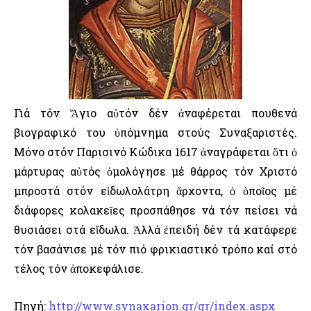
Γιά τόν Ἅγιο αὐτόν δέν ἀναφέρεται πουθενά
βιογραφικό του ὑπόμνημα στούς Συναξαριστές.
Μόνο στόν Παρισινό Κώδικα 1617 ἀναγράφεται ὅτι ὁ
μάρτυρας αὐτός ὁμολόγησε μέ θάρρος τόν Χριστό
μπροστά στόν εἰδωλολάτρη ἄρχοντα, ὁ ὁποῖος μέ
διάφορες κολακεῖες προσπάθησε νά τόν πείσει νά
θυσιάσει στά εἴδωλα. Ἀλλά ἐπειδή δέν τά κατάφερε
τόν βασάνισε μέ τόν πιό φρικιαστικό τρόπο καί στό
τέλος τόν ἀποκεφάλισε.
Πηγή:
http://www.synaxarion.gr/gr/index.aspx