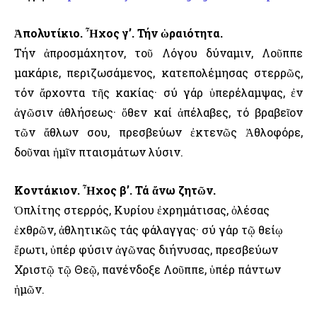
Ἀπολυτίκιο. Ἦχος γ’. Τήν ὡραιότητα.
Τήν ἀπροσμάχητον, τοῦ Λόγου δύναμιν, Λοῦππε
μακάριε, περιζωσάμενος, κατεπολέμησας στερρῶς,
τόν ἄρχοντα τῆς κακίας· σύ γάρ ὑπερέλαμψας, ἐν
ἀγῶσιν ἀθλήσεως· ὅθεν καί ἀπέλαβες, τό βραβεῖον
τῶν ἄθλων σου, πρεσβεύων ἐκτενῶς Ἀθλοφόρε,
δοῦναι ἡμῖν πταισμάτων λύσιν.
Κοντάκιον. Ἦχος β’. Τά ἄνω ζητῶν.
Ὁπλίτης στερρός, Κυρίου ἐχρημάτισας, ὀλέσας
ἐχθρῶν, ἀθλητικῶς τάς φάλαγγας· σύ γάρ τῷ θείῳ
ἔρωτι, ὐπέρ φύσιν ἀγῶνας διήνυσας, πρεσβεύων
Χριστῷ τῷ Θεῷ, πανένδοξε Λοῦππε, ὑπέρ πάντων
ἡμῶν.