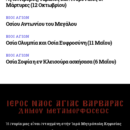
Μάρτυρες (12 Οκτωβρίου)
ΒΙΟΙ ΑΓΙΩΝ
Οσίου Αντωνίου του Μεγάλου
ΒΙΟΙ ΑΓΙΩΝ
Οσία Ολυμπία και Οσία Ευφροσύνη (11 Μαΐου)
ΒΙΟΙ ΑΓΙΩΝ
Οσία Σοφία η εν Κλεισούρα ασκήσασα (6 Μαΐου)
Ἡ ἐνορία μας εἶναι ἐνταγμένη στήν Ἱερά Μητρόπολη Κηφισίας