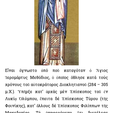
Εἶναι ἄγνωστο ἀπό ποῦ καταγόταν ὁ Ἅγιος
Ἱερομάρτυς Μεθόδιος, ὁ ὁποῖος ἄθλησε κατά τούς
χρόνους τοῦ αὐτοκράτορος Διοκλητιανοῦ (284 – 305
μ.Χ.). Ὑπῆρξε κατ’ ἀρχάς μέν Ἐπίσκοπος τοῦ ἐν
Λυκίᾳ Ὀλύμπου, ἔπειτα δέ Ἐπίσκοπος Τύρου (τῆς
Φοινίκης), κατ’ ἄλλους δέ Ἐπίσκοπος Φιλίππων τῆς
Μακεδονίας. Τό ἀναφερόμενο ὅτι διετέλεσε