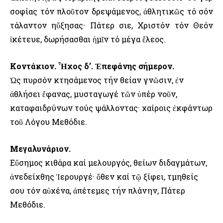
σοφίας τόν πλοῦτον δρεψάμενος, ἀθλητικῶς τό σόν
τάλαντον ηὔξησας· Πάτερ Ὅσιε, Χριστόν τόν Θεόν
ἱκέτευε, δωρήσασθαι ἡμῖν τό μέγα ἔλεος.
Κοντάκιον. Ἦχος δ’. Ἐπεφάνης σήμερον.
Ὡς πυρσόν κτησάμενος τήν θείαν γνῶσιν, ἐν
ἀθλήσει ἔφανας, μυσταγωγέ τῶν ὑπέρ νοῦν,
καταφαιδρύνων τούς ψάλλοντας· χαίροις ἐκφάντωρ
τοῦ Λόγου Μεθόδιε.
Μεγαλυνάριον.
Εὔσημος κιθάρα καί μελουργός, θείων διδαγμάτων,
ἀνεδείχθης Ἱερουργέ· ὅθεν καί τῷ ξίφει, τμηθείς
σου τόν αὐχένα, ἀπέτεμες τήν πλάνην, Πάτερ
Μεθόδιε.