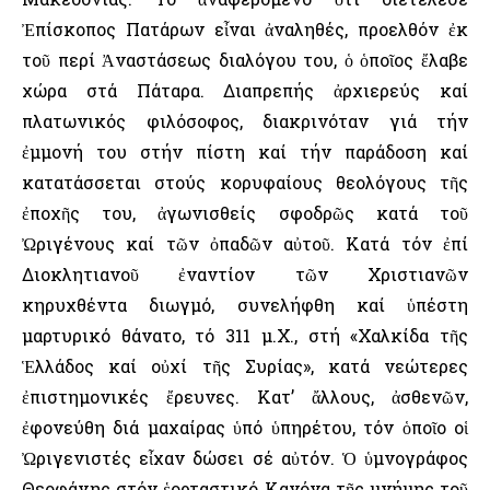
Ἐπίσκοπος Πατάρων εἶναι ἀναληθές, προελθόν ἐκ
τοῦ περί Ἀναστάσεως διαλόγου του, ὁ ὁποῖος ἔλαβε
χώρα στά Πάταρα. Διαπρεπής ἀρχιερεύς καί
πλατωνικός φιλόσοφος, διακρινόταν γιά τήν
ἐμμονή του στήν πίστη καί τήν παράδοση καί
κατατάσσεται στούς κορυφαίους θεολόγους τῆς
ἐποχῆς του, ἀγωνισθείς σφοδρῶς κατά τοῦ
Ὠριγένους καί τῶν ὀπαδῶν αὐτοῦ. Κατά τόν ἐπί
Διοκλητιανοῦ ἐναντίον τῶν Χριστιανῶν
κηρυχθέντα διωγμό, συνελήφθη καί ὑπέστη
μαρτυρικό θάνατο, τό 311 μ.Χ., στή «Χαλκίδα τῆς
Ἑλλάδος καί οὐχί τῆς Συρίας», κατά νεώτερες
ἐπιστημονικές ἔρευνες. Κατ’ ἄλλους, ἀσθενῶν,
ἐφονεύθη διά μαχαίρας ὑπό ὑπηρέτου, τόν ὁποῖο οἱ
Ὠριγενιστές εἶχαν δώσει σέ αὐτόν. Ὁ ὑμνογράφος
Θεοφάνης στόν ἑορταστικό Κανόνα τῆς μνήμης τοῦ