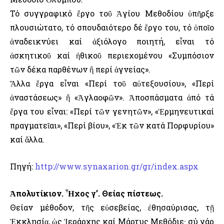
Τό συγγραφικό ἔργο τοῦ Ἁγίου Μεθοδίου ὑπῆρξε
πλουσιώτατο, τό σπουδαιότερο δέ ἔργο του, τό ὁποῖο
ἀναδεικνύει καί ἀξιόλογο ποιητή, εἶναι τό
ἀσκητικοῦ καί ἠθικοῦ περιεχομένου «Συμπόσιον
τῶν δέκα παρθένων ἢ περί ἁγνείας».
Ἄλλα ἔργα εἶναι «Περί τοῦ αὐτεξουσίου», «Περί
ἀναστάσεως» ἢ «Ἀγλαοφῶν». Ἀποσπάσματα ἀπό τά
ἔργα του εἶναι: «Περί τῶν γενητῶν», «Ἑρμηνευτικαί
πραγματεῖαι», «Περί βίου», «Ἐκ τῶν κατά Πορφυρίου»
καί ἄλλα.
Πηγή:
http://www.synaxarion.gr/gr/index.aspx
Ἀπολυτίκιον. Ἦχος γ’. Θείας πίστεως.
Θείαν μέθοδον, τῆς εὐσεβείας, ἐθησαύρισας, τῇ
Ἐκκλησίᾳ, ὡς Ἱεράρχης καί Μάρτυς Μεθόδιε· σύ γάρ