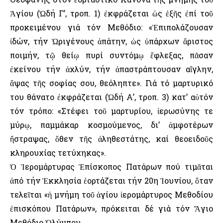
Ἁγίου (Ὠδή Γ’, τροπ. 1) ἐκφράζεται ὡς ἑξῆς ἐπί τοῦ
προκειμένου γιά τόν Μεθόδιο: «Ἐπιπολάζουσαν
ἰδών, τήν Ὠριγένους ἀπάτην, ὡς ὑπάρχων ἄριστος
ποιμήν, τῷ θείῳ πυρί συντόμῳ ἔφλεξας, πᾶσαν
ἐκείνου τήν ἀχλύν, τήν ἀπαστράπτουσαν αἴγλην,
ἅψας τῆς σοφίας σου, θεόληπτε». Γιά τό μαρτυρικό
του θάνατο ἐκφράζεται (Ὠδή Α’, τροπ. 3) κατ’ αὐτόν
τόν τρόπο: «Στέφει τοῦ μαρτυρίου, ἱερωσύνης τε
μύρῳ, παμμάκαρ κοσμούμενος, δι’ ἀμφοτέρων
ἤστραψας, ὅθεν τῆς ἀληθεστάτης, καί θεοειδοῦς
κληρουχίας τετύχηκας».
Ὁ Ἱερομάρτυρας Ἐπίσκοπος Πατάρων πού τιμᾶται
ἀπό τήν Ἐκκλησία ἑορτάζεται τήν 20η Ἰουνίου, ὅταν
τελεῖται «ἡ μνήμη τοῦ ἁγίου ἱερομάρτυρος Μεθοδίου
ἐπισκόπου Πατάρων», πρόκειται δέ γιά τόν Ἅγιο
Μεθόδιο Ὀλύμπου.