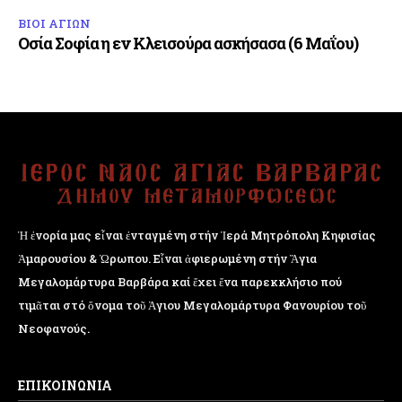
ΒΙΟΙ ΑΓΙΩΝ
Οσία Σοφία η εν Κλεισούρα ασκήσασα (6 Μαΐου)
Ἡ ἐνορία μας εἶναι ἐνταγμένη στήν Ἱερά Μητρόπολη Κηφισίας
Ἁμαρουσίου & Ὠρωπου. Εἶναι ἀφιερωμένη στήν Ἅγια
Μεγαλομάρτυρα Βαρβάρα καί ἔχει ἕνα παρεκκλήσιο πού
τιμᾶται στό ὄνομα τοῦ Ἁγιου Μεγαλομάρτυρα Φανουρίου τοῦ
Νεοφανούς.
ΕΠΙΚΟΙΝΩΝΙΑ