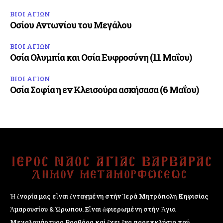
ΒΙΟΙ ΑΓΙΩΝ
Οσίου Αντωνίου του Μεγάλου
ΒΙΟΙ ΑΓΙΩΝ
Οσία Ολυμπία και Οσία Ευφροσύνη (11 Μαΐου)
ΒΙΟΙ ΑΓΙΩΝ
Οσία Σοφία η εν Κλεισούρα ασκήσασα (6 Μαΐου)
Ἡ ἐνορία μας εἶναι ἐνταγμένη στήν Ἱερά Μητρόπολη Κηφισίας
Ἁμαρουσίου & Ὠρωπου. Εἶναι ἀφιερωμένη στήν Ἅγια
Μεγαλομάρτυρα Βαρβάρα καί ἔχει ἕνα παρεκκλήσιο πού