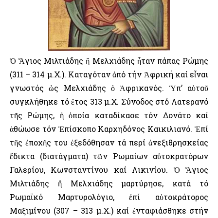
Ὁ Ἅγιος Μιλτιάδης ἢ Μελχιάδης ἦταν πάπας Ρώμης
(311 – 314 μ.Χ.). Καταγόταν ἀπό τήν Ἀφρική καί εἶναι
γνωστός ὡς Μελχιάδης ὁ Ἀφρικανός. Ὑπ’ αὐτοῦ
συγκλήθηκε τό ἔτος 313 μ.Χ. Σύνοδος στό Λατερανό
τῆς Ρώμης, ἡ ὁποία καταδίκασε τόν Δονάτο καί
ἀθώωσε τόν Ἐπίσκοπο Καρχηδόνος Καικιλιανό. Ἐπί
τῆς ἐποχῆς του ἐξεδόθησαν τά περί ἀνεξιθρησκείας
ἔδικτα (διατάγματα) τῶν Ρωμαίων αὐτοκρατόρων
Γαλερίου, Κωνσταντίνου καί Λικινίου. Ὁ Ἅγιος
Μιλτιάδης ἢ Μελχιάδης μαρτύρησε, κατά τό
Ρωμαϊκό Μαρτυρολόγιο, ἐπί αὐτοκράτορος
Μαξιμίνου (307 – 313 μ.Χ.) καί ἐνταφιάσθηκε στήν