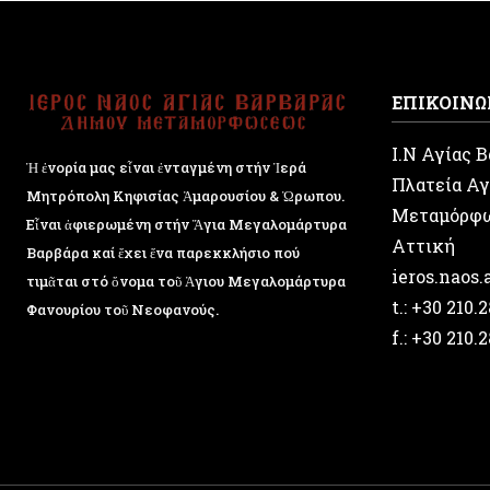
ΕΠΙΚΟΙΝΩ
Ι.Ν Αγίας 
Ἡ ἐνορία μας εἶναι ἐνταγμένη στήν Ἱερά
Πλατεία Αγ
Μητρόπολη Κηφισίας Ἁμαρουσίου & Ὠρωπου.
Μεταμόρφ
Εἶναι ἀφιερωμένη στήν Ἅγια Μεγαλομάρτυρα
Αττική
Βαρβάρα καί ἔχει ἕνα παρεκκλήσιο πού
ieros.naos
τιμᾶται στό ὄνομα τοῦ Ἁγιου Μεγαλομάρτυρα
t.: +30 210.
Φανουρίου τοῦ Νεοφανούς.
f.: +30 210.