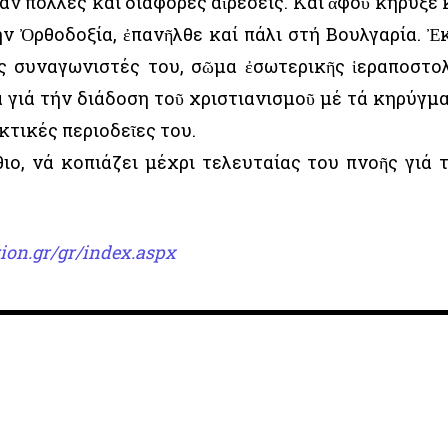
αν πολλές καί διάφορες αἱρέσεις. Καί ἀφοῦ κήρυξε 
ν Ὀρθοδοξία, ἐπανῆλθε καί πάλι στή Βουλγαρία. Ἐκ
ς συναγωνιστές του, σῶμα ἐσωτερικῆς ἱεραποστο
 γιά τήν διάδοση τοῦ χριστιανισμοῦ μέ τά κηρύγμ
κτικές περιοδεῖες του.
ιο, νά κοπιάζει μέχρι τελευταίας του πνοῆς γιά 
ion.gr/gr/index.aspx