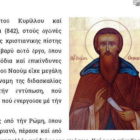
τοῦ Κυρίλλου καί
 (842), στούς ἀγῶνές
ς χριστιανικῆς πίστης
 βαρύ αὐτό ἔργο, ὅπου
όδια καί ἐπικίνδυνες
 τοῦ Ναούμ εἶχε μεγάλη
ύναμη τῆς διδασκαλίας
τήν ἐντύπωση, πού
 πού ἐνεργοῦσε μέ τήν
ς ἀπό τήν Ρώμη, ὅπου
ριανό, πέρασε καί ἀπό