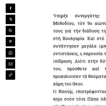
Ὑπῆρξε συνεργάτης 
Μεθοδίου, τόν 9ο αἰώνα
τους γιά τήν διάδοση τῆ
στή Βουλγαρία. Καί στό
συνάντησαν μεγάλα ἐμπ
ἀντιστάσεις, ἡ παρουσία
ἐπίδραση. Διότι στήν δ
του, πρόσθετε καί 
προκαλοῦσαν τά θαύματα
χάρη τοῦ Θεοῦ.
Ὁ Ναούμ, ἐπιστρέφοντα
πῆγε στόν τότε Πάπα Ἀδ