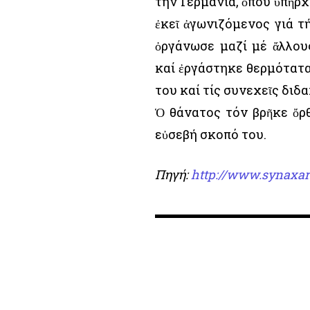
τήν Γερμανία, ὅπου ὑπῆρχ
ἐκεῖ ἀγωνιζόμενος γιά τή
ὀργάνωσε μαζί μέ ἄλλου
καί ἐργάστηκε θερμότατα
του καί τίς συνεχεῖς διδα
Ὁ θάνατος τόν βρῆκε ὄρθ
εὐσεβή σκοπό του.
Πηγή:
http://www.synaxar