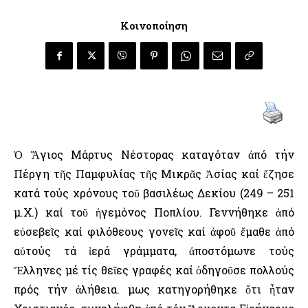
Κοινοποίηση
Ὁ Ἅγιος Μάρτυς Νέστορας καταγόταν ἀπό τήν
Πέργη τῆς Παμφυλίας τῆς Μικρᾶς Ἀσίας καί ἔζησε
κατά τούς χρόνους τοῦ βασιλέως Δεκίου (249 – 251
μ.Χ.) καί τοῦ ἡγεμόνος Ποπλίου. Γεννήθηκε ἀπό
εὐσεβεῖς καί φιλόθεους γονεῖς καί ἀφοῦ ἔμαθε ἀπό
αὐτούς τά ἱερά γράμματα, ἀποστόμωνε τούς
Ἕλληνες μέ τίς θεῖες γραφές καί ὁδηγοῦσε πολλούς
πρός τήν ἀλήθεια. Ὅμως κατηγορήθηκε ὅτι ἦταν