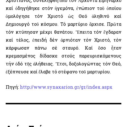
Χριστιανός, συνελήφθη ἀπό τόν Ἄρχοντα Εἰρήναρχο
καί ὁδηγήθηκε στόν ἡγεμόνα, ἐνώπιον τοῦ ὁποίου
ὁμολόγησε τόν Χριστό ὡς Θεό ἀληθινό καί
Δημιουργό τοῦ κόσμου. Τό μαρτύριο ἄρχισε. Πρῶτα
τόν κτύπησαν μέχρι θανάτου. Ἔπειτα τόν ἔγδαραν
καί τέλος, ἐπειδή δέν ἀρνιόταν τόν Χριστό, τόν
κάρφωσαν πάνω σέ σταυρό. Καί ὅσο ἦταν
κρεμασμένος δίδασκε στούς παρευρισκόμενους
τήν ὁδό τῆς ἀλήθειας. Ἔτσι, δοξολογώντας τόν Θεό,
ἐξέπνευσε καί ἔλαβε τό στέφανο τοῦ μαρτυρίου.
Πηγή:
http://www.synaxarion.gr/gr/index.aspx