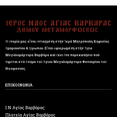
Ἡ ἐνορία μας εἶναι ἐνταγμένη στήν Ἱερά Μητρόπολη Κηφισίας
Ἁμαρουσίου & Ὠρωπου. Εἶναι ἀφιερωμένη στήν Ἅγια
Μεγαλομάρτυρα Βαρβάρα καί ἔχει ἕνα παρεκκλήσιο πού
τιμᾶται στό ὄνομα τοῦ Ἁγιου Μεγαλομάρτυρα Φανουρίου τοῦ
Νεοφανούς.
ΕΠΙΚΟΙΝΩΝΙΑ
Ι.Ν Αγίας Βαρβάρας
Πλατεία Αγίας Βαρβάρας