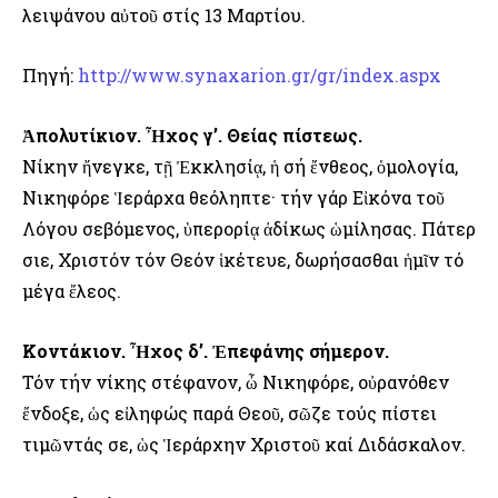
λειψάνου αὐτοῦ στίς 13 Μαρτίου.
Πηγή:
http://www.synaxarion.gr/gr/index.aspx
Ἀπολυτίκιον. Ἦχος γ’. Θείας πίστεως.
Νίκην ἤνεγκε, τῇ Ἐκκλησίᾳ, ἡ σή ἔνθεος, ὁμολογία,
Νικηφόρε Ἱεράρχα θεόληπτε· τήν γάρ Εἰκόνα τοῦ
Λόγου σεβόμενος, ὑπερορίᾳ ἀδίκως ὡμίλησας. Πάτερ
Ὅσιε, Χριστόν τόν Θεόν ἱκέτευε, δωρήσασθαι ἡμῖν τό
μέγα ἔλεος.
Κοντάκιον. Ἦχος δ’. Ἐπεφάνης σήμερον.
Τόν τήν νίκης στέφανον, ὦ Νικηφόρε, οὐρανόθεν
ἔνδοξε, ὡς εἰληφώς παρά Θεοῦ, σῶζε τούς πίστει
τιμῶντάς σε, ὡς Ἱεράρχην Χριστοῦ καί Διδάσκαλον.