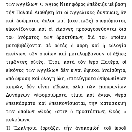
τῶν Ἀγγέλων. Ὁ Ἅγιος Νικηφόρος ἀπέδειξε μέ βάση
τήν Παλαιά Διαθήκη ὅτι οἱ Ἀγγελικές δυνάμεις, ἂν
καί ἀσώματοι, ἄυλοι καί (σχετικῶς) ἀπεριόριστοι,
εἰκονίζονται καί οἱ εἰκόνες προσαγορεύονται διά
τοῦ ὀνόματος τῶν ἀρχετύπων, διά τοῦ ὁποίου
μεταβιβάζονται σέ αὐτές ἡ χάρη καί ἡ εὐλογία
ἐκείνων, τῶν ὁποίων καί μεταλαμβάνουν οἱ ἀξίως
τιμῶντες αὐτές. Ἔτσι, κατά τόν ἱερό Πατέρα, οἱ
εἰκόνες τῶν Ἀγγέλων δέν εἶναι ἄψυχα, ἀναίσθητα,
ἀπό ἄψυχη καί ἄλογη ὕλη, ἐπιτεύγματα ἀνθρωπίνων
χειρῶν, δέν εἶναι εἴδωλα, ἀλλά τῶν ἐπουρανίων
Δυνάμεων «ἀφομοιώματα τίμια καί ἅγια», «ἱερά
ἀπεικάσματα καί ἀπεικονίσματα», τήν κατασκευή
τῶν ὁποίων «Θεός ἐστιν ὁ προστάττων, Θεός ὁ
κελεύων».
Ἡ Ἐκκλησία ἑορτάζει τήν ἀνακομιδή τοῦ ἱεροῦ