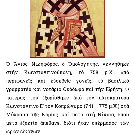
Ὁ Ἅγιος Νικηφόρος, ὁ Ὁμολογητής, γεννήθηκε
στήν Κωνσταντινούπολη, τό 758 μ.Χ., ἀπό
περιφανεῖς καί εὐσεβεῖς γονεῖς, τό βασιλικό
γραμματέα καί νοτάριο Θεόδωρο καί τήν Εἰρήνη. Ὁ
πατέρας του ἐξορίσθηκε ἀπό τόν αὐτοκράτορα
Κωνσταντίνο Ε’ τόν Κοπρώνυμο (741 – 775 μ.Χ.) στά
Μύλασσα τῆς Καρίας καί μετά στή Νίκαια, ὅπου
μετά ἑξαετία ἀπέθανε, διότι ἦταν ὑπέρμαχος τῶν
ἱερῶν εἰκόνων.