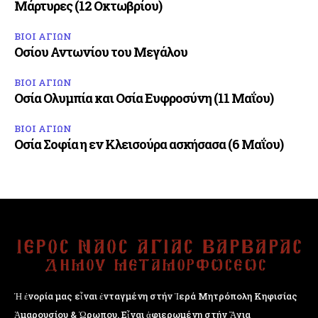
Μάρτυρες (12 Οκτωβρίου)
ΒΙΟΙ ΑΓΙΩΝ
Οσίου Αντωνίου του Μεγάλου
ΒΙΟΙ ΑΓΙΩΝ
Οσία Ολυμπία και Οσία Ευφροσύνη (11 Μαΐου)
ΒΙΟΙ ΑΓΙΩΝ
Οσία Σοφία η εν Κλεισούρα ασκήσασα (6 Μαΐου)
Ἡ ἐνορία μας εἶναι ἐνταγμένη στήν Ἱερά Μητρόπολη Κηφισίας
Ἁμαρουσίου & Ὠρωπου. Εἶναι ἀφιερωμένη στήν Ἅγια