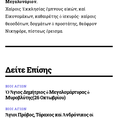
Μεγαλυνάριον.
Χαίροις Ἐκκλησίας ἔμπνους εἰκών, καί
Εἰκονομάχων, καθαιρέτης ὁ ἰσχυρός· χαίροις
θεοσδότων, δογμάτων ὁ προστάτης, θεόφρον
Νικηφόρε, πίστεως ἔρεισμα.
Δείτε Επίσης
ΒΙΟΙ ΑΓΙΩΝ
Ὁ Ἅγιος Δημήτριος ὁ Μεγαλομάρτυρας ὁ
Μυροβλύτης(26 Οκτωβρίου)
ΒΙΟΙ ΑΓΙΩΝ
Ἅγιοι Πρόβος, Τάραχος καὶ Ἀνδρόνικος οἱ