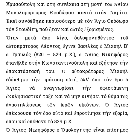
Χρυσούπολη καί στή συνέχεια στή μονή τοῦ Ἁγίου
Μεγαλομάρτυρος Θεοδώρου κοντά στόν Ἀκρίτα.
Ἐκεῖ συνδέθηκε περισσότερο μέ τόν Ἅγιο Θεόδωρο
τόν Στουδίτη, πού ἦταν καί αὐτός ἐξορισμένος.
Ὄταν μετά ἀπό λίγο, δολοφονηθέντος τοῦ
αὐτοκράτορος Λέοντος, ἔγινε βασιλέας ὁ Μιχαήλ Β’
ὁ Τραυλός (820 – 829 μ.Χ.), ὁ Ἅγιος Νικηφόρος
ἐπανῆλθε στήν Κωνσταντινούπολη καί ἐζήτησε τήν
ἀποκατάστασή του. Ὁ αὐτοκράτορας Μιχαήλ
ἐδέχθηκε τήν πρόταση αὐτή, ἀλλ’ ὑπό τόν ὅρο ὁ
Ἅγιος νά ἀναγνωρίσει τήν ὑφιστάμενη
ἐκκλησιαστική τάξη καί νά μήν κινήσει τό θέμα τῆς
ἀναστηλώσεως τῶν ἱερῶν εἰκόνων. Ὁ Ἅγιος
ἀπέκρουσε τόν ὅρο αὐτό καί ἐπροτίμησε τήν ἐξορία,
ὅπου καί ἀπέθανε τό 829 μ.Χ.
Ὁ Ἅγιος Νικηφόρος ὁ Ὁμολογητής εἶναι ἐπίσημος