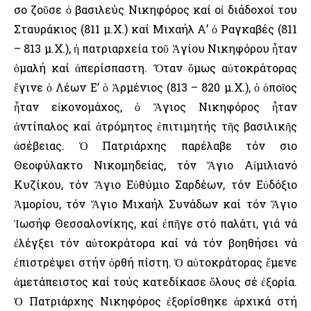
Ὅσο ζοῦσε ὁ βασιλεύς Νικηφόρος καί οἱ διάδοχοί του
Σταυράκιος (811 μ.Χ.) καί Μιχαήλ Α’ ὁ Ραγκαβές (811
– 813 μ.Χ.), ἡ πατριαρχεία τοῦ Ἁγίου Νικηφόρου ἦταν
ὁμαλή καί ἀπερίσπαστη. Ὄταν ὅμως αὐτοκράτορας
ἔγινε ὁ Λέων Ε’ ὁ Ἀρμένιος (813 – 820 μ.Χ.), ὁ ὁποῖος
ἦταν εἰκονομάχος, ὁ Ἅγιος Νικηφόρος ἦταν
ἀντίπαλος καί ἀτρόμητος ἐπιτιμητής τῆς βασιλικῆς
ἀσέβειας. Ὁ Πατριάρχης παρέλαβε τόν Ὅσιο
Θεοφύλακτο Νικομηδείας, τόν Ἅγιο Αἰμιλιανό
Κυζίκου, τόν Ἅγιο Εὐθύμιο Σαρδέων, τόν Εὐδόξιο
Ἀμορίου, τόν Ἅγιο Μιχαήλ Συνάδων καί τόν Ἅγιο
Ἰωσήφ Θεσσαλονίκης, καί ἐπῆγε στό παλάτι, γιά νά
ἐλέγξει τόν αὐτοκράτορα καί νά τόν βοηθήσει νά
ἐπιστρέψει στήν ὀρθή πίστη. Ὁ αὐτοκράτορας ἔμενε
ἀμετάπειστος καί τούς κατεδίκασε ὄλους σέ ἐξορία.
Ὁ Πατριάρχης Νικηφόρος ἐξορίσθηκε ἀρχικά στή