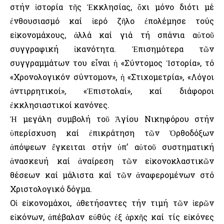
στήν ἱστορία τῆς Ἐκκλησίας, ὄχι μόνο διότι μέ
ἐνθουσιασμό καί ἱερό ζῆλο ἐπολέμησε τούς
εἰκονομάχους, ἀλλά καί γιά τή σπάνια αὐτοῦ
συγγραφική ἱκανότητα. Ἐπισημότερα τῶν
συγγραμμάτων του εἶναι ἡ «Σύντομος Ἱστορία», τό
«Χρονολογικόν σύντομον», ἡ «Στιχομετρία», «Λόγοι
ἀντιρρητικοί», «Ἐπιστολαί», καί διάφοροι
ἐκκλησιαστικοί κανόνες.
Ἡ μεγάλη συμβολή τοῦ Ἁγίου Νικηφόρου στήν
ὑπερίσχυση καί ἐπικράτηση τῶν Ὀρθοδόξων
ἀπόψεων ἔγκειται στήν ὑπ’ αὐτοῦ συστηματική
ἀνασκευή καί ἀναίρεση τῶν εἰκονοκλαστικῶν
θέσεων καί μάλιστα καί τῶν ἀναφερομένων στό
Χριστολογικό δόγμα.
Οἱ εἰκονομάχοι, ἀθετήσαντες τήν τιμή τῶν ἱερῶν
εἰκόνων, ἀπέβαλαν εὐθύς ἐξ ἀρχῆς καί τίς εἰκόνες