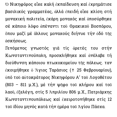
Ὁ Νικηφόρος εἶχε καλή ἐκπαίδευση καί ἐχρημάτισε
βασιλικός γραμματέας, ἀλλά ἐπειδή εἶχε κλίση στή
μοναχική πολιτεία, ἐκάρη μοναχός καί ἀποσύρθηκε
σέ κάποιο λόφο ἀπέναντι τοῦ Θρακικοῦ Βοσπόρου,
ὅπου μαζί μέ ἄλλους μοναχούς διήνυε τήν ὁδό τῆς
ἀσκήσεως.
Γενόμενος γνωστός γιά τίς ἀρετές του στήν
Κωνσταντινούπολη, προσκλήθηκε καί ἀνέλαβε τή
διεύθυνση κάποιου πτωχοκομείου τῆς πόλεως. Ὅταν
ἐκοιμήθηκε ὁ Ἅγιος Ταράσιος († 25 Φεβρουαρίου),
ὑπό τοῦ αὐτοκράτορος Νικηφόρου Α’ τοῦ Λογοθέτου
(803 – 811 μ.Χ.), μέ τήν ψῆφο τοῦ κλήρου καί τοῦ
λαοῦ, ἐξελέγη, στίς 5 Ἀπριλίου 806 μ.Χ., Πατριάρχης
Κωνσταντινουπόλεως καί ἐχειροτονήθηκε στίς 12
τοῦ ἰδίου μηνός κατά τήν ἡμέρα τοῦ Ἁγίου Πάσχα.