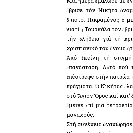
Μία ἡμέρα ἐμάλωσε μέ ἕν
ἔβρισε τόν Νικήτα ὀνο
ἄπιστο. Πικραμένος ὁ μ
γιατί ἡ Τουρκάλα τόν ἔβρι
τήν ἀλήθεια γιά τή χρ
χριστιανικό του ὄνομα ἦ
Ἀπό ἐκείνη τή στιγμή
ἐπανάσταση. Αὐτό πού 
ἐπέστρεφε στήν πατρώα πί
πράγματα. Ὁ Νικήτας ἔλα
στό Ἅγιον Ὄρος καί κατ’
ἔμεινε ἐπί μία τετραετ
μοναχούς.
Στή συνέχεια ἀναχώρησε 