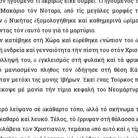
όν ἡγούμενο τί ἀκριβῶς εἶχε συμβεῖ. Ὁ ἡγούμενος 
 Μακάριο τόν Νοταρᾶ, ἀπό τίς μεγάλες μορφές 
όν ὁ Νικήτας ἐξομολογήθηκε καί καθημερινά ὡρίμ
τας τόν ἑαυτό του γιά τό μαρτύριο.
αν κατέβηκε στή Χώρα καί εὑρέθηκε ἐνώπιον τοῦ ἀ
 ἀνδρεία καί γενναιότητα τήν πίστη του στόν Χρισ
λληψή του, ὁ ἐγκλεισμός στή φυλακή καί τά φρι
 τό μανιασμένο πλῆθος τόν ὁδήγησε στή θέση Κ
ἦταν μετόχι τῆς μονῆς Ἰβήρων. Ἐκεῖ ἕνας Τοῦρκος 
έκοψε μέ μανία τήν τίμια κεφαλή τοῦ Νεομάρτυ
ἱερό λείψανο σέ ἀκάθαρτο τόπο, ἀλλά τό σκήνωμα 
αθαρό καί λευκό. Τέλος, τό ἔρριψαν στή θάλασσα 
λάβεια τῶν Χριστιανῶν, τεμάχια ἀπό αὐτό καί ἡ τί