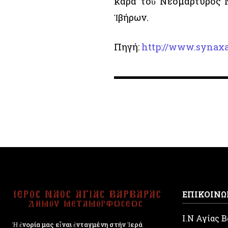
κάρα τοῦ Νεομάρτυρος Ν
Ἰβήρων.
Πηγή:
http://www.synaxa
ΕΠΙΚΟΙΝΩ
Ι.Ν Αγίας 
Ἡ ἐνορία μας εἶναι ἐνταγμένη στήν Ἱερά