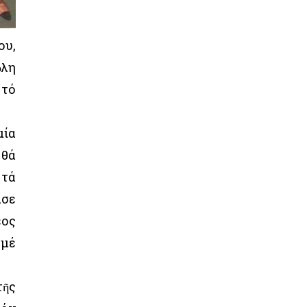
ου,
ὅλη
 τό
μία
 θά
 τά
ασε
έος
 μέ
τῆς