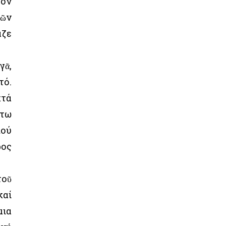
τόν
τῶν
αζε
γᾶ,
τό.
κτά
άτω
πού
ρος
τοῦ
καί
μια