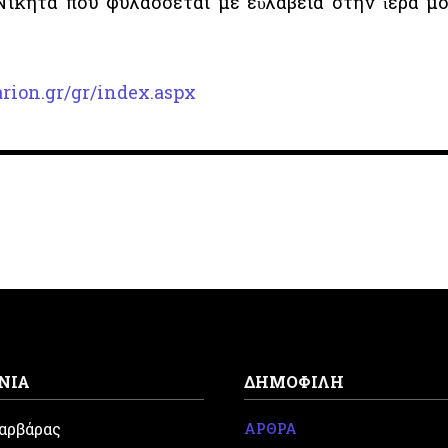
ικήτα πού φυλάσσεται μέ εὐλάβεια στήν ἱερά μ
rion.gr/gr/index.aspx
ΝΙΑ
ΔΗΜΟΦΙΛΗ
Βαρβάρας
ΑΡΘΡΑ