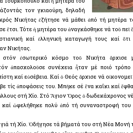
α Τουρκόπουλο καί ἡ μητέρα του
μάζοντάς τον γκιαούρη, δηλαδή
ικρός Νικήτας ἐζήτησε νά μάθει ἀπό τή μητέρα τ
σε ἔτσι. Τότε ἡ μητέρα του ἀναγκάσθηκε νά τοῦ πεῖ 
ιστιανική καί ἑλληνική καταγωγή τους καί ὅτι
ταν Νικήτας.
 στόν ἐσωτερικό κόσμο τοῦ Νικήτα ἄρχισε 
τόν ἀπασχολοῦσε συνέχεια ἦταν μέ ποιό τρόπο
στη καί εὐσέβεια. Καί ὁ Θεός ἄρχισε νά οἰκονομεῖ
βε τίς ἀποφάσεις του. Μπῆκε σέ ἕνα καΐκι καί ἔφθ
 ἄλλους στή Χίο. Στό Ἅγιον Ὄρος ὁ δωδεκάχρονος ν
ία καί ὠφελήθηκε πολύ ἀπό τή συναναστροφή του
γιά τή Χίο. Ὁδήγησε τά βήματά του στή Νέα Μονή 