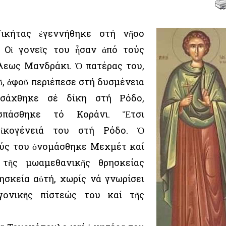
ικήτας ἐγεννήθηκε στή νῆσο
. Οἱ γονεῖς του ἦσαν ἀπό τούς
λεως Μανδράκι. Ὁ πατέρας του,
, ἀφοῦ περιέπεσε στή δυσμένεια
σάχθηκε σέ δίκη στή Ρόδο,
ἀσπάσθηκε τό Κοράνι. Ἔτσι
ἰκογένειά του στή Ρόδο. Ὁ
ούς του ὀνομάσθηκε Μεχμέτ καί
τῆς μωαμεθανικῆς θρησκείας
ησκεία αὐτή, χωρίς νά γνωρίσει
γονικῆς πίστεώς του καί τῆς