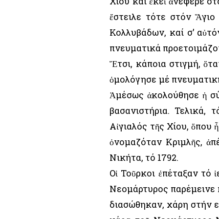
Χίου καί ἐκεῖ ἀνέφερε στ
ἔστειλε τότε στόν Ἅγιο
Κολλυβάδων, καί σ’ αὐτ
πνευματικά προετοιμάζον
Ἔτσι, κάποια στιγμή, ὅτ
ὁμολόγησε μέ πνευματική
Ἀμέσως ἀκολούθησε ἡ σύ
βασανιστήρια. Τελικά,
Αἰγιαλός τῆς Χίου, ὅπου 
ὀνομαζόταν Κριμλῆς, ἀπ
Νικήτα, τό 1792.
Οἱ Τοῦρκοι ἐπέταξαν τό 
Νεομάρτυρος παρέμεινε κ
διασώθηκαν, χάρη στήν εὐ