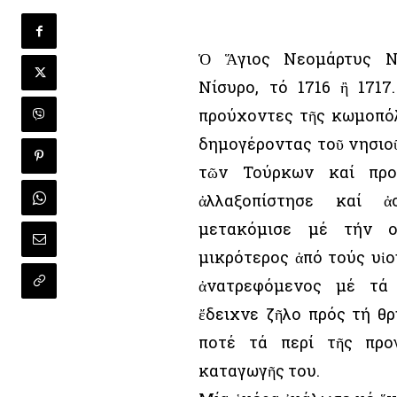
Ὁ Ἅγιος Νεομάρτυς Ν
Νίσυρο, τό 1716 ἢ 1717
προύχοντες τῆς κωμοπό
δημογέροντας τοῦ νησιοῦ
τῶν Τούρκων καί προ
ἀλλαξοπίστησε καί 
μετακόμισε μέ τήν ο
μικρότερος ἀπό τούς υἱ
ἀνατρεφόμενος μέ τά 
ἔδειχνε ζῆλο πρός τή θρ
ποτέ τά περί τῆς προ
καταγωγῆς του.