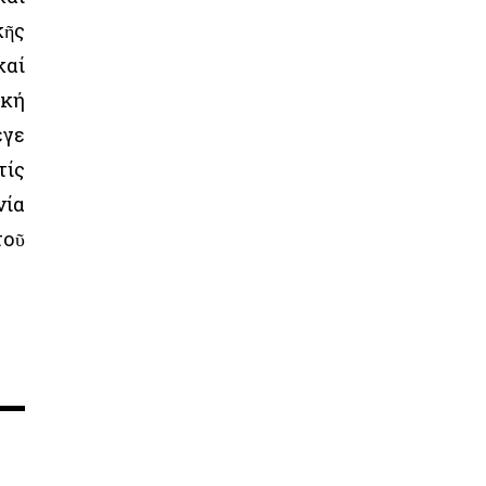
κῆς
καί
ική
εγε
τίς
νία
τοῦ