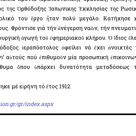
ς τῆς Ὀρθόδοξης Ἰαπωνικῆς Ἐκκλησίας τῆς Ρωσι
τολικό του ἔργο ἦταν πολύ μεγάλο. Κατήχησε 
ους. Φρόντισε γιά τήν ἀνέγερση ναῶν, τήν πνευματ
ουργική ἀγωγή τοῦ ἐφημεριακοῦ κλήρου. Ὁ ἴδιος ἔλ
όδοξος ἱεραπόστολος ὀφείλει νά ἔχει ἀνοιχτές 
 γι’ αὐτούς πού ἐπιθυμοῦν μία προσωπική ἐπικοινω
όθυμα ὅπου ὑπάρχει δυνατότητα μεταδόσεως 
κε μέ εἰρήνη τό ἔτος 1912.
ion.gr/gr/index.aspx