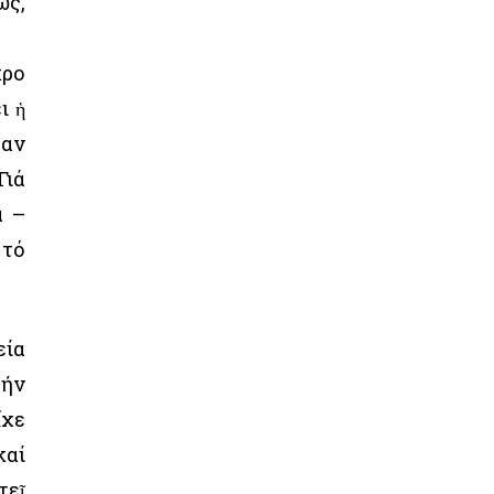
ως,
κρο
ι ἡ
ταν
Γιά
ά –
 τό
εία
τήν
ἶχε
καί
τεῖ