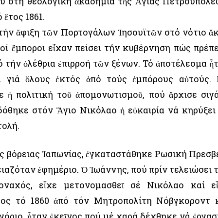
ου στή θεολογική ἀκαδημία τῆς Ἁγίας Πετρουπόλε
 ἔτος 1861.
 τήν ἄφιξη τῶν Πορτογάλων Ἰησουϊτῶν στό νότιο ἄ
δοί ἔμποροι εἶχαν πείσει τήν κυβέρνηση πώς πρέπε
 τήν ὀλέθρια ἐπιρροή τῶν ξένων. Τό ἀποτέλεσμα ἦ
α γιά ὅλους ἐκτός ἀπό τούς ἐμπόρους αὐτούς. 
ε ἡ πολιτική τοῦ ἀπομονωτισμοῦ, πού ἄρχισε σιγ
δόθηκε στόν Ἅγιο Νικόλαο ἡ εὐκαιρία νά κηρύξει
τολή.
ῆς βόρειας Ἰαπωνίας, ἐγκαταστάθηκε Ρωσική Πρεσβ
ιαζόταν ἐφημέριο. Ὁ Ἰωάννης, πού πρίν τελειώσει 
οναχός, εἶχε μετονομασθεῖ σέ Νικόλαο καί ε
ρος τό 1860 ἀπό τόν Μητροπολίτη Νόβγκοροντ 
όριο, ἦταν ἐκεῖνος πού μέ χαρά δέχθηκε νά ἐργασ