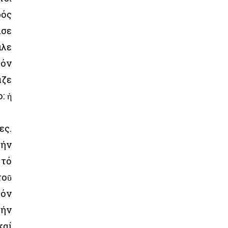
ρός
ασε
ιλε
τόν
αζε
: ἡ
ες.
τήν
 τό
τοῦ
τόν
τήν
καί