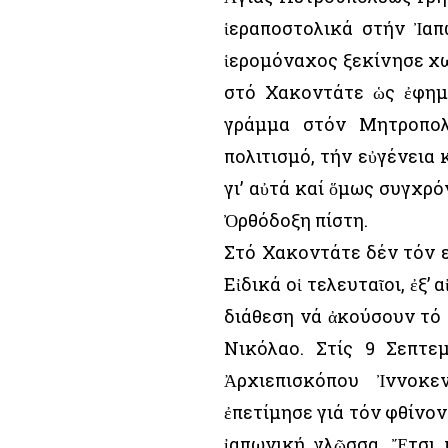
ἱεραποστολικά στήν Ἰαπω
ἱερομόναχος ξεκίνησε χω
στό Χακοντάτε ὡς ἐφημέ
γράμμα στόν Μητροπολ
πολιτισμό, τήν εὐγένεια
γι’ αὐτά καί ὅμως συγχρό
Ὀρθόδοξη πίστη.
Στό Χακοντάτε δέν τόν ε
Εἰδικά οἱ τελευταῖοι, ἐξ’
διάθεση νά ἀκούσουν τό
Νικόλαο. Στίς 9 Σεπτε
Ἀρχιεπισκόπου Ἰννοκε
ἐπετίμησε γιά τόν φθίνο
ἰαπωνική γλῶσσα. Ἔτσι 