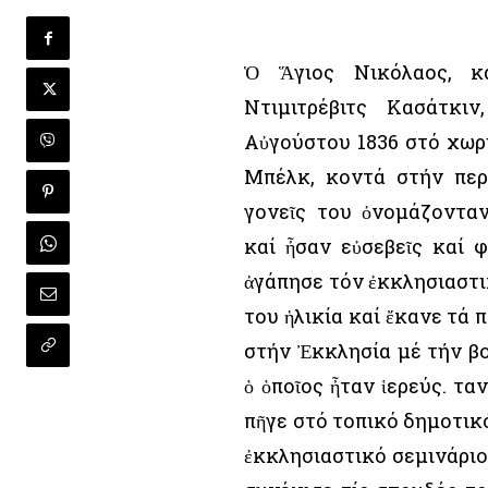
Ὁ Ἅγιος Νικόλαος, κ
Ντιμιτρέβιτς Κασάτκι
Αὐγούστου 1836 στό χωρ
Μπέλκ, κοντά στήν περ
γονεῖς του ὀνομάζοντα
καί ἦσαν εὐσεβεῖς καί φ
ἀγάπησε τόν ἐκκλησιαστι
του ἡλικία καί ἔκανε τά
στήν Ἐκκλησία μέ τήν βο
ὁ ὁποῖος ἦταν ἱερεύς. Ὅτ
πῆγε στό τοπικό δημοτικ
ἐκκλησιαστικό σεμινάριο