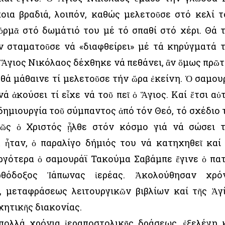
οια βραδιά, λοιπόν, καθώς μελετοῦσε στό κελί τ
ὁρμᾶ στό δωμάτιό του μέ τό σπαθί στό χέρι. Θά 
έν σταματοῦσε νά «διαφθείρει» μέ τά κηρύγματά 
 Ἅγιος Νικόλαος δέχθηκε νά πεθάνει, ἂν ὅμως πρῶτ
θά μάθαινε τί μελετοῦσε τήν ὥρα ἐκείνη. Ὁ σαμου
νά ἀκούσει τί εἶχε νά τοῦ πεῖ ὁ Ἅγιος. Καί ἔτσι αὐ
 δημιουργία τοῦ σύμπαντος ἀπό τόν Θεό, τό σχέδιο 
πῶς ὁ Χριστός ᾖλθε στόν κόσμο γιά νά σώσει 
 ἦταν, ὁ παραλίγο δήμιός του νά κατηχηθεῖ καί
ἀργότερα ὁ σαμουράϊ Τακούμα Σαβάμπε ἔγινε ὁ πα
θόδοξος Ἰάπωνας ἱερέας. Ἀκολούθησαν χρό
, μεταφράσεως λειτουργικῶν βιβλίων καί τῆς Ἁγ
χητικῆς διακονίας.
 πολλά χρόνια ἱεραποστολικῆς δράσεως, ἐξελέγη 