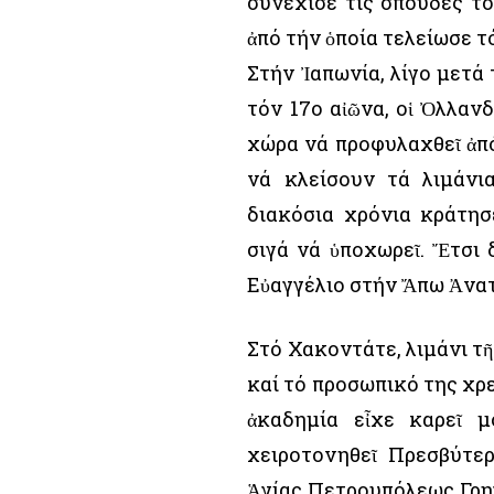
συνέχισε τίς σπουδές τ
ἀπό τήν ὁποία τελείωσε τό
Στήν Ἰαπωνία, λίγο μετά
τόν 17ο αἰῶνα, οἱ Ὀλλαν
χώρα νά προφυλαχθεῖ ἀπό
νά κλείσουν τά λιμάνι
διακόσια χρόνια κράτησ
σιγά νά ὑποχωρεῖ. Ἔτσι 
Εὐαγγέλιο στήν Ἄπω Ἀνα
Στό Χακοντάτε, λιμάνι τ
καί τό προσωπικό της χρε
ἀκαδημία εἶχε καρεῖ μ
χειροτονηθεῖ Πρεσβύτε
Ἁγίας Πετρουπόλεως Γρηγ