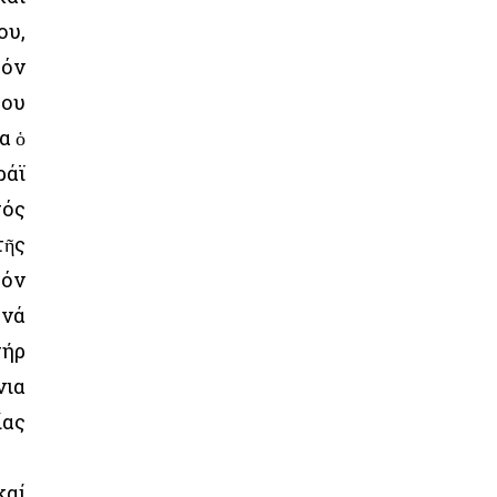
ου,
τόν
του
α ὁ
ράϊ
τός
τῆς
τόν
 νά
τήρ
νια
ίας
καί