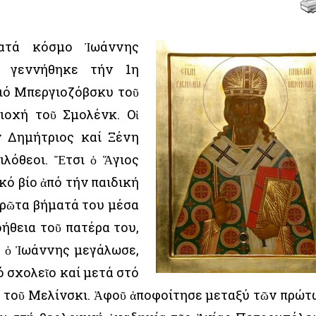
ατά κόσμο Ἰωάννης
ν, γεννήθηκε τήν 1η
ιό Μπεργιοζόβσκυ τοῦ
ιοχή τοῦ Σμολένκ. Οἱ
ν Δημήτριος καί Ξένη
ιλόθεοι. Ἔτσι ὁ Ἅγιος
κό βίο ἀπό τήν παιδική
 πρῶτα βήματά του μέσα
ήθεια τοῦ πατέρα του,
αν ὁ Ἰωάννης μεγάλωσε,
ό σχολεῖο καί μετά στό
 τοῦ Μελίνσκι. Ἀφοῦ ἀποφοίτησε μεταξύ τῶν πρώτ