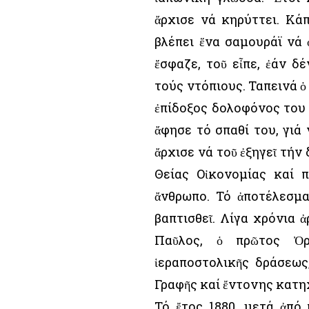
ἄρχισε νά κηρύττει. Κάπ
βλέπει ἕνα σαμουράϊ νά 
ἔσφαζε, τοῦ εἶπε, ἐάν δ
τούς ντόπιους. Ταπεινά ὁ
ἐπίδοξος δολοφόνος του 
ἄφησε τό σπαθί του, γιά 
ἄρχισε νά τοῦ ἐξηγεῖ τήν
Θείας Οἰκονομίας καί 
ἄνθρωπο. Τό ἀποτέλεσμα
βαπτισθεῖ. Λίγα χρόνια 
Παῦλος, ὁ πρῶτος Ὀρ
ἱεραποστολικῆς δράσεως
Γραφῆς καί ἔντονης κατη
Τό ἔτος 1880, μετά ἀπό