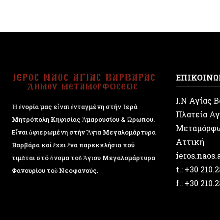
ΕΠΙΚΟΙΝΩ
Ι.Ν Αγίας 
Ἡ ἐνορία μας εἶναι ἐνταγμένη στήν Ἱερά
Πλατεία Αγ
Μητρόπολη Κηφισίας Ἁμαρουσίου & Ὠρωπου.
Μεταμόρφ
Εἶναι ἀφιερωμένη στήν Ἅγια Μεγαλομάρτυρα
Αττική
Βαρβάρα καί ἔχει ἕνα παρεκκλήσιο πού
ieros.naos
τιμᾶται στό ὄνομα τοῦ Ἁγιου Μεγαλομάρτυρα
t.: +30 210.
Φανουρίου τοῦ Νεοφανούς.
f.: +30 210.