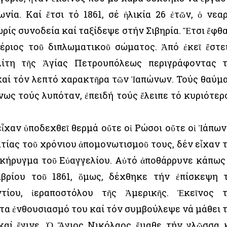
νία. Καί ἔτσι τό 1861, σέ ἡλικία 26 ἐτῶν, ὁ νεα
ρίς συνοδεία καί ταξίδεψε στήν Σιβηρία. Ἔτσι ἔφθ
ριος τοῦ διπλωματικοῦ σώματος. Ἀπό ἐκεῖ ἔστε
ίτη τῆς Ἁγίας Πετρουπόλεως περιγράφοντας 
 καί τόν λεπτό χαρακτῆρα τῶν Ἰαπώνων. Τούς θαύμ
νως τούς λυπόταν, ἐπειδή τούς ἔλειπε τό κυριότερο
ἶχαν ὑποδεχθεῖ θερμά οὔτε οἱ Ρώσοι οὔτε οἱ Ἰάπων
 αἰτίας τοῦ χρόνιου ἀπομονωτισμοῦ τους, δέν εἶχαν 
 κήρυγμα τοῦ Εὐαγγελίου. Αὐτό ἀποθάρρυνε κάπως
μβρίου τοῦ 1861, ὅμως, δέχθηκε τήν ἐπίσκεψη 
ντίου, ἱεραποστόλου τῆς Ἀμερικῆς. Ἐκεῖνος 
ντα ἐνθουσιασμό του καί τόν συμβούλεψε νά μάθει 
καί ἔγινε. Ὁ Ἅγιος Νικόλαος ἔμαθε τήν γλῶσσα 