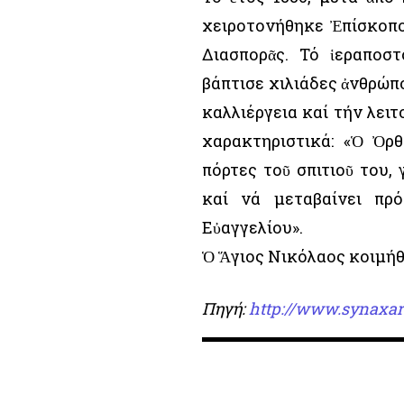
χειροτονήθηκε Ἐπίσκοπο
Διασπορᾶς. Τό ἱεραποσ
βάπτισε χιλιάδες ἀνθρώπ
καλλιέργεια καί τήν λειτ
χαρακτηριστικά: «Ὁ Ὀρθ
πόρτες τοῦ σπιτιοῦ του,
καί νά μεταβαίνει πρ
Εὐαγγελίου».
Ὁ Ἅγιος Νικόλαος κοιμήθη
Πηγή:
http://www.synaxar