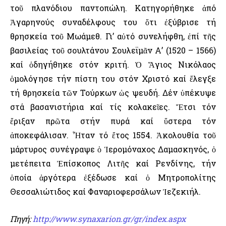
τοῦ πλανόδιου παντοπώλη. Κατηγορήθηκε ἀπό
Ἀγαρηνούς συναδέλφους του ὅτι ἐξύβρισε τή
θρησκεία τοῦ Μωάμεθ. Γι’ αὐτό συνελήφθη, ἐπί τῆς
βασιλείας τοῦ σουλτάνου Σουλεϊμᾶν Α’ (1520 – 1566)
καί ὁδηγήθηκε στόν κριτή. Ὁ Ἅγιος Νικόλαος
ὁμολόγησε τήν πίστη του στόν Χριστό καί ἔλεγξε
τή θρησκεία τῶν Τούρκων ὡς ψευδή. Δέν ὑπέκυψε
στά βασανιστήρια καί τίς κολακεῖες. Ἔτσι τόν
ἔριξαν πρῶτα στήν πυρά καί ὕστερα τόν
ἀποκεφάλισαν. Ἦταν τό ἔτος 1554. Ἀκολουθία τοῦ
μάρτυρος συνέγραψε ὁ Ἱερομόναχος Δαμασκηνός, ὁ
μετέπειτα Ἐπίσκοπος Λιτῆς καί Ρενδίνης, τήν
ὁποία ἀργότερα ἐξέδωσε καί ὁ Μητροπολίτης
Θεσσαλιώτιδος καί Φαναριοφερσάλων Ἰεζεκιήλ.
Πηγή:
http://www.synaxarion.gr/gr/index.aspx