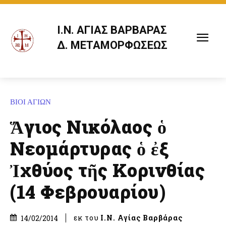
Ι.Ν. ΑΓΙΑΣ ΒΑΡΒΑΡΑΣ
Δ. ΜΕΤΑΜΟΡΦΩΣΕΩΣ
ΒΙΟΙ ΑΓΙΩΝ
Ἅγιος Νικόλαος ὁ
Νεομάρτυρας ὁ ἐξ
Ἰχθύος τῆς Κορινθίας
(14 Φεβρουαρίου)
εκ του
Ι.Ν. Αγίας Βαρβάρας
14/02/2014