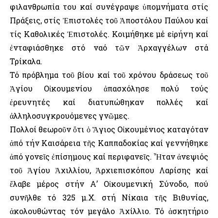
φιλανθρωπία του καί συνέγραψε ὑπομνήματα στίς
Πράξεις, στίς Ἐπιστολές τοῦ Ἀποστόλου Παύλου καί
τίς Καθολικές Ἐπιστολές. Κοιμήθηκε μέ εἰρήνη καί
ἐνταφιάσθηκε στό ναό τῶν Ἀρχαγγέλων στά
Τρίκαλα.
Τό πρόβλημα τοῦ βίου καί τοῦ χρόνου δράσεως τοῦ
Ἁγίου Οἰκουμενίου ἀπασχόλησε πολύ τούς
ἐρευνητές καί διατυπώθηκαν πολλές καί
ἀλληλοσυγκρουόμενες γνῶμες.
Πολλοί θεωροῦν ὅτι ὁ Ἅγιος Οἰκουμένιος καταγόταν
ἀπό τήν Καισάρεια τῆς Καππαδοκίας καί γεννήθηκε
ἀπό γονεῖς ἐπίσημους καί περιφανεῖς. Ἦταν ἀνεψιός
τοῦ Ἁγίου Ἀχιλλίου, Ἀρχιεπισκόπου Λαρίσης καί
ἔλαβε μέρος στήν Α’ Οἰκουμενική Σύνοδο, πού
συνῆλθε τό 325 μ.Χ. στή Νίκαια τῆς Βιθυνίας,
ἀκολουθώντας τόν μεγάλο Ἀχίλλιο. Τό ἀσκητήριο