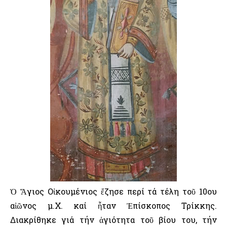
Ὁ Ἅγιος Οἰκουμένιος ἔζησε περί τά τέλη τοῦ 10ου
αἰῶνος μ.Χ. καί ἦταν Ἐπίσκοπος Τρίκκης.
Διακρίθηκε γιά τήν ἁγιότητα τοῦ βίου του, τήν