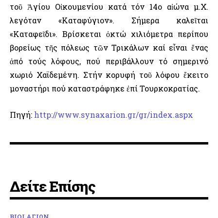
τοῦ Ἁγίου Οἰκουμενίου κατά τόν 14ο αἰώνα μ.Χ.
λεγόταν «Καταφύγιον». Σήμερα καλεῖται
«Καταφεῖδι». Βρίσκεται ὀκτώ χιλιόμετρα περίπου
βορείως τῆς πόλεως τῶν Τρικάλων καί εἶναι ἕνας
ἀπό τούς λόφους, πού περιβάλλουν τό σημερινό
χωριό Χαϊδεμένη. Στήν κορυφή τοῦ λόφου ἔκειτο
μοναστήρι πού καταστράφηκε ἐπί Τουρκοκρατίας.
Πηγή:
http://www.synaxarion.gr/gr/index.aspx
Δείτε Επίσης
ΒΙΟΙ ΑΓΙΩΝ