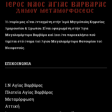
Ἡ ἐνορία μας εἶναι ἐνταγμένη στήν Ἱερά Μητρόπολη Κηφισίας
Ἁμαρουσίου & Ὠρωπου. Εἶναι ἀφιερωμένη στήν Ἅγια
Μεγαλομάρτυρα Βαρβάρα καί ἔχει ἕνα παρεκκλήσιο πού
τιμᾶται στό ὄνομα τοῦ Ἁγιου Μεγαλομάρτυρα Φανουρίου τοῦ
Νεοφανούς.
ΕΠΙΚΟΙΝΩΝΙΑ
Ι.Ν Αγίας Βαρβάρας
Πλατεία Αγίας Βαρβάρας
Μεταμόρφωση
Αττική