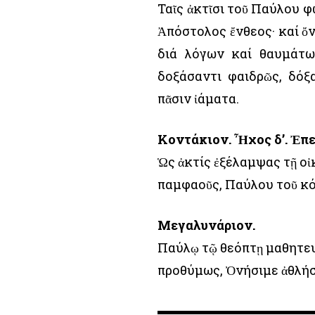
Ταῖς ἀκτῖσι τοῦ Παύλου φ
Ἀπόστολος ἔνθεος· καί ὄ
διά λόγων καί θαυμάτων
δοξάσαντι φαιδρῶς, δόξ
πᾶσιν ἰάματα.
Κοντάκιον. Ἦχος δ’. Ἐπ
Ὡς ἀκτίς ἐξέλαμψας τῇ οἰ
παμφαοῦς, Παύλου τοῦ κό
Μεγαλυνάριον.
Παύλῳ τῷ θεόπτῃ μαθητευ
προθύμως, Ὀνήσιμε ἀθλήσα