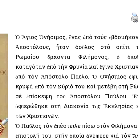
Ὁ Ἅγιος Ὀνήσιμος, ἕνας ἀπό τούς ἑβδομήκο
Ἀποστόλους, ἦταν δοῦλος στό σπίτι 
Ρωμαίου ἄρχοντα Φιλήμονος, ὁ ὁποῖ
καταγόταν ἀπό τήν Φρυγία καί ἔγινε Χριστια
ἀπό τόν Ἀπόστολο Παῦλο. Ὁ Ὀνήσιμος ἔφ
κρυφά ἀπό τόν κύριό του καί μετέβη στή Ρ
σέ ἐπίσκεψη τοῦ Ἀποστόλου Παύλου. Ἔ
ἀφιερώθηκε στή Διακονία τῆς Ἐκκλησίας 
τῶν Χριστιανῶν.
Ὁ Παῦλος τόν ἀπέστειλε πίσω στόν Φιλήμονα
ἐπιστολή του, στήν ὁποία ἀνέφερε γιά τόν Ἅ