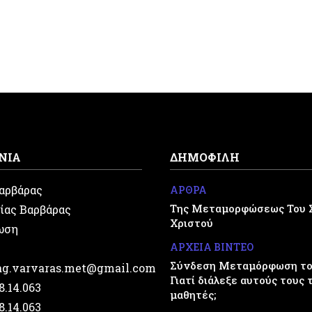
ΝΙΑ
ΔΗΜΟΦΙΛΗ
Βαρβάρας
ΑΡΘΡΑ
Της Μεταμορφώσεως Του 
ίας Βαρβάρας
Χριστού
ωση
ΑΡΧΕΙΑ ΒΙΝΤΕΟ
Σύνδεση Μεταμόρφωση του
.ag.varvaras.met@gmail.com
Γιατί διάλεξε αυτούς τους 
28.14.063
μαθητές;
28.14.063