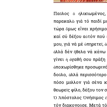
Παῦλος ὁ ἡλικιωμένος
παρακαλῶ γιά τό παιδί μ
τώρα ὅμως εἶναι χρήσιμο
καί σύ δέξου αὐτόν πού 
μου, γιά νά μέ ὑπηρετεῖ, 
ἀλλά δέν ἤθελα νά κάνω 
γίνει ἡ ἀγαθή σου πράξη
ἀποχωρίσθηκε προσωρινά ἀ
δοῦλο, ἀλλά περισσότερο
πόσο μᾶλλον γιά σένα κ
θεωρεῖς φίλο, δέξου τον 
Ὁ Ἀπόστολος Ὀνήσιμος 
τόν διακονοῦσε. Μετά τ