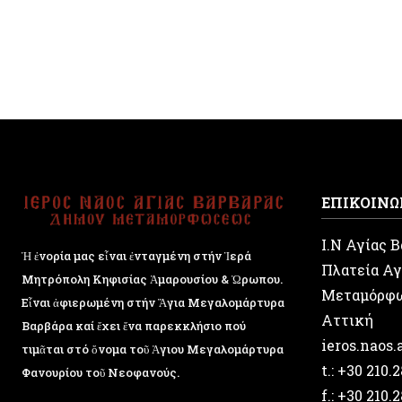
ΕΠΙΚΟΙΝΩ
Ι.Ν Αγίας 
Ἡ ἐνορία μας εἶναι ἐνταγμένη στήν Ἱερά
Πλατεία Αγ
Μητρόπολη Κηφισίας Ἁμαρουσίου & Ὠρωπου.
Μεταμόρφ
Εἶναι ἀφιερωμένη στήν Ἅγια Μεγαλομάρτυρα
Αττική
Βαρβάρα καί ἔχει ἕνα παρεκκλήσιο πού
ieros.naos
τιμᾶται στό ὄνομα τοῦ Ἁγιου Μεγαλομάρτυρα
t.: +30 210.
Φανουρίου τοῦ Νεοφανούς.
f.: +30 210.