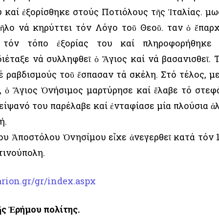
καί ἐξορίσθηκε στούς Ποτιόλους τῆς Ἰταλίας. Ὅμω
ῆλο νά κηρύττει τόν Λόγο τοῦ Θεοῦ. Ὅταν ὁ ἔπαρ
ε τόν τόπο ἐξορίας του καί πληροφορήθηκε
διέταξε νά συλληφθεῖ ὁ Ἅγιος καί νά βασανισθεῖ. 
 ραβδισμούς τοῦ ἔσπασαν τά σκέλη. Στό τέλος, μ
, ὁ Ἅγιος Ὀνήσιμος μαρτύρησε καί ἔλαβε τό στεφ
λείψανό του παρέλαβε καί ἐνταφίασε μία πλούσια ἀ
ή.
ου Ἀποστόλου Ὀνησίμου εἶχε ἀνεγερθεῖ κατά τόν 
τινούπολη.
rion.gr/gr/index.aspx
ῆς Ἐρήμου πολίτης.