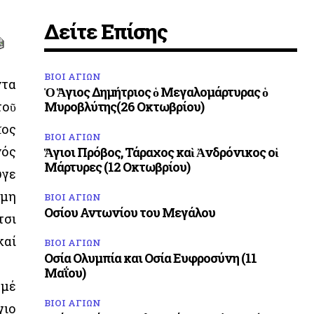
Δείτε Επίσης
ΒΙΟΙ ΑΓΙΩΝ
ντα
Ὁ Ἅγιος Δημήτριος ὁ Μεγαλομάρτυρας ὁ
τοῦ
Μυροβλύτης(26 Οκτωβρίου)
ος
ΒΙΟΙ ΑΓΙΩΝ
νός
Ἅγιοι Πρόβος, Τάραχος καὶ Ἀνδρόνικος οἱ
Μάρτυρες (12 Οκτωβρίου)
υγε
ώμη
ΒΙΟΙ ΑΓΙΩΝ
Οσίου Αντωνίου του Μεγάλου
τσι
καί
ΒΙΟΙ ΑΓΙΩΝ
Οσία Ολυμπία και Οσία Ευφροσύνη (11
Μαΐου)
 μέ
ΒΙΟΙ ΑΓΙΩΝ
γιο