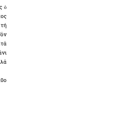
ς ὁ
χος
 τή
Τόν
ετά
άνι
λλά
10ο