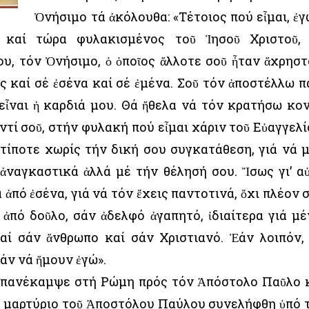
Ὀνήσιμο τά ἀκόλουθα: «Τέτοιος πού εἶμαι, ἐγ
, καί τώρα φυλακισμένος τοῦ Ἰησοῦ Χριστοῦ,
ου, τόν Ὀνήσιμο, ὁ ὁποῖος ἄλλοτε σοῦ ἦταν ἄχρηστ
ς καί σέ ἐσένα καί σέ ἐμένα. Σοῦ τόν ἀποστέλλω π
εἶναι ἡ καρδιά μου. Θά ἤθελα νά τόν κρατήσω κο
ἀντί σοῦ, στήν φυλακή πού εἶμαι χάριν τοῦ Εὐαγγελί
τίποτε χωρίς τήν δική σου συγκατάθεση, γιά νά 
 ἀναγκαστικά ἀλλά μέ τήν θέλησή σου. Ἴσως γι’ α
πό ἐσένα, γιά νά τόν ἔχεις παντοτινά, ὄχι πλέον 
 ἀπό δοῦλο, σάν ἀδελφό ἀγαπητό, ἰδιαίτερα γιά μέ
αί σάν ἄνθρωπο καί σάν Χριστιανό. Ἐάν λοιπόν,
σάν νά ἤμουν ἐγώ».
ἐπανέκαμψε στή Ρώμη πρός τόν Ἀπόστολο Παῦλο 
ό μαρτύριο τοῦ Ἀποστόλου Παύλου συνελήφθη ὑπό 