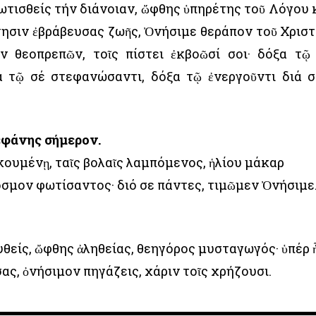
ωτισθείς τήν διάνοιαν, ὤφθης ὑπηρέτης τοῦ Λόγου 
νησιν ἐβράβευσας ζωῆς, Ὀνήσιμε θεράπον τοῦ Χριστ
 θεοπρεπῶν, τοῖς πίστει ἐκβοῶσί σοι· δόξα τῷ
α τῷ σέ στεφανώσαντι, δόξα τῷ ἐνεργοῦντι διά σ
εφάνης σήμερον.
κουμένῃ, ταῖς βολαῖς λαμπόμενος, ἡλίου μάκαρ
σμον φωτίσαντος· διό σε πάντες, τιμῶμεν Ὀνήσιμε
θείς, ὤφθης ἀληθείας, θεηγόρος μυσταγωγός· ὑπέρ 
ς, ὀνήσιμον πηγάζεις, χάριν τοῖς χρήζουσι.