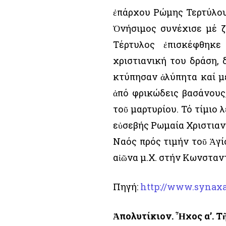
ἐπάρχου Ρώμης Τερτύλου 
Ὀνήσιμος συνέχισε μέ ζ
Τέρτυλος ἐπισκέφθηκ
χριστιανική του δράση, 
κτύπησαν ἀλύπητα καί μέ
ἀπό φρικώδεις βασάνους
τοῦ μαρτυρίου. Τό τίμιο 
εὐσεβής Ρωμαία Χριστιαν
Ναός πρός τιμήν τοῦ Ἁγί
αἰῶνα μ.Χ. στήν Κωνσταν
Πηγή:
http://www.synaxa
Ἀπολυτίκιον. Ἦχος α’. Τ