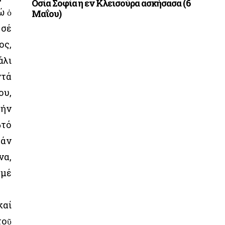
Οσία Σοφία η εν Κλεισούρα ασκήσασα (6
ώ ὁ
Μαΐου)
 σέ
ος,
άλι
ντά
ου,
μήν
ὐτό
σάν
να,
 μέ
καί
τοῦ