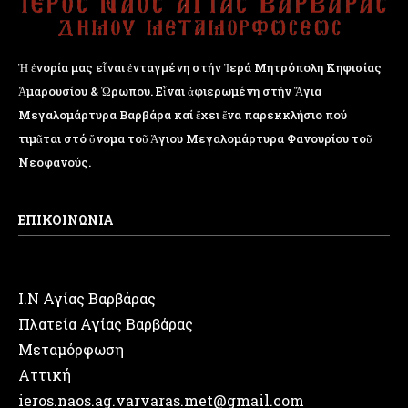
Ἡ ἐνορία μας εἶναι ἐνταγμένη στήν Ἱερά Μητρόπολη Κηφισίας
Ἁμαρουσίου & Ὠρωπου. Εἶναι ἀφιερωμένη στήν Ἅγια
Μεγαλομάρτυρα Βαρβάρα καί ἔχει ἕνα παρεκκλήσιο πού
τιμᾶται στό ὄνομα τοῦ Ἁγιου Μεγαλομάρτυρα Φανουρίου τοῦ
Νεοφανούς.
ΕΠΙΚΟΙΝΩΝΙΑ
Ι.Ν Αγίας Βαρβάρας
Πλατεία Αγίας Βαρβάρας
Μεταμόρφωση
Αττική
ieros.naos.ag.varvaras.met@gmail.com