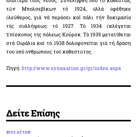
ἰδιαίτερα τούς νέους. Συνελήφθη ἀπό τό καθεστώς
τῶν Μπολσεβίκων τό 1924, ἀλλά ἀφέθηκε
ἐλεύθερος, γιά νά περάσει καί πάλι τήν δοκιμασία
τῆς συλλήψεως τό 1927. Τό 1934 ἐκλέγεται
Ἐπίσκοπος τῆς πόλεως Κούρσκ. Τό 1935 μετατίθεται
στά Οὐράλια καί τό 1938 δολοφονεῖται γιά τή δράση
του ἀπό ἀνθρώπους τοῦ καθεστῶτος.
Πηγή:
http://www.synaxarion.gr/gr/index.aspx
Δείτε Επίσης
ΒΙΟΙ ΑΓΙΩΝ