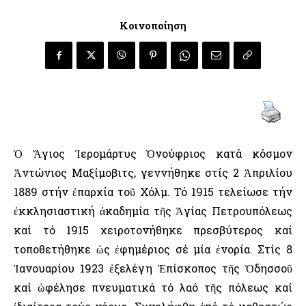
Κοινοποίηση
Ὁ Ἅγιος Ἱερομάρτυς Ὀνούφριος κατά κόσμον
Ἀντώνιος Μαξίμοβιτς, γεννήθηκε στίς 2 Ἀπριλίου
1889 στήν ἐπαρχία τοῦ Χόλμ. Τό 1915 τελείωσε τήν
ἐκκλησιαστική ἀκαδημία τῆς Ἁγίας Πετρουπόλεως
καί τό 1915 χειροτονήθηκε πρεσβύτερος καί
τοποθετήθηκε ὡς ἐφημέριος σέ μία ἐνορία. Στίς 8
Ἰανουαρίου 1923 ἐξελέγη Ἐπίσκοπος τῆς Ὀδησσοῦ
καί ὠφέλησε πνευματικά τό λαό τῆς πόλεως καί