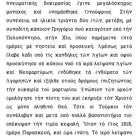
πνευματικῆς δοκιμασίας ἔγινε μεγαλόσχημος
μοναχός καί ὀνομάσθηκε Ὀνούφριος. Στήν
συνέχεια, σέ ἡλικία τριάντα δύο ἐτῶν, μετέβη, μέ
συνοδίτη κάποιον Γρηγόριο πού καταγόταν ἀπό τήν
Πελοπόννησο, στήν Χίο, ὅπου παρέμεινε ἑπτά
ἡμέρες μέ νηστεία καί προσευχή. Ἀμέσως μετά
ἔλαβε λάδι ἀπό τίς κανδῆλες τῶν Ἁγίων καί ἀφοῦ
προσκύνησε σέ κάποιο ναό τά ἱερά λείψανα Ἁγίων
καί Νεομαρτύρων, ἐνδύθηκε τά ἐνδύματα τῶν
Ἀγαρηνῶν καί ἐξῆλθε στούς δρόμους ἐπιζητώντας
τήν εὐκαιρία τοῦ μαρτυρίου. Ἐνώπιον τῶν ἀρχῶν
ὁμολόγησε τήν πίστη του καί ἐκήρυξε τόν Χριστό
ὡς μόνο ἀληθινό Θεό. Τότε οἱ Τούρκοι τόν
συνέλαβαν καί μετά ἀπό πολλά βασανιστήρια τοῦ
ἀπέκοψαν τήν τιμία κεφαλή. Ἦταν τό ἔτος 1818,
ἡμέρα Παρασκευή, καί ὥρα ἐνάτη. Τό ἱερό λείψανο