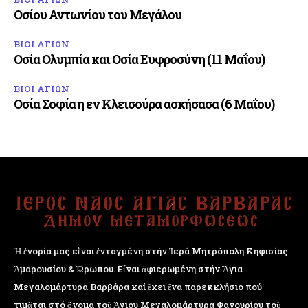
Οσίου Αντωνίου του Μεγάλου
ΒΙΟΙ ΑΓΙΩΝ
Οσία Ολυμπία και Οσία Ευφροσύνη (11 Μαΐου)
ΒΙΟΙ ΑΓΙΩΝ
Οσία Σοφία η εν Κλεισούρα ασκήσασα (6 Μαΐου)
Ἡ ἐνορία μας εἶναι ἐνταγμένη στήν Ἱερά Μητρόπολη Κηφισίας
Ἁμαρουσίου & Ὠρωπου. Εἶναι ἀφιερωμένη στήν Ἅγια
Μεγαλομάρτυρα Βαρβάρα καί ἔχει ἕνα παρεκκλήσιο πού
τιμᾶται στό ὄνομα τοῦ Ἁγιου Μεγαλομάρτυρα Φανουρίου τοῦ