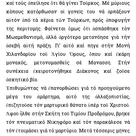
καί τούς ἀπείλησε ὅτι θά γίνει Τοῦρκος. Μέ μύριους
κόπους κατόρθωσαν οἱ γονεῖς του νά ἁρπάξουν
αὐτόν ἀπό τά χέρια τῶν Τούρκων, πρός ἀποφυγήν
τῆς περιτομῆς. Φαίνεται ὅμως ὅτι ἀσπάσθηκε τόν
Μωαμεθανισμό, ἀλλά ἀργότερα μετανόησε γιά τήν
ἀσεβή αὐτή πράξη. Γι’ αὐτό καί πῆγε στήν Μονή
Χιλανδαρίου τοῦ Ἁγίου Ὄρους, ὅπου καί ἐκάρη
μοναχός, μετονομασθείς σέ Μανασσῆ. Στήν
συνέχεια ἐχειροτονήθηκε Διάκονος καί ζοῦσε
ἀσκητικό βίο.
Ἐπιθυμώντας νά ἐπανορθώσει γιά τό προηγούμενο
μέγα του ἁμάρτημα, αὐτό τῆς ἀλλαξοπιστίας,
ἐπιζητοῦσε τόν μαρτυρικό θάνατο ὑπέρ τοῦ Χριστοῦ.
Ἀφοῦ ἦλθε στήν Σκήτη τοῦ Τιμίου Προδρόμου, βρῆκε
τόν πνευματικό Νικηφόρο καί τόν παρακάλεσε νά
τόν ἑτοιμάσει γιά τό μαρτύριο. Μετά τέσσερις μῆνες