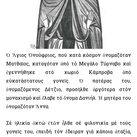
Ὁ Ἅγιος Ὀνούφριος, πού κατά κόσμον ὀνομαζόταν
Ματθαῖος, καταγόταν ἀπό τό Μεγάλο Τύρναβο καί
ἐγεννήθηκε στό χωριό Κάμπροβα ἀπό
εύκατάστατους γονεῖς. Ὁ πατέρας του,
ὀνομαζόμενος Δέτζιο, προσῆλθε ἀργότερα στόν
μοναχισμό καί ἔλαβε τό ὄνομα Δανιήλ. Ἡ μητέρα του
ὀνομαζόταν Ἄννα.
Σέ ἡλικία ὀκτώ ἐτῶν ἦλθε σέ φιλονικία μέ τούς
γονεῖς του, ἐπειδή τόν ἔδειραν γιά κάποια ἀταξία,