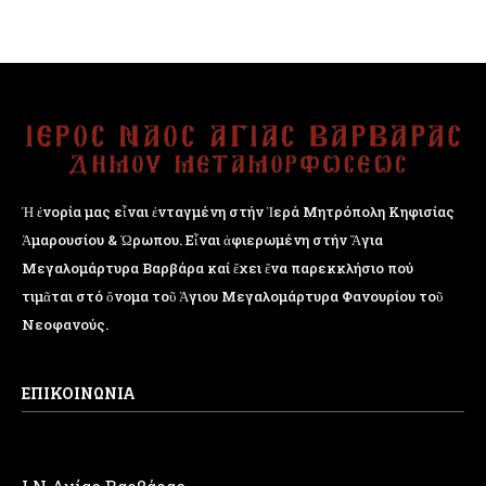
Ἡ ἐνορία μας εἶναι ἐνταγμένη στήν Ἱερά Μητρόπολη Κηφισίας
Ἁμαρουσίου & Ὠρωπου. Εἶναι ἀφιερωμένη στήν Ἅγια
Μεγαλομάρτυρα Βαρβάρα καί ἔχει ἕνα παρεκκλήσιο πού
τιμᾶται στό ὄνομα τοῦ Ἁγιου Μεγαλομάρτυρα Φανουρίου τοῦ
Νεοφανούς.
ΕΠΙΚΟΙΝΩΝΙΑ