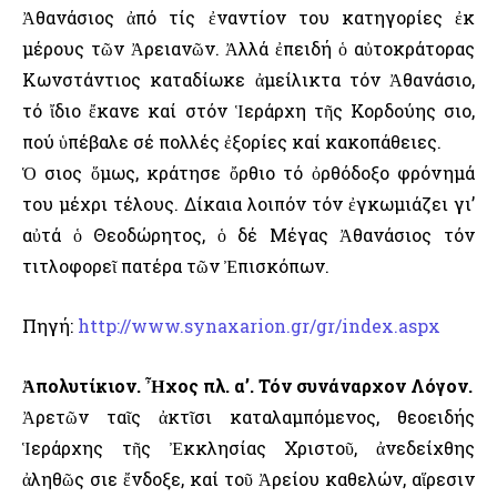
Ἀθανάσιος ἀπό τίς ἐναντίον του κατηγορίες ἐκ
μέρους τῶν Ἀρειανῶν. Ἀλλά ἐπειδή ὁ αὐτοκράτορας
Κωνστάντιος καταδίωκε ἀμείλικτα τόν Ἀθανάσιο,
τό ἴδιο ἔκανε καί στόν Ἱεράρχη τῆς Κορδούης Ὅσιο,
πού ὑπέβαλε σέ πολλές ἐξορίες καί κακοπάθειες.
Ὁ Ὅσιος ὅμως, κράτησε ὄρθιο τό ὀρθόδοξο φρόνημά
του μέχρι τέλους. Δίκαια λοιπόν τόν ἐγκωμιάζει γι’
αὐτά ὁ Θεοδώρητος, ὁ δέ Μέγας Ἀθανάσιος τόν
τιτλοφορεῖ πατέρα τῶν Ἐπισκόπων.
Πηγή:
http://www.synaxarion.gr/gr/index.aspx
Ἀπολυτίκιον. Ἦχος πλ. α’. Τόν συνάναρχον Λόγον.
Ἀρετῶν ταῖς ἀκτῖσι καταλαμπόμενος, θεοειδής
Ἱεράρχης τῆς Ἐκκλησίας Χριστοῦ, ἀνεδείχθης
ἀληθῶς Ὅσιε ἔνδοξε, καί τοῦ Ἀρείου καθελών, αἵρεσιν