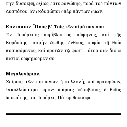
τήν δυσσεβῆ, ἀξίως ἐστεφανώθης, παρά τοῦ πάντων
Δεσπότου· ὃν ἐκδυσώπει ὑπέρ πάντων ἡμῶν.
Κοντάκιον. Ἦχος β’. Τοῖς τῶν αἱμάτων σου.
Ἐν Ἱεράρχαις περίβλεπτος πέφηνας, καί τῆς
Κορδούης ποιμήν ὤφθης ἔνθεος, σοφίᾳ τῇ θείᾳ
κοσμούμενος, καί ἀρετῶν τῷ φωτί Πάτερ Ὅσιε· διό οἱ
πιστοί εὐφημοῦμέν σε.
Μεγαλυνάριον.
Χαίροις τῶν ποιμένων ἡ καλλονή, καί ἀρχιερέων,
ἐγκαλλώπισμα ἱερόν· χαίροις εὐσεβείας, ὁ θεῖος
ὑποφήτης, Ὅσιε Ἱεράρχα, Πάτερ θεόσοφε.