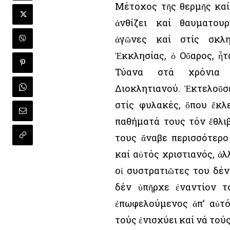
Μέτοχος τῆς θερμῆς καί
ἀνθίζει καί θαυματου
ἀγῶνες καί στίς σκλη
Ἐκκλησίας, ὁ Οὔαρος, ἦ
Τύανα στά χρόνια 
Διοκλητιανού. Ἐκτελοῦ
στίς φυλακές, ὅπου ἔκλ
παθήματά τους τόν ἔθλι
τους ἄναβε περισσότερο
καί αὐτός χριστιανός, ἀλ
οἱ συστρατιῶτες του δέ
δέν ὑπῆρχε ἐναντίον τ
ἐπωφελούμενος ἀπ’ αὐτ
τούς ἐνισχύει καί νά τού