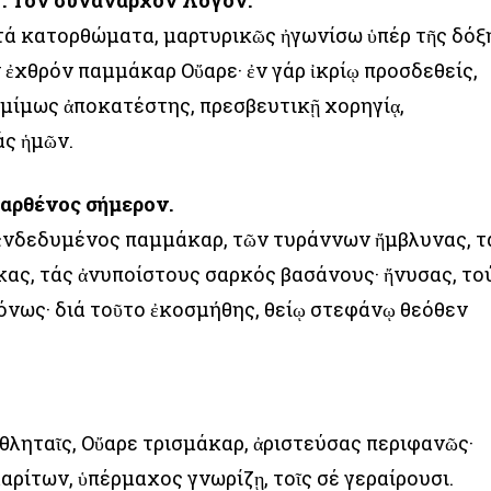
’. Τόν συνάναρχον Λόγον.
ά κατορθώματα, μαρτυρικῶς ἠγωνίσω ὑπέρ τῆς δόξ
ν ἐχθρόν παμμάκαρ Οὔαρε· ἐν γάρ ἰκρίῳ προσδεθείς,
ομίμως ἀποκατέστης, πρεσβευτικῇ χορηγίᾳ,
ς ἡμῶν.
Παρθένος σήμερον.
ἐνδεδυμένος παμμάκαρ, τῶν τυράννων ἤμβλυνας, τ
κας, τάς ἀνυποίστους σαρκός βασάνους· ἤνυσας, το
όνως· διά τοῦτο ἐκοσμήθης, θείῳ στεφάνῳ θεόθεν
θληταῖς, Οὔαρε τρισμάκαρ, ἀριστεύσας περιφανῶς·
χαρίτων, ὑπέρμαχος γνωρίζῃ, τοῖς σέ γεραίρουσι.