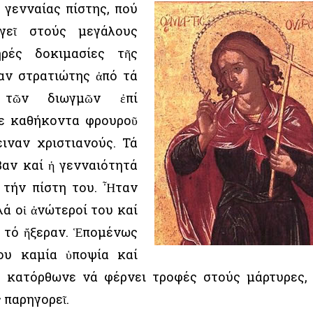
 γενναίας πίστης, πού
ργεῖ στούς μεγάλους
ρές δοκιμασίες τῆς
ταν στρατιώτης ἀπό τά
τῶν διωγμῶν ἐπί
σε καθήκοντα φρουροῦ
ειναν χριστιανούς. Τά
βαν καί ἡ γενναιότητά
 τήν πίστη του. Ἦταν
λά οἱ ἀνώτεροί του καί
ν τό ἤξεραν. Ἑπομένως
ου καμία ὑποψία καί
ό κατόρθωνε νά φέρνει τροφές στούς μάρτυρες,
ς παρηγορεῖ.