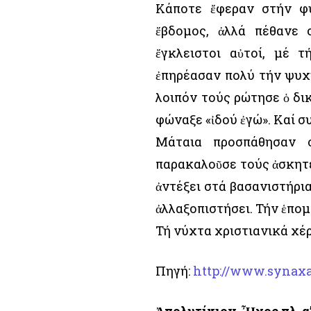
Κάποτε ἔφεραν στήν φυ
ἕβδομος, ἀλλά πέθανε 
ἔγκλειστοι αὐτοί, μέ 
ἐπηρέασαν πολύ τήν ψυχή
λοιπόν τούς ρώτησε ὁ δι
φώναξε «ἰδού ἐγώ». Καί σ
Μάταια προσπάθησαν ο
παρακαλοῦσε τούς ἀσκητέ
ἀντέξει στά βασανιστήρια
ἀλλαξοπιστήσει. Τήν ἑπο
Τή νύχτα χριστιανικά χέρ
Πηγή:
http://www.synaxa