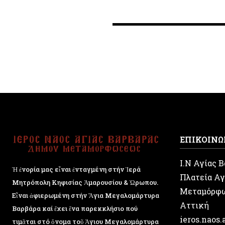
ΕΠΙΚΟΙΝΩ
Ι.Ν Αγίας 
Ἡ ἐνορία μας εἶναι ἐνταγμένη στήν Ἱερά
Πλατεία Αγ
Μητρόπολη Κηφισίας Ἁμαρουσίου & Ὠρωπου.
Μεταμόρφ
Εἶναι ἀφιερωμένη στήν Ἅγια Μεγαλομάρτυρα
Αττική
Βαρβάρα καί ἔχει ἕνα παρεκκλήσιο πού
ieros.naos
τιμᾶται στό ὄνομα τοῦ Ἁγιου Μεγαλομάρτυρα