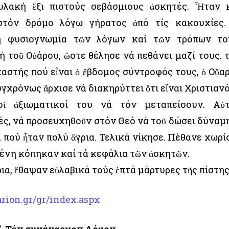
λακή ἕξι πιστούς σεβάσμιους ἀσκητές. Ἦταν 
στόν δρόμο λόγω γήρατος ἀπό τίς κακουχίες.
τή φυσιογνωμία τῶν λόγων καί τῶν τρόπων το
 τοῦ Οὐάρου, ὥστε θέλησε νά πεθάνει μαζί τους. Ὅ
καστής πού εἶναι ὁ ἕβδομος σύντροφός τους, ὁ Οὔα
υγχρόνως ἄρχισε νά διακηρύττει ὅτι εἶναι Χριστιανό
ἱ ἀξιωματικοί του νά τόν μεταπείσουν. Αὐ
ς, νά προσευχηθοῦν στόν Θεό νά τοῦ δώσει δύναμη
 πού ἦταν πολύ ἄγρια. Τελικά νίκησε. Πέθανε χωρίς
μένη κόπηκαν καί τά κεφάλια τῶν ἀσκητῶν.
ια, ἔθαψαν εὐλαβικά τούς ἑπτά μάρτυρες τῆς πίστης
rion.gr/gr/index.aspx