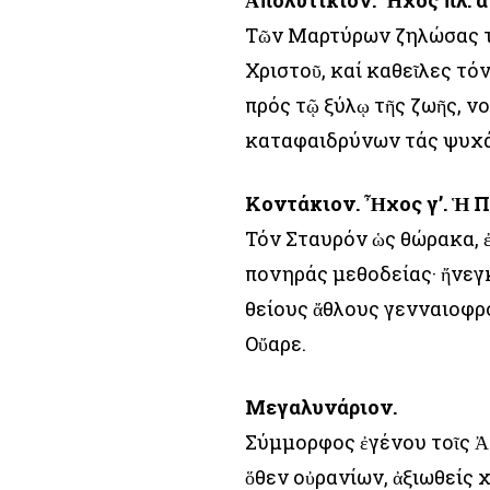
Ἀπολυτίκιον. Ἦχος πλ. α
Τῶν Μαρτύρων ζηλώσας τ
Χριστοῦ, καί καθεῖλες τό
πρός τῷ ξύλῳ τῆς ζωῆς, ν
καταφαιδρύνων τάς ψυχά
Κοντάκιον. Ἦχος γ’. Ἡ 
Τόν Σταυρόν ὡς θώρακα, 
πονηράς μεθοδείας· ἤνεγ
θείους ἄθλους γενναιοφρ
Οὔαρε.
Μεγαλυνάριον.
Σύμμορφος ἐγένου τοῖς Ἀ
ὅθεν οὐρανίων, ἀξιωθείς 