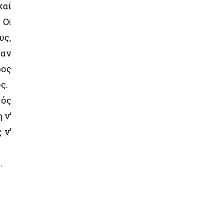
καί
 Οἱ
υς,
ταν
ρος
ς.
τός
 ν’
 ν’
.