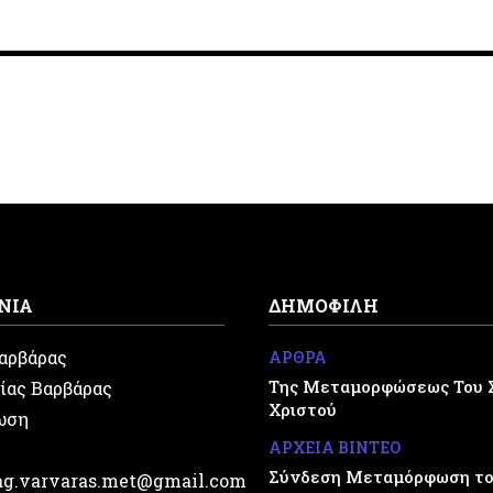
ΝΙΑ
ΔΗΜΟΦΙΛΗ
Βαρβάρας
ΑΡΘΡΑ
Της Μεταμορφώσεως Του 
ίας Βαρβάρας
Χριστού
ωση
ΑΡΧΕΙΑ ΒΙΝΤΕΟ
Σύνδεση Μεταμόρφωση του
.ag.varvaras.met@gmail.com