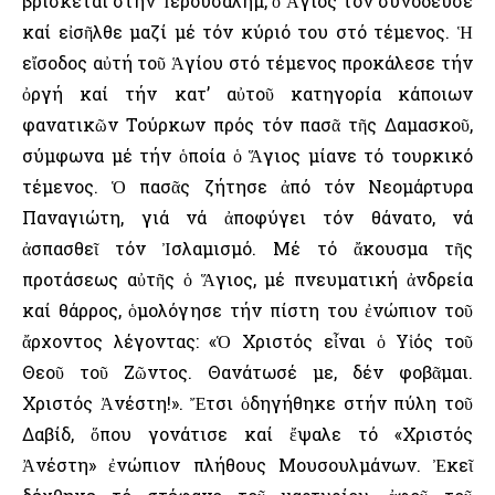
βρίσκεται στήν Ἱερουσαλήμ, ὁ Ἅγιος τόν συνόδευσε
καί εἰσῆλθε μαζί μέ τόν κύριό του στό τέμενος. Ἡ
εἴσοδος αὐτή τοῦ Ἁγίου στό τέμενος προκάλεσε τήν
ὀργή καί τήν κατ’ αὐτοῦ κατηγορία κάποιων
φανατικῶν Τούρκων πρός τόν πασᾶ τῆς Δαμασκοῦ,
σύμφωνα μέ τήν ὁποία ὁ Ἅγιος μίανε τό τουρκικό
τέμενος. Ὁ πασᾶς ζήτησε ἀπό τόν Νεομάρτυρα
Παναγιώτη, γιά νά ἀποφύγει τόν θάνατο, νά
ἀσπασθεῖ τόν Ἰσλαμισμό. Μέ τό ἄκουσμα τῆς
προτάσεως αὐτῆς ὁ Ἅγιος, μέ πνευματική ἀνδρεία
καί θάρρος, ὁμολόγησε τήν πίστη του ἐνώπιον τοῦ
ἄρχοντος λέγοντας: «Ὁ Χριστός εἶναι ὁ Υἱός τοῦ
Θεοῦ τοῦ Ζῶντος. Θανάτωσέ με, δέν φοβᾶμαι.
Χριστός Ἀνέστη!». Ἔτσι ὁδηγήθηκε στήν πύλη τοῦ
Δαβίδ, ὅπου γονάτισε καί ἔψαλε τό «Χριστός
Ἀνέστη» ἐνώπιον πλήθους Μουσουλμάνων. Ἐκεῖ