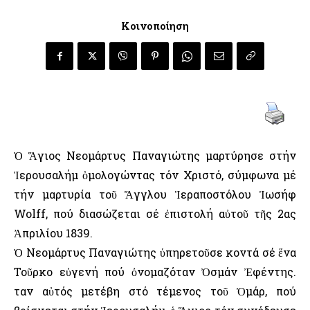
Κοινοποίηση
Ὁ Ἅγιος Νεομάρτυς Παναγιώτης μαρτύρησε στήν
Ἱερουσαλήμ ὁμολογώντας τόν Χριστό, σύμφωνα μέ
τήν μαρτυρία τοῦ Ἄγγλου Ἱεραποστόλου Ἰωσήφ
Wolff, πού διασώζεται σέ ἐπιστολή αὐτοῦ τῆς 2ας
Ἀπριλίου 1839.
Ὁ Νεομάρτυς Παναγιώτης ὑπηρετοῦσε κοντά σέ ἕνα
Τοῦρκο εὐγενή πού ὀνομαζόταν Ὀσμάν Ἐφέντης.
Ὅταν αὐτός μετέβη στό τέμενος τοῦ Ὀμάρ, πού