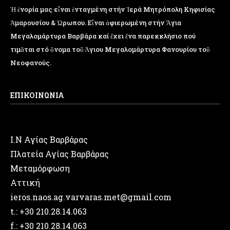
Ἡ ἐνορία μας εἶναι ἐνταγμένη στήν Ἱερά Μητρόπολη Κηφισίας
Ἁμαρουσίου & Ὠρωπου. Εἶναι ἀφιερωμένη στήν Ἅγια
Μεγαλομάρτυρα Βαρβάρα καί ἔχει ἕνα παρεκκλήσιο πού
τιμᾶται στό ὄνομα τοῦ Ἁγιου Μεγαλομάρτυρα Φανουρίου τοῦ
Νεοφανούς.
ΕΠΙΚΟΙΝΩΝΙΑ
Ι.Ν Αγίας Βαρβάρας
Πλατεία Αγίας Βαρβάρας
Μεταμόρφωση
Αττική
ieros.naos.ag.varvaras.met@gmail.com
t.: +30 210.28.14.063
f.: +30 210.28.14.063