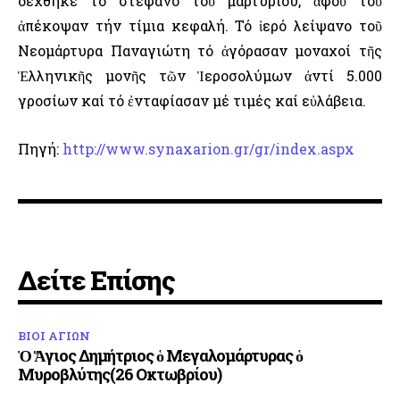
δέχθηκε τό στέφανο τοῦ μαρτυρίου, ἀφοῦ τοῦ
ἀπέκοψαν τήν τίμια κεφαλή. Τό ἱερό λείψανο τοῦ
Νεομάρτυρα Παναγιώτη τό ἀγόρασαν μοναχοί τῆς
Ἑλληνικῆς μονῆς τῶν Ἱεροσολύμων ἀντί 5.000
γροσίων καί τό ἐνταφίασαν μέ τιμές καί εὐλάβεια.
Πηγή:
http://www.synaxarion.gr/gr/index.aspx
Δείτε Επίσης
ΒΙΟΙ ΑΓΙΩΝ
Ὁ Ἅγιος Δημήτριος ὁ Μεγαλομάρτυρας ὁ
Μυροβλύτης(26 Οκτωβρίου)