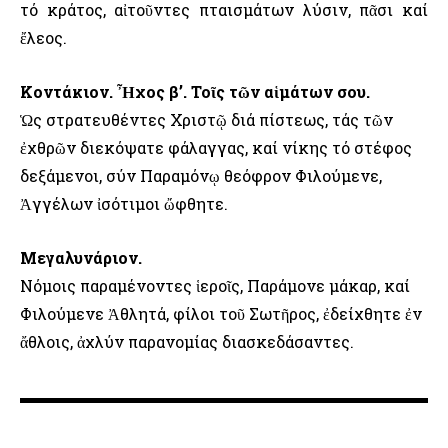
τό κράτος, αἰτοῦντες πταισμάτων λύσιν, πᾶσι καί
ἔλεος.
Κοντάκιον. Ἦχος β’. Τοῖς τῶν αἱμάτων σου.
Ὡς στρατευθέντες Χριστῷ διά πίστεως, τάς τῶν
ἐχθρῶν διεκόψατε φάλαγγας, καί νίκης τό στέφος
δεξάμενοι, σύν Παραμόνῳ θεόφρον Φιλούμενε,
Ἀγγέλων ἰσότιμοι ὤφθητε.
Μεγαλυνάριον.
Νόμοις παραμένοντες ἱεροῖς, Παράμονε μάκαρ, καί
Φιλούμενε Ἀθλητά, φίλοι τοῦ Σωτῆρος, ἐδείχθητε ἐν
ἄθλοις, ἀχλύν παρανομίας διασκεδάσαντες.