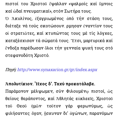
πιστοί του Χριστοῦ ἔψαλλαν «ψαλμοίς καί ὕμνοις
καί ὠδαί πνευματικαί», στόν Σωτήρα τους.
Ὁ Ἀκυλίνος, ἐξαγριωμένος ἀπό τήν στάση τους,
διέταξε νά τούς σκοτώσουν. Ὅρμησαν ἐναντίον τους
οἱ στρατιῶτες, καί κτυπώντας τους μέ τίς λόγχες,
καταξέσχισαν τά σώματά τους. Ἔτσι, μαρτυρικά καί
ἔνδοξα παρέδωσαν ὅλοι τήν γενναία ψυχή τους στό
στεφανοδότη Χριστό.
Πηγή:
http://www.synaxarion.gr/gr/index.aspx
Ἀπολυτίκιον. Ἦχος δ’. Ταχύ προκατάλαβε.
Παράμονον μέλψωμεν, σύν Φιλουμένῳ πιστοί, ὡς
θείους θεράποντος, καί Ἀθλητάς εὐκλεεῖς, Χριστοῦ
τοῦ Θεοῦ ἡμῶν· τοῦτον γάρ φερωνύμως, ὡς
φιλήσαντες ἄγαν, ᾔσχυναν δι’ ἀγώνων, παρανόμων