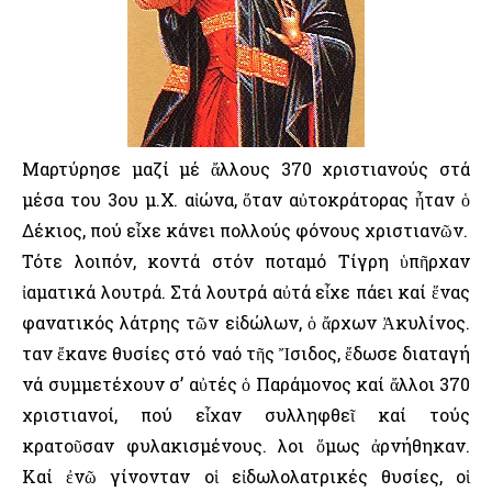
Μαρτύρησε μαζί μέ ἄλλους 370 χριστιανούς στά
μέσα του 3ου μ.Χ. αἰώνα, ὅταν αὐτοκράτορας ἦταν ὁ
Δέκιος, πού εἶχε κάνει πολλούς φόνους χριστιανῶν.
Τότε λοιπόν, κοντά στόν ποταμό Τίγρη ὑπῆρχαν
ἰαματικά λουτρά. Στά λουτρά αὐτά εἶχε πάει καί ἕνας
φανατικός λάτρης τῶν εἰδώλων, ὁ ἄρχων Ἀκυλίνος.
Ὅταν ἔκανε θυσίες στό ναό τῆς Ἴσιδος, ἔδωσε διαταγή
νά συμμετέχουν σ’ αὐτές ὁ Παράμονος καί ἄλλοι 370
χριστιανοί, πού εἶχαν συλληφθεῖ καί τούς
κρατοῦσαν φυλακισμένους. Ὅλοι ὅμως ἀρνήθηκαν.
Καί ἐνῶ γίνονταν οἱ εἰδωλολατρικές θυσίες, οἱ