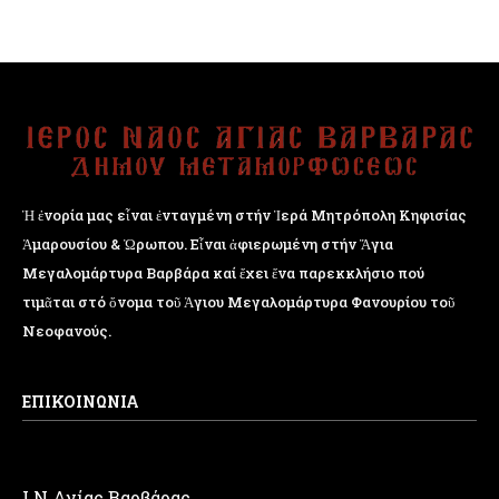
Ἡ ἐνορία μας εἶναι ἐνταγμένη στήν Ἱερά Μητρόπολη Κηφισίας
Ἁμαρουσίου & Ὠρωπου. Εἶναι ἀφιερωμένη στήν Ἅγια
Μεγαλομάρτυρα Βαρβάρα καί ἔχει ἕνα παρεκκλήσιο πού
τιμᾶται στό ὄνομα τοῦ Ἁγιου Μεγαλομάρτυρα Φανουρίου τοῦ
Νεοφανούς.
ΕΠΙΚΟΙΝΩΝΙΑ
Ι.Ν Αγίας Βαρβάρας