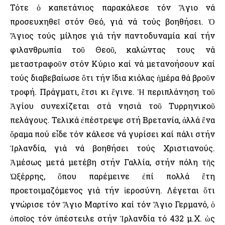
Τότε ὁ καπετάνιος παρακάλεσε τόν Ἅγιο νά
προσευχηθεῖ στόν Θεό, γιά νά τούς βοηθήσει. Ὁ
Ἅγιος τούς μίλησε γιά τήν παντοδυναμία καί τήν
φιλανθρωπία τοῦ Θεοῦ, καλώντας τους νά
μεταστραφοῦν στόν Κύριο καί νά μετανοήσουν καί
τούς διαβεβαίωσε ὅτι τήν ἴδια κιόλας ἡμέρα θά βροῦν
τροφή. Πράγματι, ἔτσι κι ἔγινε. Ἡ περιπλάνηση τοῦ
Ἁγίου συνεχίζεται στά νησιά τοῦ Τυρρηνικοῦ
πελάγους. Τελικά ἐπέστρεψε στή Βρετανία, ἀλλά ἕνα
ὅραμα πού εἶδε τόν κάλεσε νά γυρίσει καί πάλι στήν
Ἰρλανδία, γιά νά βοηθήσει τούς Χριστιανούς.
Ἀμέσως μετά μετέβη στήν Γαλλία, στήν πόλη τῆς
Ὠξέρρης, ὅπου παρέμεινε ἐπί πολλά ἔτη
προετοιμαζόμενος γιά τήν ἱεροσύνη. Λέγεται ὅτι
γνώρισε τόν Ἅγιο Μαρτίνο καί τόν Ἅγιο Γερμανό, ὁ
ὁποῖος τόν ἀπέστειλε στήν Ἰρλανδία τό 432 μ.Χ. ὡς