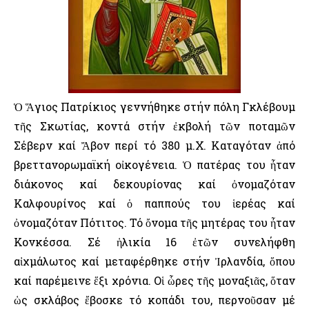
Ὁ Ἅγιος Πατρίκιος γεννήθηκε στήν πόλη Γκλέβουμ
τῆς Σκωτίας, κοντά στήν ἐκβολή τῶν ποταμῶν
Σέβερν καί Ἄβον περί τό 380 μ.Χ. Καταγόταν ἀπό
βρεττανορωμαϊκή οἰκογένεια. Ὁ πατέρας του ἦταν
διάκονος καί δεκουρίονας καί ὀνομαζόταν
Καλφουρίνος καί ὁ παππούς του ἱερέας καί
ὀνομαζόταν Πότιτος. Τό ὄνομα τῆς μητέρας του ἦταν
Κονκέσσα. Σέ ἡλικία 16 ἐτῶν συνελήφθη
αἰχμάλωτος καί μεταφέρθηκε στήν Ἰρλανδία, ὅπου
καί παρέμεινε ἕξι χρόνια. Οἱ ὧρες τῆς μοναξιᾶς, ὅταν
ὡς σκλάβος ἔβοσκε τό κοπάδι του, περνοῦσαν μέ