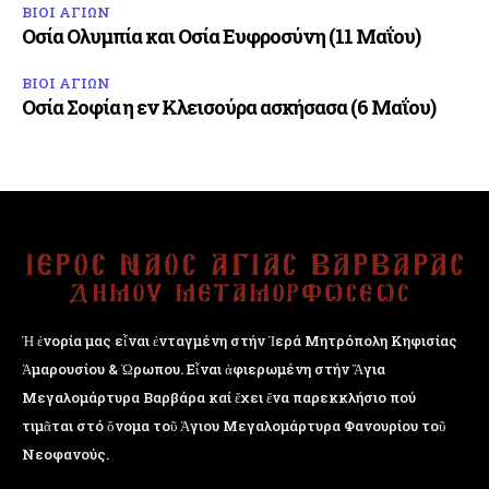
ΒΙΟΙ ΑΓΙΩΝ
Οσία Ολυμπία και Οσία Ευφροσύνη (11 Μαΐου)
ΒΙΟΙ ΑΓΙΩΝ
Οσία Σοφία η εν Κλεισούρα ασκήσασα (6 Μαΐου)
Ἡ ἐνορία μας εἶναι ἐνταγμένη στήν Ἱερά Μητρόπολη Κηφισίας
Ἁμαρουσίου & Ὠρωπου. Εἶναι ἀφιερωμένη στήν Ἅγια
Μεγαλομάρτυρα Βαρβάρα καί ἔχει ἕνα παρεκκλήσιο πού
τιμᾶται στό ὄνομα τοῦ Ἁγιου Μεγαλομάρτυρα Φανουρίου τοῦ
Νεοφανούς.