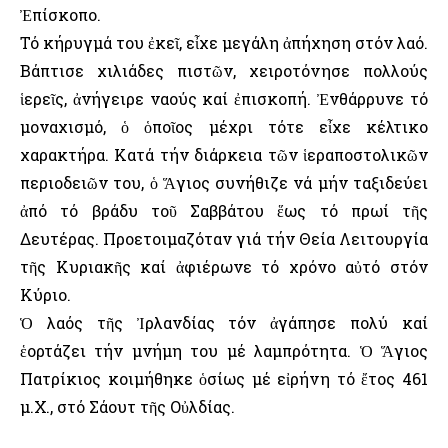
Ἐπίσκοπο.
Τό κήρυγμά του ἐκεῖ, εἶχε μεγάλη ἀπήχηση στόν λαό.
Βάπτισε χιλιάδες πιστῶν, χειροτόνησε πολλούς
ἱερεῖς, ἀνήγειρε ναούς καί ἐπισκοπή. Ἐνθάρρυνε τό
μοναχισμό, ὁ ὁποῖος μέχρι τότε εἶχε κέλτικο
χαρακτήρα. Κατά τήν διάρκεια τῶν ἱεραποστολικῶν
περιοδειῶν του, ὁ Ἅγιος συνήθιζε νά μήν ταξιδεύει
ἀπό τό βράδυ τοῦ Σαββάτου ἕως τό πρωί τῆς
Δευτέρας. Προετοιμαζόταν γιά τήν Θεία Λειτουργία
τῆς Κυριακῆς καί ἀφιέρωνε τό χρόνο αὐτό στόν
Κύριο.
Ὁ λαός τῆς Ἰρλανδίας τόν ἀγάπησε πολύ καί
ἑορτάζει τήν μνήμη του μέ λαμπρότητα. Ὁ Ἅγιος
Πατρίκιος κοιμήθηκε ὁσίως μέ εἰρήνη τό ἔτος 461
μ.Χ., στό Σάουτ τῆς Οὐλδίας.