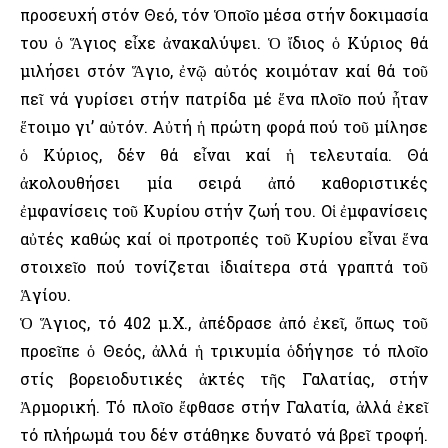
προσευχή στόν Θεό, τόν Ὁποῖο μέσα στήν δοκιμασία
του ὁ Ἅγιος εἶχε ἀνακαλύψει. Ὁ ἴδιος ὁ Κύριος θά
μιλήσει στόν Ἅγιο, ἐνῷ αὐτός κοιμόταν καί θά τοῦ
πεῖ νά γυρίσει στήν πατρίδα μέ ἕνα πλοῖο πού ἦταν
ἕτοιμο γι’ αὐτόν. Αὐτή ἡ πρώτη φορά πού τοῦ μίλησε
ὁ Κύριος, δέν θά εἶναι καί ἡ τελευταία. Θά
ἀκολουθήσει μία σειρά ἀπό καθοριστικές
ἐμφανίσεις τοῦ Κυρίου στήν ζωή του. Οἱ ἐμφανίσεις
αὐτές καθώς καί οἱ προτροπές τοῦ Κυρίου εἶναι ἕνα
στοιχεῖο πού τονίζεται ἰδιαίτερα στά γραπτά τοῦ
Ἁγίου.
Ὁ Ἅγιος, τό 402 μ.Χ., ἀπέδρασε ἀπό ἐκεῖ, ὅπως τοῦ
προεῖπε ὁ Θεός, ἀλλά ἡ τρικυμία ὁδήγησε τό πλοῖο
στίς βορειοδυτικές ἀκτές τῆς Γαλατίας, στήν
Ἀρμορική. Τό πλοῖο ἔφθασε στήν Γαλατία, ἀλλά ἐκεῖ
τό πλήρωμά του δέν στάθηκε δυνατό νά βρεῖ τροφή.