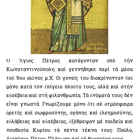
Ὁ Ἅγιος Πέτρος κατάγονταν ἀπό τήν
Κωνσταντινούπολη καί γεννήθηκε περί τά μέσα
τοῦ 9ου αἰῶνος μ.Χ. Οἱ γονεῖς του διακρίνονταν ὄχι
μόνο κατά τόν ἐπίγειο πλοῦτο τους, ἀλλά καί στήν
εὐσέβεια καί στή φιλανθρωπία. Τά ὀνόματά τους δέν
εἶναι γνωστά. Γνωρίζουμε μόνο ὅτι σέ ἀτμόσφαιρα
ἀρετῆς καί σωφροσύνης, ἀγάπης καί ἐλεημοσύνης,
εὐλάβειας καί εὐσέβειας, ἐξέθρεψαν μέ παιδεία καί
νουθεσία Κυρίου τά πέντε τέκνα τους: Παῦλο,
Διονύσιο, Πέτρο, Πλάτωνα καί τή θυγατέρα τους.