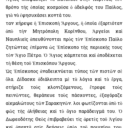
θρόνο τῆς ὁποίας κοσμοῦσε ὁ ἀδελφός του Παῦλος,
γιὰ νὰ ἐφησυχάσει κοντά του.
Ὅταν χήρεψε ἡ Ἐπισκοπὴ Ἄργους, ἡ ὁποία ἐξαρτιόταν
ἀπὸ τὴν Μητρόπολη Κορίνθου, Ἀργείοι καὶ
Ναυπλιεῖς ἀπευθύνονται πρὸς τὸν Ἐπίσκοπο Παῦλο
ζητώντας ἐπίμονα ὡς Ἐπίσκοπο τῆς περιοχῆς τους
τὸν Ἅγιο Πέτρο. Ὁ Ἅγιος κάμπτεται καὶ ἀποδέχεται
τὴ θέση τοῦ Ἐπισκόπου Ἄργους.
Ὡς Ἐπίσκοπος ἀναδεικνύεται τύπος τῶν πιστῶν σὲ
ὅλα. Δίδασκε ἀδιάλειπτα μὲ τὰ λόγια καὶ τὰ ἔργα,
στήριζε τοὺς κλονιζόμενους, ἔτρεφε τοὺς
πεινῶντες, θεράπευε τοὺς πάσχοντες, ἐξαγόραζε
αἰχμαλώτους τῶν Σαρακηνῶν. Ὅλοι φωτίζονται ἀπὸ τὸ
φῶς τῆς ἀλήθειας καὶ τὸ ἅγιο παράδειγμά του. Ὁ
Δωρεοδότης Θεὸς ἐπιβραβεύει τὶς ἀρετὲς τοῦ Ἁγίου
καὶ ἀπαντᾶ στὶς δεήσεις ὑπὲρ τοῦ ποιμνίου του,