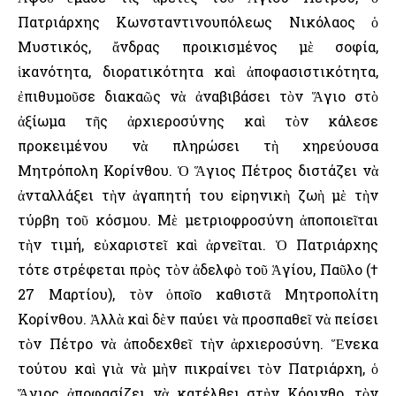
Πατριάρχης Κωνσταντινουπόλεως Νικόλαος ὁ
Μυστικός, ἄνδρας προικισμένος μὲ σοφία,
ἱκανότητα, διορατικότητα καὶ ἀποφασιστικότητα,
ἐπιθυμοῦσε διακαῶς νὰ ἀναβιβάσει τὸν Ἅγιο στὸ
ἀξίωμα τῆς ἀρχιεροσύνης καὶ τὸν κάλεσε
προκειμένου νὰ πληρώσει τὴ χηρεύουσα
Μητρόπολη Κορίνθου. Ὁ Ἅγιος Πέτρος διστάζει νὰ
ἀνταλλάξει τὴν ἀγαπητή του εἰρηνικὴ ζωὴ μὲ τὴν
τύρβη τοῦ κόσμου. Μὲ μετριοφροσύνη ἀποποιεῖται
τὴν τιμή, εὐχαριστεῖ καὶ ἀρνεῖται. Ὁ Πατριάρχης
τότε στρέφεται πρὸς τὸν ἀδελφὸ τοῦ Ἁγίου, Παῦλο (†
27 Μαρτίου), τὸν ὁποῖο καθιστᾶ Μητροπολίτη
Κορίνθου. Ἀλλὰ καὶ δὲν παύει νὰ προσπαθεῖ νὰ πείσει
τὸν Πέτρο νὰ ἀποδεχθεῖ τὴν ἀρχιεροσύνη. Ἕνεκα
τούτου καὶ γιὰ νὰ μὴν πικραίνει τὸν Πατριάρχη, ὁ
Ἅγιος ἀποφασίζει νὰ κατέλθει στὴν Κόρινθο, τὸν