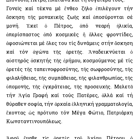
Γονεῖς καί τέκνα μέ ἔνθεο ζῆλο ἐπιλέγουν τήν
ἄσκηση τῆς μοναχικῆς ζωῆς καί ἀποσύρονται σέ
μονή. Ἐκεῖ ὁ Πέτρος, ἀπό νεαρή ἡλικία,
ἀπερίσπαστος ἀπό κοσμικές ἢ ἄλλες φροντίδες,
ἀφοσιώνεται μέ ὅλες του τίς δυνάμεις στήν ἄσκηση
καί τόν ἀγώνα τῆς ἀρετῆς. Ἀναδεικνύεται ὁ
αὐστηρός ἀσκητής τῆς ἐρήμου, κοσμούμενος μέ τίς
ἀρετές τῆς ταπεινοφροσύνης, τῆς σωφροσύνης, τῆς
φιλαλήθειας, τῆς συμπάθειας, τῆς φιλανθρωπίας, τῆς
ὑπομονῆς, τῆς ἐγκράτειας, τῆς προσευχῆς. Μελετᾶ
τήν Ἁγία Γραφή καί τούς Πατέρες, ἀλλά καί τή
θύραθεν σοφία, τήν ἀρχαία ἑλληνική γραμματολογία,
ἔχοντας ὡς πρότυπο τόν Μέγα Φώτιο, Πατριάρχη
Κωνσταντινουπόλεως.
Ἀφοῦ ἔμαθε τὶς ἀρετὲς τοῦ Ἁγίου Πέτρου, ὁ