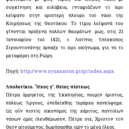
συγκίνηση καὶ εὐλάβεια, ἐνταφιάζουν τὸ ἱερὸ
λείψανο στὴν ἀριστερὴ πλευρὰ τοῦ ναοῦ τῆς
Κοιμήσεως τῆς Θεοτόκου. Τὰ τίμια λείψανά του
γίνονται πρόξενα πολλῶν θαυμάτων. Ὅμως, στὶς 21
Ἰανουαρίου τοῦ 1421, ὁ Λατῖνος Ἐπίσκοπος
Σιγουντονάνης ἅρπαξε τὸ ἱερὸ σκήνωμα, γιὰ νὰ τὸ
μεταφέρει στὴ Ρώμη.
Πηγή:
http://www.synaxarion.gr/gr/index.aspx
Ἀπολυτίκιο. Ἦχος γ’. Θείας πίστεως
.
Πέτρα ἄρρηκτος, τῆς Ἐκκλησίας, ποιμὴν ἄριστος,
πόλεως Ἄργους, ἀνεδείχθης Ἱεράρχα πανεύφημε.
Ὡς οὖν πιστὸς οἰκονόμος τῆς χάριτος, παντοίων
νόσων ἡμᾶς ἐλευθέρωσον, Πέτρε Ὅσιε, Χριστὸν τὸν
Θεὸν αἰτούμενος, δωρήσασθαι ἡμῖν τὸ μέγα ἔλεος.