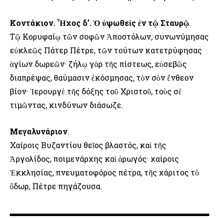
Κοντάκιον. Ἦχος δ’. Ὁ ὑψωθεὶς ἐν τῷ Σταυρῷ
.
Τῷ Κορυφαίῳ τῶν σοφῶν Ἀποστόλων, συνωνύμησας
εὐκλεῶς Πάτερ Πέτρε, τῶν τούτων κατετρύφησας
ἁγίων δωρεῶν· ζήλῳ γὰρ τῆς πίστεως, εὐσεβῶς
διαπρέψας, θαύμασιν ἐκόσμησας, τὸν σὸν ἔνθεον
βίον· Ἱερουργὲ τῆς δόξης τοῦ Χριστοῦ, τοὺς σὲ
τιμῶντας, κινδύνων διάσωζε.
Μεγαλυνάριον
.
Χαίροις Βυζαντίου θεῖος βλαστός, καὶ τῆς
Ἀργολίδος, ποιμενάρχης καὶ ἀρωγός· χαίροις
Ἐκκλησίας, πνευματοφόρος πέτρα, τῆς χάριτος τὸ
ὕδωρ, Πέτρε πηγάζουσα.