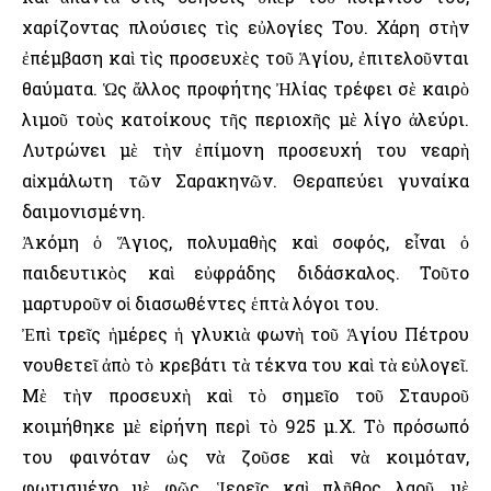
χαρίζοντας πλούσιες τὶς εὐλογίες Του. Χάρη στὴν
ἐπέμβαση καὶ τὶς προσευχὲς τοῦ Ἁγίου, ἐπιτελοῦνται
θαύματα. Ὡς ἄλλος προφήτης Ἠλίας τρέφει σὲ καιρὸ
λιμοῦ τοὺς κατοίκους τῆς περιοχῆς μὲ λίγο ἀλεύρι.
Λυτρώνει μὲ τὴν ἐπίμονη προσευχή του νεαρὴ
αἰχμάλωτη τῶν Σαρακηνῶν. Θεραπεύει γυναίκα
δαιμονισμένη.
Ἀκόμη ὁ Ἅγιος, πολυμαθὴς καὶ σοφός, εἶναι ὁ
παιδευτικὸς καὶ εὐφράδης διδάσκαλος. Τοῦτο
μαρτυροῦν οἱ διασωθέντες ἑπτὰ λόγοι του.
Ἐπὶ τρεῖς ἡμέρες ἡ γλυκιὰ φωνὴ τοῦ Ἁγίου Πέτρου
νουθετεῖ ἀπὸ τὸ κρεβάτι τὰ τέκνα του καὶ τὰ εὐλογεῖ.
Μὲ τὴν προσευχὴ καὶ τὸ σημεῖο τοῦ Σταυροῦ
κοιμήθηκε μὲ εἰρήνη περὶ τὸ 925 μ.Χ. Τὸ πρόσωπό
του φαινόταν ὡς νὰ ζοῦσε καὶ νὰ κοιμόταν,
φωτισμένο μὲ φῶς. Ἱερεῖς καὶ πλῆθος λαοῦ, μὲ