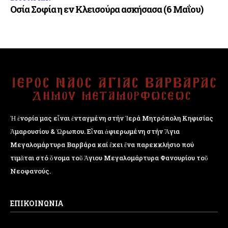
Οσία Σοφία η εν Κλεισούρα ασκήσασα (6 Μαΐου)
Ἡ ἐνορία μας εἶναι ἐνταγμένη στήν Ἱερά Μητρόπολη Κηφισίας
Ἁμαρουσίου & Ὠρωπου. Εἶναι ἀφιερωμένη στήν Ἅγια
Μεγαλομάρτυρα Βαρβάρα καί ἔχει ἕνα παρεκκλήσιο πού
τιμᾶται στό ὄνομα τοῦ Ἁγιου Μεγαλομάρτυρα Φανουρίου τοῦ
Νεοφανούς.
ΕΠΙΚΟΙΝΩΝΙΑ