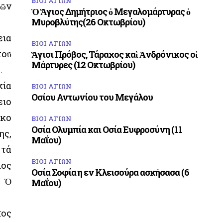
ΒΙΟΙ ΑΓΙΩΝ
τῶν
Ὁ Ἅγιος Δημήτριος ὁ Μεγαλομάρτυρας ὁ
Μυροβλύτης(26 Οκτωβρίου)
εια
ΒΙΟΙ ΑΓΙΩΝ
τοῦ
Ἅγιοι Πρόβος, Τάραχος καὶ Ἀνδρόνικος οἱ
Μάρτυρες (12 Οκτωβρίου)
.
κία
ΒΙΟΙ ΑΓΙΩΝ
Οσίου Αντωνίου του Μεγάλου
ειο
οκο
ΒΙΟΙ ΑΓΙΩΝ
Οσία Ολυμπία και Οσία Ευφροσύνη (11
ης,
Μαΐου)
 τά
ΒΙΟΙ ΑΓΙΩΝ
ιος
Οσία Σοφία η εν Κλεισούρα ασκήσασα (6
. Ὁ
Μαΐου)
ῖος