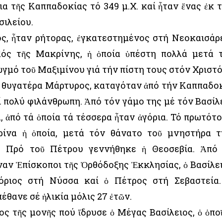
α τῆς Καππαδοκίας τό 349 μ.Χ. καί ἦταν ἕνας ἐκ 
ιλείου.
ος, ἦταν ρήτορας, ἐγκατεστημένος στή Νεοκαισάρ
ἱός τῆς Μακρίνης, ἡ ὁποία ὑπέστη πολλά μετά 
γμό τοῦ Μαξιμίνου γιά τήν πίστη τους στόν Χριστό
, θυγατέρα Μάρτυρος, καταγόταν ἀπό τήν Καππαδο
ί πολύ φιλάνθρωπη. Ἀπό τόν γάμο της μέ τόν Βασίλ
, ἀπό τά ὁποία τά τέσσερα ἦταν ἀγόρια. Τό πρωτότ
ρίνα ἡ ὁποία, μετά τόν θάνατο τοῦ μνηστήρα τ
. Πρό τοῦ Πέτρου γεννήθηκε ἡ Θεοσεβία. Ἀπό
ιναν Ἐπίσκοποι τῆς Ὀρθόδοξης Ἐκκλησίας, ὁ Βασίλε
γόριος στή Νύσσα καί ὁ Πέτρος στή Σεβαστεία
έθανε σέ ἡλικία μόλις 27 ἐτῶν.
ος τῆς μονῆς πού ἵδρυσε ὁ Μέγας Βασίλειος, ὁ ὁπο