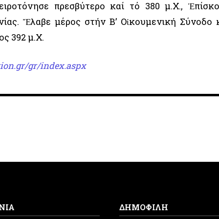
ειροτόνησε πρεσβύτερο καί τό 380 μ.Χ., Ἐπίσκ
νίας. Ἔλαβε μέρος στήν Β’ Οἰκουμενική Σύνοδο 
ος 392 μ.Χ.
ion.gr/gr/index.aspx
ΝΙΑ
ΔΗΜΟΦΙΛΗ