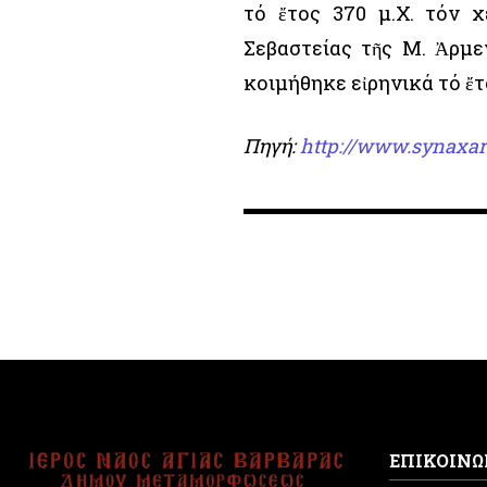
τό ἔτος 370 μ.Χ. τόν χ
Σεβαστείας τῆς Μ. Ἀρμε
κοιμήθηκε εἰρηνικά τό ἔτ
Πηγή:
http://www.synaxar
ΕΠΙΚΟΙΝΩ