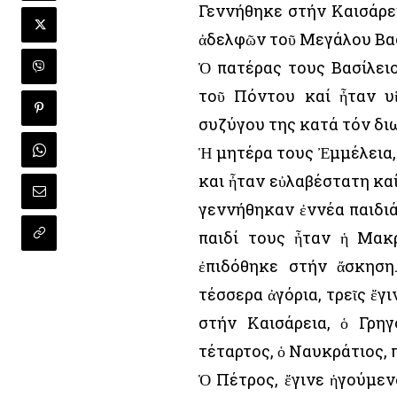
Γεννήθηκε στήν Καισάρει
ἀδελφῶν τοῦ Μεγάλου Βασ
Ὁ πατέρας τους Βασίλει
τοῦ Πόντου καί ἦταν υ
συζύγου της κατά τόν διω
Ἡ μητέρα τους Ἐμμέλεια
και ἦταν εὐλαβέστατη κα
γεννήθηκαν ἐννέα παιδιά
παιδί τους ἦταν ἡ Μακ
ἐπιδόθηκε στήν ἄσκηση
τέσσερα ἀγόρια, τρεῖς ἔγ
στήν Καισάρεια, ὁ Γρη
τέταρτος, ὁ Ναυκράτιος, π
Ὁ Πέτρος, ἔγινε ἡγούμεν