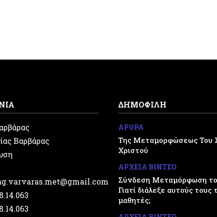
ΝΙΑ
ΔΗΜΟΦΙΛΗ
Βαρβάρας
ΑΡΘΡΑ
Της Μεταμορφώσεως Του 
ίας Βαρβάρας
Χριστού
ωση
ΑΡΧΕΙΑ ΒΙΝΤΕΟ
Σύνδεση Μεταμόρφωση του
.ag.varvaras.met@gmail.com
Γιατί διάλεξε αυτούς τους 
28.14.063
μαθητές;
28.14.063
ΑΡΧΕΙΑ ΒΙΝΤΕΟ