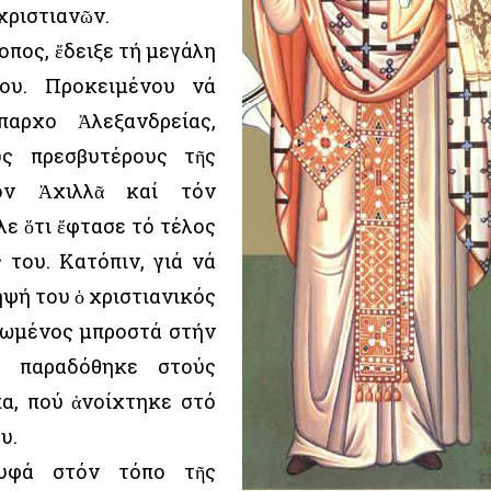
χριστιανῶν.
οπος, ἔδειξε τή μεγάλη
ου. Προκειμένου νά
αρχο Ἀλεξανδρείας,
υς πρεσβυτέρους τῆς
τόν Ἀχιλλᾶ καί τόν
λε ὅτι ἔφτασε τό τέλος
 του. Κατόπιν, γιά νά
ηψή του ὁ χριστιανικός
ρωμένος μπροστά στήν
ί παραδόθηκε στούς
πα, πού ἀνοίχτηκε στό
υ.
υφά στόν τόπο τῆς