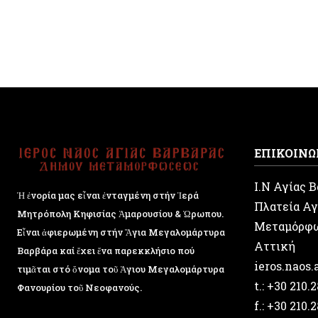
ΕΠΙΚΟΙΝΩ
Ι.Ν Αγίας 
Ἡ ἐνορία μας εἶναι ἐνταγμένη στήν Ἱερά
Πλατεία Αγ
Μητρόπολη Κηφισίας Ἁμαρουσίου & Ὠρωπου.
Μεταμόρφ
Εἶναι ἀφιερωμένη στήν Ἅγια Μεγαλομάρτυρα
Αττική
Βαρβάρα καί ἔχει ἕνα παρεκκλήσιο πού
ieros.naos
τιμᾶται στό ὄνομα τοῦ Ἁγιου Μεγαλομάρτυρα
t.: +30 210.
Φανουρίου τοῦ Νεοφανούς.
f.: +30 210.