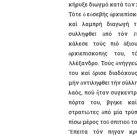
κήρυξε διωγμό κατά τῶν 
Τότε ὁ εὐσεβής ἀρχιεπίσκ
καί λαμπρή διαγωγή τ
συλληφθεῖ ἀπό τόν ἔπ
κάλεσε τούς πιό ἄξιο
ἀρχιεπισκοπῆς του, 
Ἀλέξανδρο. Τούς ἀνήγγει
του καί ὅρισε διαδόχους
μήν ἀντιληφθεῖ τήν σύλλ
λαός, πού ἦταν συγκεντ
πόρτα του, βγῆκε κα
στρατιῶτες ἀπό μία τρύ
πίσω μέρος τοῦ σπιτιοῦ το
Ἔπειτα τόν πῆγαν κρ