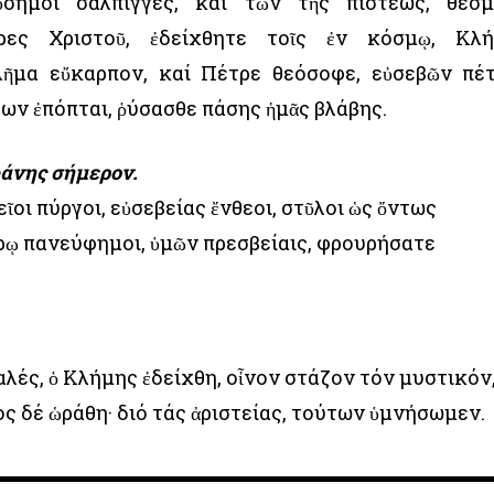
ὔσημοι σάλπιγγες, καί τῶν τῆς πίστεως, θεσ
υρες Χριστοῦ, ἐδείχθητε τοῖς ἐν κόσμῳ, Κλ
λῆμα εὔκαρπον, καί Πέτρε θεόσοφε, εὐσεβῶν πέ
των ἐπόπται, ῥύσασθε πάσης ἡμᾶς βλάβης.
φάνης σήμερον.
ῖοι πύργοι, εὐσεβείας ἔνθεοι, στῦλοι ὡς ὄντως
ρῳ πανεύφημοι, ὑμῶν πρεσβείαις, φρουρήσατε
λές, ὁ Κλήμης ἐδείχθη, οἶνον στάζον τόν μυστικόν
ς δέ ὡράθη· διό τάς ἀριστείας, τούτων ὑμνήσωμεν.