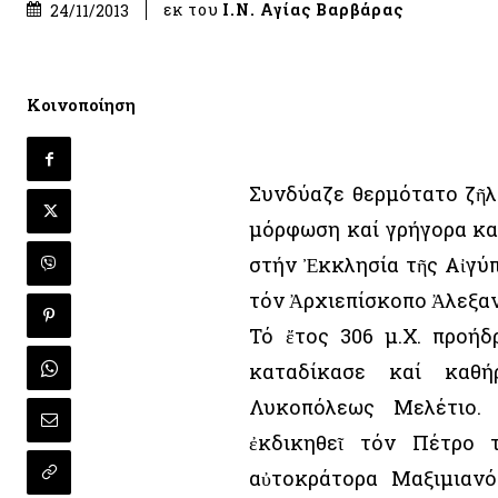
εκ του
Ι.Ν. Αγίας Βαρβάρας
24/11/2013
Κοινοποίηση
Συνδύαζε θερμότατο ζῆλ
μόρφωση καί γρήγορα κα
στήν Ἐκκλησία τῆς Αἰγύ
τόν Ἀρχιεπίσκοπο Ἀλεξα
Τό ἔτος 306 μ.Χ. προή
καταδίκασε καί καθή
Λυκοπόλεως Μελέτιο.
ἐκδικηθεῖ τόν Πέτρο 
αὐτοκράτορα Μαξιμιανό