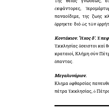
Τῆς θείας γνώσεως, ε
ἐκφάντορες, Ἱερομάρτ
παναοίδιμε, τῆς ζωῆς κ
ἄρρηκτε· διό ὡς τῶν ἀρρή
Κοντάκιον. Ἦχος δ’. Ἐπε
Ἐκκλησίας ἄσειστοι καί θε
κραταιοί, Κλήμη σύν Πέτ
ἅπαντας.
Μεγαλυνάριον.
Κλῆμα ἀφθαρσίας πανευθα
πέτρα Ἐκκλησίας, ὁ Πέτρο