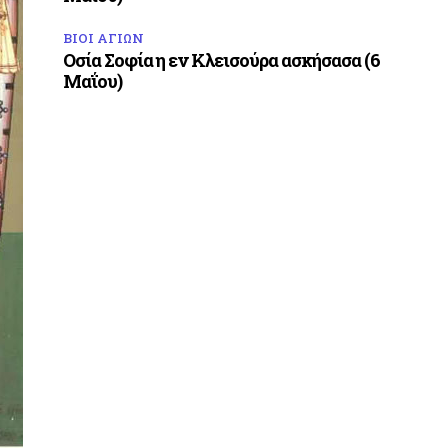
ΒΙΟΙ ΑΓΙΩΝ
Οσία Σοφία η εν Κλεισούρα ασκήσασα (6
Μαΐου)