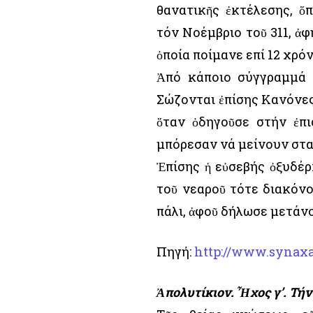
θανατικῆς ἐκτέλεσης, ὅ
τόν Νοέμβριο τοῦ 311, ἀ
ὁποία ποίμανε επί 12 χρόν
Ἀπό κάποιο σύγγραμμά 
Σώζονται ἐπίσης Κανόνες
ὅταν ὁδηγοῦσε στήν ἐπ
μπόρεσαν νά μείνουν στα
Ἐπίσης ἡ εὐσεβής ὀξυδέρκ
τοῦ νεαροῦ τότε διακόνο
πάλι, ἀφοῦ δήλωσε μετάν
Πηγή:
http://www.synaxa
Ἀπολυτίκιον. Ἦχος γ’. Τήν