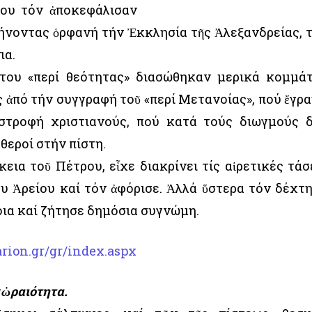
που τόν ἀποκεφάλισαν
φήνοντας ὁρφανή τήν Ἐκκλησία τῆς Ἀλεξανδρείας, 
ια.
του «περί θεότητας» διασώθηκαν μερικά κομμάτ
 ἀπό τήν συγγραφή τοῦ «περί Μετανοίας», πού ἔγρ
ιστροφή χριστιανούς, πού κατά τούς διωγμούς 
θεροί στήν πίστη.
εια τοῦ Πέτρου, εἶχε διακρίνει τίς αἱρετικές τάσ
υ Ἀρείου καί τόν ἀφόρισε. Ἀλλά ὕστερα τόν δέχτ
οια καί ζήτησε δημόσια συγνώμη.
rion.gr/gr/index.aspx
 ὡραιότητα.