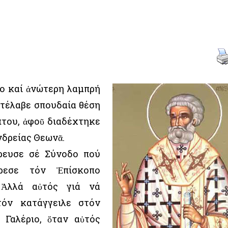
ο καί ἀνώτερη λαμπρή
τέλαβε σπουδαία θέση
πτου, ἀφοῦ διαδέχτηκε
νδρείας Θεωνᾶ.
δρευσε σέ Σύνοδο πού
ρεσε τόν Ἐπίσκοπο
 Ἀλλά αὐτός γιά νά
τόν κατάγγειλε στόν
 Γαλέριο, ὅταν αὐτός