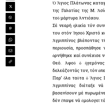
Ὁ Ἅγιος Πλάτωνας καταγ
τῆς Γαλατίας τῆς Μ. Ἀσί
τοῦ μάρτυρα Ἀντιόχου.
Σέ νεαρή ἡλικία τόν συν
του στόν Ἰησοῦ Χριστό κ
Ἀγριππίνος βλέποντας τ
περιουσία, προσπάθησε 
ἀρνήθηκε καί συνέχισε ν
Θεό. Ἀφοῦ ὁ ἡγεμόνας
δελεάζοντάς τον, τόν ἀπε
Παρ’ ὅλα ταῦτα ὁ Ἅγιος
Ἀγριππίνας διέταξε ν
βασανίσουν μέ πυρωμένες
δέν ἔπαψε νά ὁμολογεῖ τό