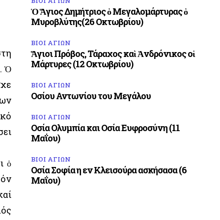
ΒΙΟΙ ΑΓΙΩΝ
Ὁ Ἅγιος Δημήτριος ὁ Μεγαλομάρτυρας ὁ
Μυροβλύτης(26 Οκτωβρίου)
ΒΙΟΙ ΑΓΙΩΝ
στη
Ἅγιοι Πρόβος, Τάραχος καὶ Ἀνδρόνικος οἱ
Μάρτυρες (12 Οκτωβρίου)
. Ὁ
ῖχε
ΒΙΟΙ ΑΓΙΩΝ
Οσίου Αντωνίου του Μεγάλου
των
ικό
ΒΙΟΙ ΑΓΙΩΝ
Οσία Ολυμπία και Οσία Ευφροσύνη (11
σει
Μαΐου)
ΒΙΟΙ ΑΓΙΩΝ
ι ὁ
Οσία Σοφία η εν Κλεισούρα ασκήσασα (6
τόν
Μαΐου)
καί
μός