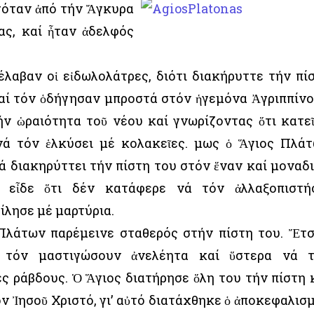
όταν ἀπό τήν Ἄγκυρα
ας, καί ἦταν ἀδελφός
έλαβαν οἱ εἰδωλολάτρες, διότι διακήρυττε τήν πί
αί τόν ὁδήγησαν μπροστά στόν ἡγεμόνα Ἀγριππίνο
ήν ὡραιότητα τοῦ νέου καί γνωρίζοντας ὅτι κατε
νά τόν ἑλκύσει μέ κολακεῖες. Ὅμως ὁ Ἅγιος Πλά
ά διακηρύττει τήν πίστη του στόν ἕναν καί μοναδ
 εἶδε ὅτι δέν κατάφερε νά τόν ἀλλαξοπιστή
ίλησε μέ μαρτύρια.
 Πλάτων παρέμεινε σταθερός στήν πίστη του. Ἔτσ
ά τόν μαστιγώσουν ἀνελέητα καί ὕστερα νά 
 ράβδους. Ὁ Ἅγιος διατήρησε ὅλη του τήν πίστη 
ν Ἰησοῦ Χριστό, γι’ αὐτό διατάχθηκε ὁ ἀποκεφαλισ