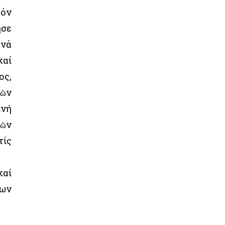
τόν
ησε
 νά
καί
ος,
κῶν
ινή
τῶν
τίς
καί
ρων