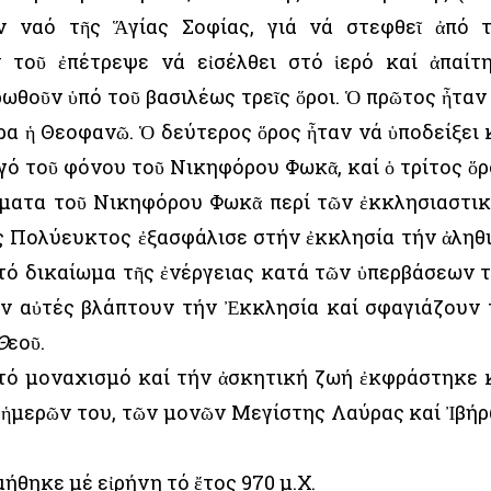
όν ναό τῆς Ἅγίας Σοφίας, γιά νά στεφθεῖ ἀπό 
 τοῦ ἐπέτρεψε νά εἰσέλθει στό ἱερό καί ἀπαίτ
θοῦν ὑπό τοῦ βασιλέως τρεῖς ὅροι. Ὁ πρῶτος ἦταν
ρα ἡ Θεοφανῶ. Ὁ δεύτερος ὅρος ἦταν νά ὑποδείξει 
γό τοῦ φόνου τοῦ Νικηφόρου Φωκᾶ, καί ὁ τρίτος ὅρ
σματα τοῦ Νικηφόρου Φωκᾶ περί τῶν ἐκκλησιαστι
ς Πολύευκτος ἐξασφάλισε στήν ἐκκλησία τήν ἀληθ
 τό δικαίωμα τῆς ἐνέργειας κατά τῶν ὑπερβάσεων 
αν αὐτές βλάπτουν τήν Ἐκκλησία καί σφαγιάζουν 
Θ
εοῦ.
 τό μοναχισμό καί τήν ἀσκητική ζωή ἐκφράστηκε 
ῶν ἡμερῶν του, τῶν μονῶν Μεγίστης Λαύρας καί Ἰβή
θηκε μέ εἰρήνη τό ἔτος 970 μ.Χ.