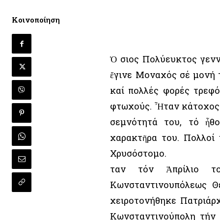
Κοινοποίηση
Ὁ Ὅσιος Πολύευκτος γεν
ἔγινε Μοναχός σέ μονή 
καί πολλές φορές τρεφό
φτωχούς. Ἦταν κάτοχος μ
σεμνότητά του, τό ἦθο
χαρακτῆρα του. Πολλοί
Χρυσόστομο.
Ὅταν τόν Ἀπρίλιο τ
Κωνσταντινουπόλεως Θε
χειροτονήθηκε Πατριάρχ
Κωνσταντινούπολη τήν Ρ