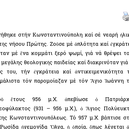
νήθηκε στήν Κωνσταντινούπολη καί σέ νεαρή ἡλι
τῆς νήσου Πρώτης. Ζοῦσε μέ ἁπλότητα καί ἐγκράτ
ταν μέ ἕνα κομμάτι ξερό ψωμί, γιά νά θρέψει τ
εγάλης θεολογικῆς παιδείας καί διακρινόταν γιά
ς του, τήν ἐγκράτεια καί ἀντικειμενικότητα 
 μάλιστα τόν παρομοίαζαν μέ τόν Ἅγιο Ἰωάννη 
οῦ ἔτους 956 μ.Χ. ἀπεβίωσε ὁ Πατριάρχ
οφύλακτος (931 – 956 μ.Χ.), ὁ Ἅγιος Πολύευκ
ης Κωνσταντινουπόλεως. Τό 957 μ.Χ. βάπτισε σ
ωσίδα ἡγεμονίδα Ὄλγα, ἡ ὁποία, ὅπως λέγεται 