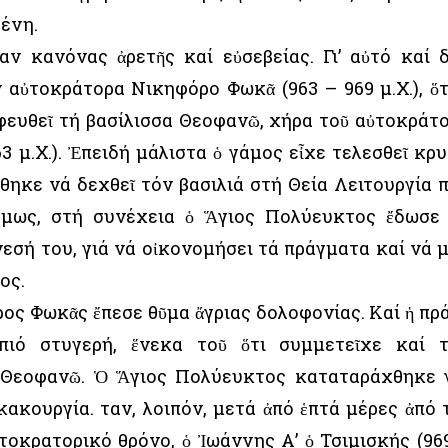
ένη.
ν κανόνας ἀρετῆς καί εὐσεβείας. Γι’ αὐτό καί 
 αὐτοκράτορα Νικηφόρο Φωκᾶ (963 – 969 μ.Χ.), ὅ
φευθεῖ τή βασίλισσα Θεοφανῶ, χήρα τοῦ αὐτοκράτ
3 μ.Χ.). Ἐπειδή μάλιστα ὁ γάμος εἶχε τελεσθεῖ κρ
ήθηκε νά δεχθεῖ τόν βασιλιά στή Θεία Λειτουργία 
 Ὅμως, στή συνέχεια ὁ Ἅγιος Πολύευκτος ἔδωσε
εσή του, γιά νά οἰκονομήσει τά πράγματα καί νά 
ος.
ς Φωκᾶς ἔπεσε θῦμα ἄγριας δολοφονίας. Καί ἡ πρ
πιό στυγερή, ἕνεκα τοῦ ὅτι συμμετεῖχε καί 
α Θεοφανῶ. Ὁ Ἅγιος Πολύευκτος καταταράχθηκε 
ακουργία. Ὅταν, λοιπόν, μετά ἀπό ἑπτά μέρες ἀπό 
οκρατορικό θρόνο, ὁ Ἰωάννης Α’ ὁ Τσιμισκής (96