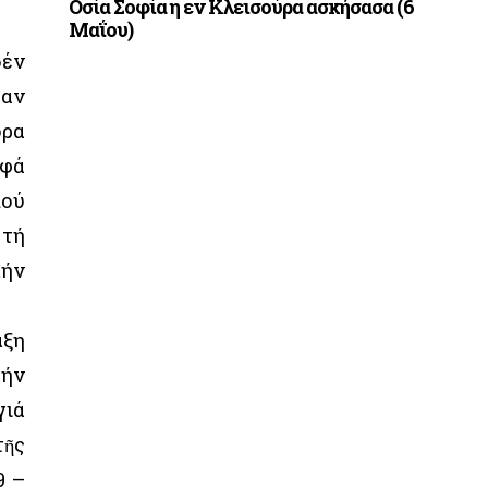
Οσία Σοφία η εν Κλεισούρα ασκήσασα (6
Μαΐου)
δέν
ταν
ορα
υφά
πού
 τή
μήν
άξη
τήν
γιά
τῆς
9 –