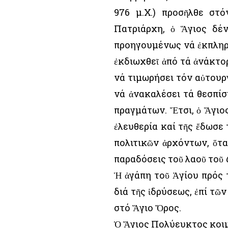
976 μ.Χ.) προσῆλθε στ
Πατριάρχη, ὁ Ἅγιος δέν
προηγουμένως νά ἐκπληρω
ἐκδιωχθεῖ ἀπό τά ἀνάκτο
νά τιμωρήσει τόν αὐτουρ
νά ἀνακαλέσει τά θεσπί
πραγμάτων. Ἔτσι, ὁ Ἅγιο
ἐλευθερία καί τῆς ἔδωσε
πολιτικῶν ἀρχόντων, ὅτ
παραδόσεις τοῦ λαοῦ τοῦ
Ἡ ἀγάπη τοῦ Ἁγίου πρός
διά τῆς ἱδρύσεως, ἐπί τ
στό Ἅγιο Ὄρος.
Ὁ Ἅγιος Πολύευκτος κοιμή