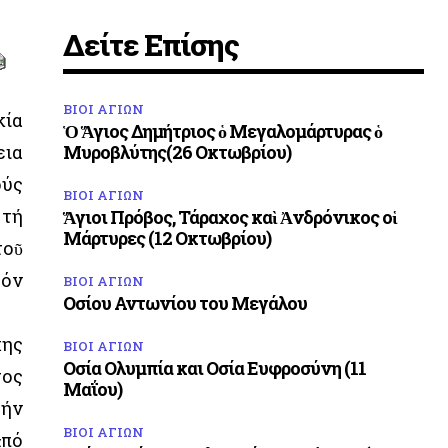
Δείτε Επίσης
ΒΙΟΙ ΑΓΙΩΝ
κία
Ὁ Ἅγιος Δημήτριος ὁ Μεγαλομάρτυρας ὁ
εια
Μυροβλύτης(26 Οκτωβρίου)
ούς
ΒΙΟΙ ΑΓΙΩΝ
 τή
Ἅγιοι Πρόβος, Τάραχος καὶ Ἀνδρόνικος οἱ
Μάρτυρες (12 Οκτωβρίου)
τοῦ
τόν
ΒΙΟΙ ΑΓΙΩΝ
Οσίου Αντωνίου του Μεγάλου
ης
ΒΙΟΙ ΑΓΙΩΝ
Οσία Ολυμπία και Οσία Ευφροσύνη (11
τος
Μαΐου)
τήν
ΒΙΟΙ ΑΓΙΩΝ
ἀπό