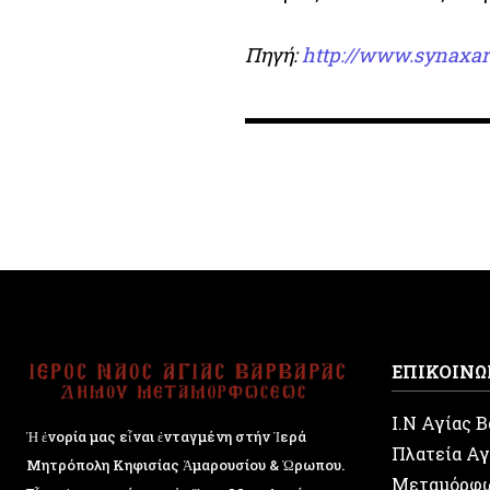
Πηγή:
http://www.synaxar
ΕΠΙΚΟΙΝΩ
Ι.Ν Αγίας 
Ἡ ἐνορία μας εἶναι ἐνταγμένη στήν Ἱερά
Πλατεία Αγ
Μητρόπολη Κηφισίας Ἁμαρουσίου & Ὠρωπου.
Μεταμόρφ