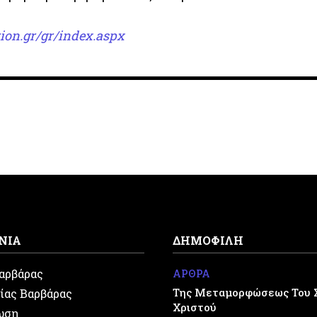
ion.gr/gr/index.aspx
ΝΙΑ
ΔΗΜΟΦΙΛΗ
Βαρβάρας
ΑΡΘΡΑ
Της Μεταμορφώσεως Του 
ίας Βαρβάρας
Χριστού
ωση