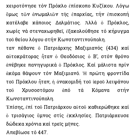
χειροτόνησε τόν Πρόκλο ἐπίσκοπο Κυζίκου. Λόγω
ὅμως τῶν ἀνωμαλιῶν τῆς ἐπαρχίας, τήν ἐπισκοπή
κατέλαβε κάποιος Δαλμάτιος. Ἀλλά ὁ Πρόκλος,
χωρίς νά στεναχωρηθεῖ, ἐξακολούθησε τό κήρυγμα
τοῦ θείου λόγου στήν Κωνσταντινούπολη.
Ὅταν πέθανε ὁ Πατριάρχης Μαξιμιανός (434) καί
αὐτοκράτορας ἦταν ὁ Θεοδόσιος ὁ Β’, στόν θρόνο
ἀνέβηκε πανηγυρικά ὁ Πρόκλος. Καί μάλιστα πρίν
ἀκόμα θάψουν τόν Μαξιμιανό. Ἡ πρώτη φροντίδα
τοῦ Πρόκλου ἦταν, ἡ ἀνακομιδή τοῦ ἱεροῦ λειψάνου
τοῦ Χρυσοστόμου ἀπό τά Κόμανα στήν
Κωνσταντινούπολη.
Ἐπίσης, ἐπί τοῦ Πατριάρχου αὐτοῦ καθιερώθηκε καί
ὁ τρισάγιος ὕμνος στίς ἐκκλησίες. Πατριάρχευσε
δώδεκα χρόνια καί τρεῖς μῆνες.
Απεβίωσε τό 447.