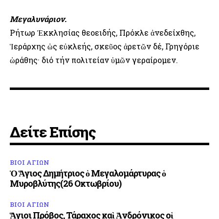
Μεγαλυνάριον.
Ρήτωρ Ἐκκλησίας θεοειδής, Πρόκλε ἀνεδείχθης,
Ἱεράρχης ὡς εὐκλεής, σκεῦος ἀρετῶν δέ, Γρηγόριε
ὡράθης· διό τήν πολιτείαν ὑμῶν γεραίρομεν.
Δείτε Επίσης
ΒΙΟΙ ΑΓΙΩΝ
Ὁ Ἅγιος Δημήτριος ὁ Μεγαλομάρτυρας ὁ
Μυροβλύτης(26 Οκτωβρίου)
ΒΙΟΙ ΑΓΙΩΝ
Ἅγιοι Πρόβος, Τάραχος καὶ Ἀνδρόνικος οἱ