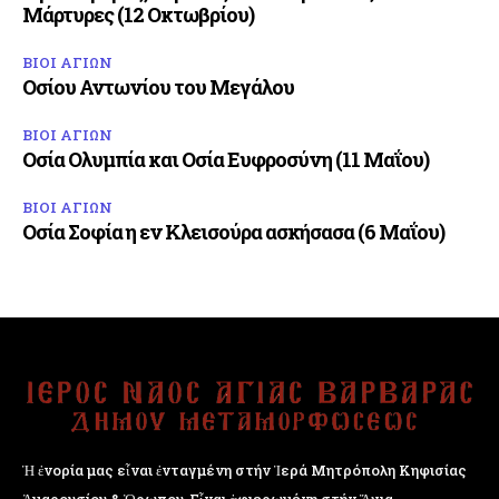
Μάρτυρες (12 Οκτωβρίου)
ΒΙΟΙ ΑΓΙΩΝ
Οσίου Αντωνίου του Μεγάλου
ΒΙΟΙ ΑΓΙΩΝ
Οσία Ολυμπία και Οσία Ευφροσύνη (11 Μαΐου)
ΒΙΟΙ ΑΓΙΩΝ
Οσία Σοφία η εν Κλεισούρα ασκήσασα (6 Μαΐου)
Ἡ ἐνορία μας εἶναι ἐνταγμένη στήν Ἱερά Μητρόπολη Κηφισίας