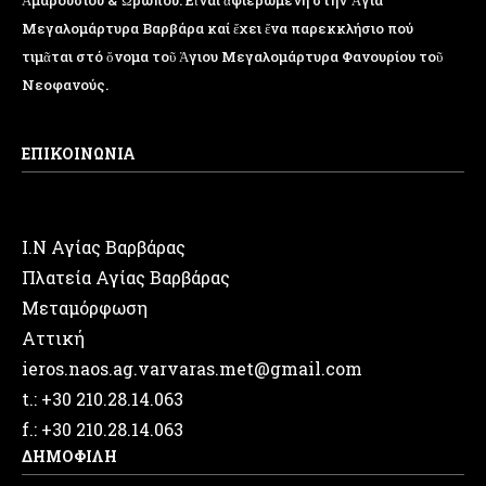
Ἁμαρουσίου & Ὠρωπου. Εἶναι ἀφιερωμένη στήν Ἅγια
Μεγαλομάρτυρα Βαρβάρα καί ἔχει ἕνα παρεκκλήσιο πού
τιμᾶται στό ὄνομα τοῦ Ἁγιου Μεγαλομάρτυρα Φανουρίου τοῦ
Νεοφανούς.
ΕΠΙΚΟΙΝΩΝΙΑ
Ι.Ν Αγίας Βαρβάρας
Πλατεία Αγίας Βαρβάρας
Μεταμόρφωση
Αττική
ieros.naos.ag.varvaras.met@gmail.com
t.: +30 210.28.14.063
f.: +30 210.28.14.063
ΔΗΜΟΦΙΛΗ