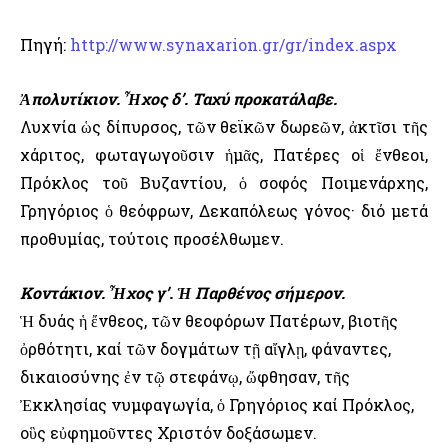
Πηγή:
http://www.synaxarion.gr/gr/index.aspx
Ἀπολυτίκιον. Ἦχος δ’. Ταχύ προκατάλαβε.
Λυχνία ὡς δίπυρσος, τῶν θεϊκῶν δωρεῶν, ἀκτῖσι τῆς
χάριτος, φωταγωγοῦσιν ἡμᾶς, Πατέρες οἱ ἔνθεοι,
Πρόκλος τοῦ Βυζαντίου, ὁ σοφός Ποιμενάρχης,
Γρηγόριος ὁ θεόφρων, Δεκαπόλεως γόνος· διό μετά
προθυμίας, τούτοις προσέλθωμεν.
Κοντάκιον. Ἦχος γ’. Ἡ Παρθένος σήμερον.
Ἡ δυάς ἡ ἔνθεος, τῶν θεοφόρων Πατέρων, βιοτῆς
ὀρθότητι, καί τῶν δογμάτων τῇ αἴγλῃ, φάναντες,
δικαιοσύνης ἐν τῷ στεφάνῳ, ὤφθησαν, τῆς
Ἐκκλησίας νυμφαγωγία, ὁ Γρηγόριος καί Πρόκλος,
οὓς εὐφημοῦντες Χριστόν δοξάσωμεν.