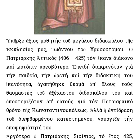
Ὑπῆρξε ἄξιος μαθητής τοῦ μεγάλου διδασκάλου τῆς
Ἐκκλησίας μας, Ἰωάννου τοῦ Χρυσοστόμου. Ὁ
Πατριάρχης Ἀττικός (406 – 425) τόν ἔκανε διάκονο
καί κατόπιν πρεσβύτερο. Ἐπειδή διακρινόταν γιά
τήν παιδεία, τήν ἀρετή καί τήν διδακτική του
ἱκανότητα, ἀγαπήθηκε θερμά ἀπ’ ὅλους τούς
θαυμαστές τοῦ ἀξέχαστου διδασκάλου του καί
ὑποστηριζόταν ἀπ’ αὐτούς γιά τόν Πατριαρχικό
θρόνο τῆς Κωνσταντινουπόλεως. Ἀλλά ἡ ἀντίδραση
τοῦ διεφθαρμένου κατεστημένου, ναυάγιζε τήν
ὑποψηφιότητά του.
Ἀργότερα ὁ Πατριάρχης Σισίνιος, τό ἔτος 425,