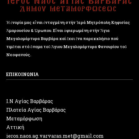
Ἡ ἐνορία μας εἶναι ἐνταγμένη στήν Ἱερά Μητρόπολη Κηφισίας
Ἁμαρουσίου & Ὠρωπου. Εἶναι ἀφιερωμένη στήν Ἅγια
Μεγαλομάρτυρα Βαρβάρα καί ἔχει ἕνα παρεκκλήσιο πού
τιμᾶται στό ὄνομα τοῦ Ἁγιου Μεγαλομάρτυρα Φανουρίου τοῦ
Νεοφανούς.
ΕΠΙΚΟΙΝΩΝΙΑ
Ι.Ν Αγίας Βαρβάρας
Πλατεία Αγίας Βαρβάρας
Μεταμόρφωση
Αττική
ieros.naos.ag.varvaras.met@gmail.com