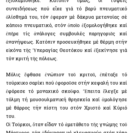
ἐξισλαμίσθηκε. Κατόπιν ὅμως, οἱ τύψεις
συνειδήσεως πού εἶχε γιά τό βαρύ πνευματικό
ὀλίσθημά του, τόν ἐφεραν μέ δάκρυα μετανοίας σέ
κάποιο πνευματικό, στόν ὁποῖο ἐξομολογήθηκε καί
ἐπῆρε τίς ἀνάλογες συμβουλές παρηγοριᾶς καί
ἀνανήψεως. Κατόπιν προσευχήθηκε μέ θέρμη στήν
εἰκόνα τῆς Ὑπεραγίας Θεοτόκου καί ἐξεκίνησε γιά
τόν κριτή τῆς πόλεως.
Μόλις ἔφθασε ἐνώπιον τοῦ κριτοῦ, ἐπέταξε τό
τούρκικο σαρίκι πού ἐφοροῦσε στήν κεφαλή του καί
ἐφόρεσε τό μοναχικό σκοῦφο. Ἔπειτα ἔλεγξε μέ
τόλμη τή μουσουλμανική θρησκεία καί ὁμολόγησε
μέ θάρρος τήν πίστη του στόν Χριστό καί Κύριό
του.
Οἱ Τοῦρκοι, ὅταν εἶδαν τό ἀμετάθετο τῆς γνώμης τοῦ
Μάρτυρος, τόν ὁδήγησαν μέ χλευασμούς στόν τόπο