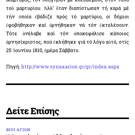
τοῦ μαρτυρίου. Ἀλλ’ ὅταν διαπίστωσαν τή χαρά μέ
τήν ὁποία ἐβάδιζε πρός τό μαρτύριο, οἱ δήμιοι
ἐφοβήθηκαν καί ἀρνήθηκαν νά τόν ἐκτελέσουν.
Τότε ἀνέλαβε καί τόν ἀποκεφάλισε κάποιος
ἀρνησίχριστος, πού ἐκλήθηκε γιά τό λόγο αὐτό, στίς
25 Ἰουνίου 1810, ἡμέρα Σάββατο.
Πηγή:
http://www.synaxarion.gr/gr/index.aspx
Δείτε Επίσης
ΒΙΟΙ ΑΓΙΩΝ