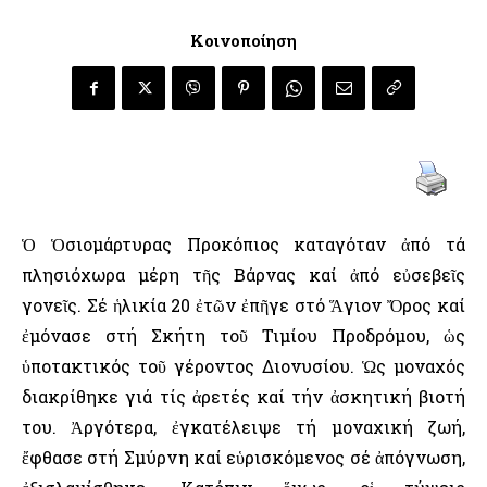
Κοινοποίηση
Ὁ Ὁσιομάρτυρας Προκόπιος καταγόταν ἀπό τά
πλησιόχωρα μέρη τῆς Βάρνας καί ἀπό εὐσεβεῖς
γονεῖς. Σέ ἡλικία 20 ἐτῶν ἐπῆγε στό Ἅγιον Ὄρος καί
ἐμόνασε στή Σκήτη τοῦ Τιμίου Προδρόμου, ὡς
ὑποτακτικός τοῦ γέροντος Διονυσίου. Ὡς μοναχός
διακρίθηκε γιά τίς ἀρετές καί τήν ἀσκητική βιοτή
του. Ἀργότερα, ἐγκατέλειψε τή μοναχική ζωή,
ἔφθασε στή Σμύρνη καί εὑρισκόμενος σέ ἀπόγνωση,