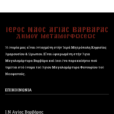
Ἡ ἐνορία μας εἶναι ἐνταγμένη στήν Ἱερά Μητρόπολη Κηφισίας
Ἁμαρουσίου & Ὠρωπου. Εἶναι ἀφιερωμένη στήν Ἅγια
Μεγαλομάρτυρα Βαρβάρα καί ἔχει ἕνα παρεκκλήσιο πού
τιμᾶται στό ὄνομα τοῦ Ἁγιου Μεγαλομάρτυρα Φανουρίου τοῦ
Νεοφανούς.
ΕΠΙΚΟΙΝΩΝΙΑ
Ι.Ν Αγίας Βαρβάρας