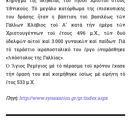
κήρυγμα τῆς ἀλήθειας τοῦ Ἰησοῦ Χριστοῦ στούς
Ἐθνικούς. Τό μεγάλο κατόρθωμα τῆς ἐπισκοπικῆς
του δράσης ἦταν ἡ βάπτιση τοῦ βασιλέως τῶν
Γάλλων Κλόβιος τοῦ Α’ κατά τήν ἡμέρα τῶν
Χριστουγέννων τοῦ ἔτους 496 μ.Χ., τῶν δυό
ἀδελφῶν αὐτοῦ καί 3.000 γυναικῶν καί παίδων. Γιά
τό τεράστιο ἱεραποστολικό του ἔργο ὀνομάσθηκε
«Ἀπόστολος τῆς Γαλλίας».
Ὁ Ἅγιος Ρεμίγιος μέ τό πέρασμα τοῦ χρόνου ἔχασε
τήν ὅρασή του καί κοιμήθηκε ὁσίως μέ εἰρήνη τό
ἔτος 533 μ.Χ.
Πηγή:
http://www.synaxarion.gr/gr/index.aspx