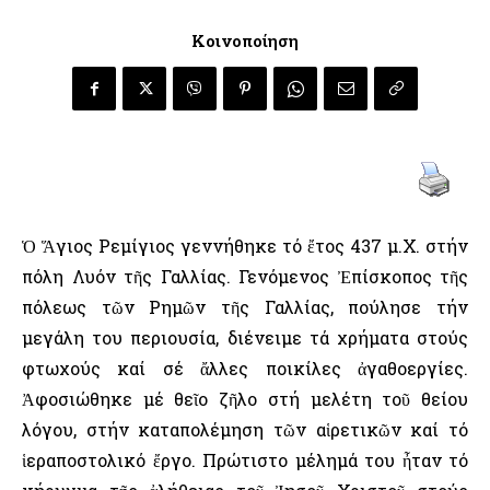
Κοινοποίηση
Ὁ Ἅγιος Ρεμίγιος γεννήθηκε τό ἔτος 437 μ.Χ. στήν
πόλη Λυόν τῆς Γαλλίας. Γενόμενος Ἐπίσκοπος τῆς
πόλεως τῶν Ρημῶν τῆς Γαλλίας, πούλησε τήν
μεγάλη του περιουσία, διένειμε τά χρήματα στούς
φτωχούς καί σέ ἄλλες ποικίλες ἀγαθοεργίες.
Ἀφοσιώθηκε μέ θεῖο ζῆλο στή μελέτη τοῦ θείου
λόγου, στήν καταπολέμηση τῶν αἱρετικῶν καί τό
ἱεραποστολικό ἔργο. Πρώτιστο μέλημά του ἦταν τό