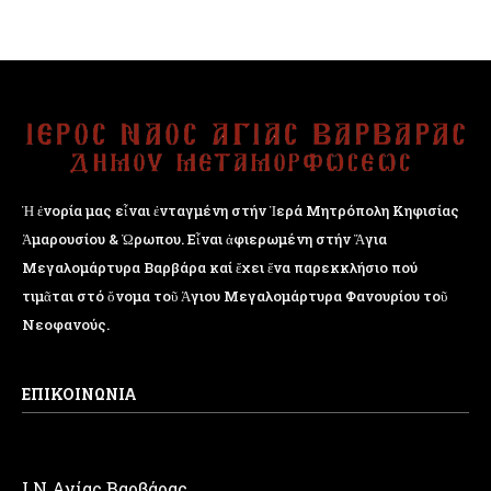
Ἡ ἐνορία μας εἶναι ἐνταγμένη στήν Ἱερά Μητρόπολη Κηφισίας
Ἁμαρουσίου & Ὠρωπου. Εἶναι ἀφιερωμένη στήν Ἅγια
Μεγαλομάρτυρα Βαρβάρα καί ἔχει ἕνα παρεκκλήσιο πού
τιμᾶται στό ὄνομα τοῦ Ἁγιου Μεγαλομάρτυρα Φανουρίου τοῦ
Νεοφανούς.
ΕΠΙΚΟΙΝΩΝΙΑ
Ι.Ν Αγίας Βαρβάρας