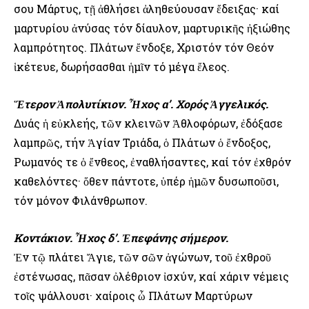
σου Μάρτυς, τῇ ἀθλήσει ἀληθεύουσαν ἔδειξας· καί
μαρτυρίου ἀνύσας τόν δίαυλον, μαρτυρικῆς ἠξιώθης
λαμπρότητος. Πλάτων ἔνδοξε, Χριστόν τόν Θεόν
ἱκέτευε, δωρήσασθαι ἡμῖν τό μέγα ἔλεος.
Ἕτερον Ἀπολυτίκιον. Ἦχος α’. Χορός Ἀγγελικός.
Δυάς ἡ εὐκλεής, τῶν κλεινῶν Ἀθλοφόρων, ἐδόξασε
λαμπρῶς, τήν Ἁγίαν Τριάδα, ὁ Πλάτων ὁ ἔνδοξος,
Ρωμανός τε ὁ ἔνθεος, ἐναθλήσαντες, καί τόν ἐχθρόν
καθελόντες· ὅθεν πάντοτε, ὑπέρ ἡμῶν δυσωποῦσι,
τόν μόνον Φιλάνθρωπον.
Κοντάκιον. Ἦχος δ’. Ἐπεφάνης σήμερον.
Ἐν τῷ πλάτει Ἄγιε, τῶν σῶν ἀγώνων, τοῦ ἐχθροῦ
ἐστένωσας, πᾶσαν ὀλέθριον ἰσχύν, καί χάριν νέμεις
τοῖς ψάλλουσι· χαίροις ὦ Πλάτων Μαρτύρων