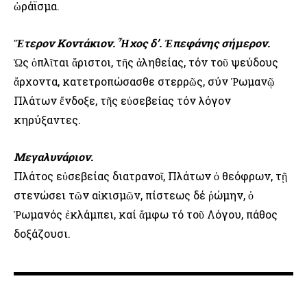
ὡράϊσμα.
Ἕτερον Κοντάκιον. Ἦχος δ’. Ἐπεφάνης σήμερον.
Ὡς ὁπλῖται ἄριστοι, τῆς ἀληθείας, τόν τοῦ ψεύδους
ἄρχοντα, κατετροπώσασθε στερρῶς, σύν Ῥωμανῷ
Πλάτων ἔνδοξε, τῆς εὐσεβείας τόν λόγον
κηρύξαντες.
Μεγαλυνάριον.
Πλάτος εὐσεβείας διατρανοῖ, Πλάτων ὁ θεόφρων, τῇ
στενώσει τῶν αἰκισμῶν, πίστεως δέ ῥώμην, ὁ
Ῥωμανός ἐκλάμπει, καί ἄμφω τό τοῦ Λόγου, πάθος
δοξάζουσι.