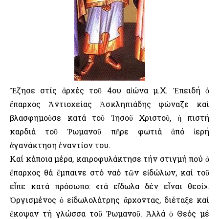
Ἔζησε στίς ἀρχές τοῦ 4ου αἰώνα μ.Χ. Ἐπειδή ὁ
ἔπαρχος Ἀντιοχείας Ἀσκληπιάδης φώναζε καί
βλασφημοῦσε κατά τοῦ Ἰησοῦ Χριστοῦ, ἡ πιστή
καρδιά τοῦ Ῥωμανοῦ πῆρε φωτιά ἀπό ἱερή
ἀγανάκτηση ἐναντίον του.
Καί κάποια μέρα, καιροφυλάκτησε τήν στιγμή πού ὁ
ἔπαρχος θά ἔμπαινε στό ναό τῶν εἰδώλων, καί τοῦ
εἶπε κατά πρόσωπο: «τά εἴδωλα δέν εἶναι θεοί».
Ὀργισμένος ὁ εἰδωλολάτρης ἄρχοντας, διέταξε καί
ἔκοψαν τή γλώσσα τοῦ Ῥωμανοῦ. Ἀλλά ὁ Θεός μέ