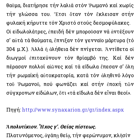
θαῦμα, διατήρησε τήν λαλιά στόν Ῥωμανό καί χωρίς
τήν γλώσσα του. Ἔτσι ὅταν τόν ἔκλεισαν στήν
φυλακή κήρυττε τόν Χριστό στούς δεσμοφύλακες.
Οἱ εἰδωλολάτρες, ἐπειδή δέν μποροῦσαν νά ἀντέξουν
σ’ αὐτά τά θαύματα, ἔπνιξαν τόν γενναῖο μάρτυρα (τό
304 μ.Χ.). Ἀλλά ἡ ἀλήθεια δέν πνίγεται. Ἀντίθετα οἱ
διωγμοί ἐπιταχύνουν τόν θρίαμβό της. Καί δέν
πέρασαν πολλοί αἰῶνες καί τά εἴδωλα ἔπεσαν σ’ ὅλη
τήν ρωμαϊκή αὐτοκρατορία, κατά τόν ἀληθινό λόγο
τοῦ Ῥωμανοῦ, πού φωνάζει καί στήν ἐποχή τῶν
σύγχρονων εἰδώλων, ὅτι «τά εἴδωλα δέν εἶναι θεοί».
Πηγή:
http://www.synaxarion.gr/gr/index.aspx
Ἀπολυτίκιον. Ἦχος γ’. Θείας πίστεως.
Πλατυνόμενος, ἀγάπῃ θείᾳ, τήν φερώνυμον, κλῆσίν