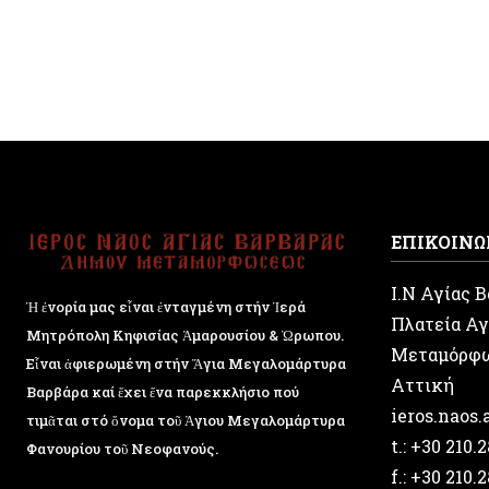
ΕΠΙΚΟΙΝΩ
Ι.Ν Αγίας 
Ἡ ἐνορία μας εἶναι ἐνταγμένη στήν Ἱερά
Πλατεία Αγ
Μητρόπολη Κηφισίας Ἁμαρουσίου & Ὠρωπου.
Μεταμόρφ
Εἶναι ἀφιερωμένη στήν Ἅγια Μεγαλομάρτυρα
Αττική
Βαρβάρα καί ἔχει ἕνα παρεκκλήσιο πού
ieros.naos
τιμᾶται στό ὄνομα τοῦ Ἁγιου Μεγαλομάρτυρα
t.: +30 210.
Φανουρίου τοῦ Νεοφανούς.
f.: +30 210.