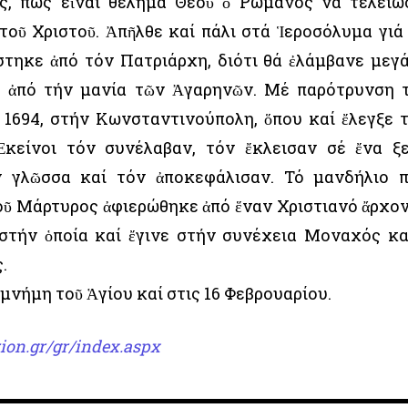
ς, πώς εἶναι θέλημα Θεοῦ ὁ Ρωμανός νά τελειώ
τοῦ Χριστοῦ. Ἀπῆλθε καί πάλι στά Ἱεροσόλυμα γιά
στηκε ἀπό τόν Πατριάρχη, διότι θά ἐλάμβανε μεγ
ς ἀπό τήν μανία τῶν Ἀγαρηνῶν. Μέ παρότρυνση 
 1694, στήν Κωνσταντινούπολη, ὅπου καί ἔλεγξε 
Ἐκείνοι τόν συνέλαβαν, τόν ἔκλεισαν σέ ἔνα ξ
ν γλῶσσα καί τόν ἀποκεφάλισαν. Τό μανδήλιο 
οῦ Μάρτυρος ἀφιερώθηκε ἀπό ἕναν Χριστιανό ἄρχο
στήν ὁποία καί ἔγινε στήν συνέχεια Μοναχός κα
.
μνήμη τοῦ Ἁγίου καί στις 16 Φεβρουαρίου.
ion.gr/gr/index.aspx