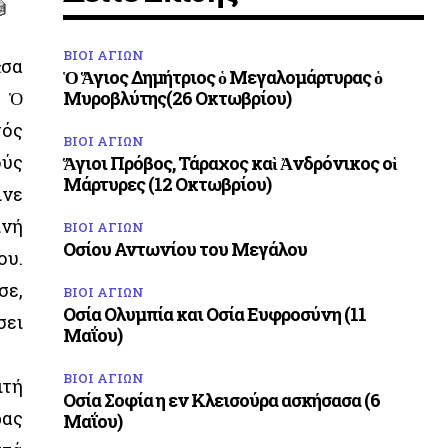
ΒΙΟΙ ΑΓΙΩΝ
ᾶσα
Ὁ Ἅγιος Δημήτριος ὁ Μεγαλομάρτυρας ὁ
. Ὁ
Μυροβλύτης(26 Οκτωβρίου)
τός
ΒΙΟΙ ΑΓΙΩΝ
ούς
Ἅγιοι Πρόβος, Τάραχος καὶ Ἀνδρόνικος οἱ
Μάρτυρες (12 Οκτωβρίου)
ινε
ινή
ΒΙΟΙ ΑΓΙΩΝ
Οσίου Αντωνίου του Μεγάλου
ου.
σε,
ΒΙΟΙ ΑΓΙΩΝ
Οσία Ολυμπία και Οσία Ευφροσύνη (11
σει
Μαΐου)
ΒΙΟΙ ΑΓΙΩΝ
ιτή
Οσία Σοφία η εν Κλεισούρα ασκήσασα (6
ρας
Μαΐου)