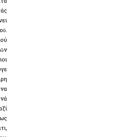
κτά
τάς
νει
οῦ.
πού
τῶν
ιοι
υγε
άρη
ῶνα
 νά
αζί
νως
τι,