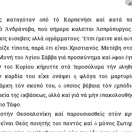
ς καταγόταν ἀπό τό Καρπενήσι καί κατά π
ό Ἀνδράνοβα, πού σήμερα καλεῖται Ἀσπρόπυργος
ῖς εὐσεβεῖς ἀλλά ἀγράμματους. Ἔτσι ἔμεινε καί αὐ
ίζε τίποτα, παρά ὅτι εἶναι Χριστιανός. Μετέβη στ
Μονή τοῦ Ἁγίου Σάββα γιά προσκύνημα καί ἀφοῦ ἔγ
 τοῦ Κυρίου κήρυττε στά Ἱεροσόλυμα τήν ἀληθ
ν καρδία του εἶχε ἀνάψει ἡ φλόγα τοῦ μαρτυρί
ρχη τόν σκοπό του, ὁ ὁποῖος βέβαια τόν ἐμπόδι
ρεία τῆς ἐκβάσεως, ἀλλά καί γιά νά μήν ἐπακολουθή
ιο Τάφο.
στήν Θεσσαλονίκη καί παρουσιασθείς στόν κρ
 εἶναι Θεός ποιητής τοῦ παντός καί ὁ μόνος Σωτῆ