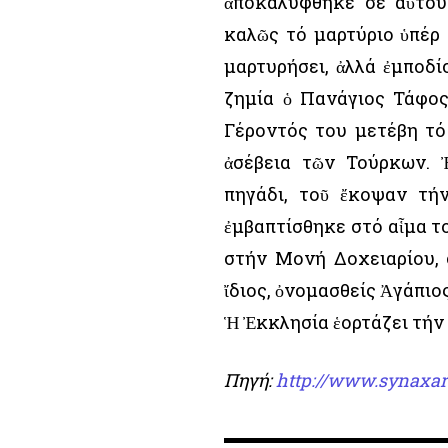
ἀποκαλύφθηκε σέ αὐτού
καλῶς τό μαρτύριο ὑπέρ 
μαρτυρήσει, ἀλλά ἐμποδί
ζημία ὁ Πανάγιος Τάφο
Γέροντός του μετέβη τό
ἀσέβεια τῶν Τούρκων. 
πηγάδι, τοῦ ἔκοψαν τή
ἐμβαπτίσθηκε στό αἷμα τ
στήν Μονή Δοχειαρίου, 
ἴδιος, ὀνομασθείς Ἀγάπιος
Ἡ Ἐκκλησία ἑορτάζει τήν 
Πηγή:
http://www.synaxar