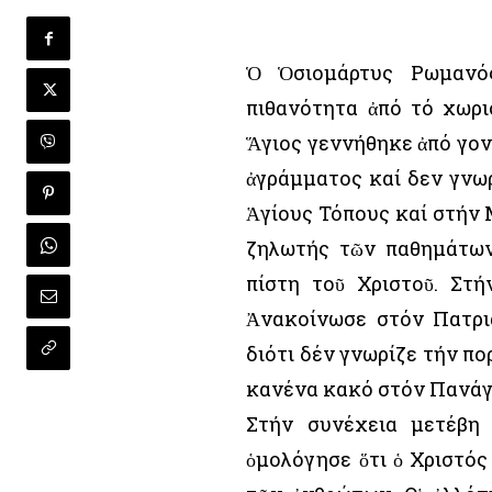
Ὁ Ὁσιομάρτυς Ρωμανό
πιθανότητα ἀπό τό χωρι
Ἅγιος γεννήθηκε ἀπό γονε
ἀγράμματος καί δεν γνωρ
Ἁγίους Τόπους καί στήν 
ζηλωτής τῶν παθημάτων
πίστη τοῦ Χριστοῦ. Στή
Ἀνακοίνωσε στόν Πατριά
διότι δέν γνωρίζε τήν πο
κανένα κακό στόν Πανάγ
Στήν συνέχεια μετέβη 
ὁμολόγησε ὅτι ὁ Χριστός