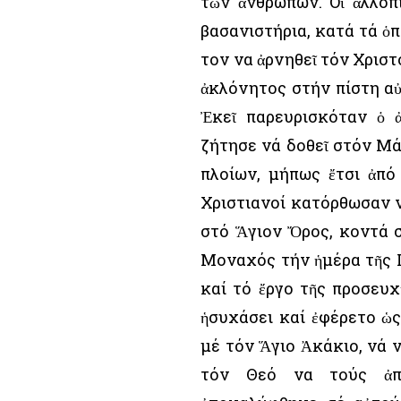
τῶν ἀνθρώπων. Οἱ ἀλλόπ
βασανιστήρια, κατά τά ὁπ
τον να ἀρνηθεῖ τόν Χριστ
ἀκλόνητος στήν πίστη αὐ
Ἐκεῖ παρευρισκόταν ὁ 
ζήτησε νά δοθεῖ στόν Μά
πλοίων, μήπως ἔτσι ἀπό
Χριστιανοί κατόρθωσαν 
στό Ἅγιον Ὄρος, κοντά σ
Μοναχός τήν ἡμέρα τῆς 
καί τό ἔργο τῆς προσευχ
ἡσυχάσει καί ἐφέρετο ὡς
μέ τόν Ἅγιο Ἀκάκιο, νά
τόν Θεό να τούς ἀπο