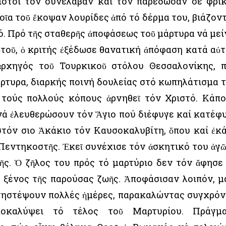
ιστοι τόν συνέλαβαν καί τόν παρέδωσαν σέ φρι
οῖα τοῦ ἔκοψαν λουρίδες ἀπό τό δέρμα του, βιάζον
ό. Πρό τῆς σταθερῆς ἀποφάσεως τοῦ μάρτυρα νά μεί
τοῦ, ὁ κριτής ἐξέδωσε θανατική ἀπόφαση κατά αὐτ
ἀρχηγός τοῦ Τουρκικοῦ στόλου Θεσσαλονίκης, 
ρτυρα, διαρκής ποινή δουλείας στό κωπηλάτισμα 
 τούς πολλούς κόπους ἀρνηθεῖ τόν Χριστό. Κάπο
νά ἐλευθερώσουν τόν Ἅγιο πού διέφυγε καί κατέφ
τόν Ὅσιο Ἀκάκιο τόν Καυσοκαλυβίτη, ὅπου καί ἐκ
Πεντηκοστῆς. Ἐκεῖ συνέχισε τόν ἀσκητικό του ἀγ
ῆς. Ὁ ζῆλος του πρός τό μαρτύριο δεν τόν ἄφησε
 ξένος τῆς παρούσας ζωῆς. Ἀποφάσισαν λοιπόν, μ
 νηστέψουν πολλές ἡμέρες, παρακαλώντας συγχρό
καλύψει τό τέλος τοῦ Μαρτυρίου. Πράγμα