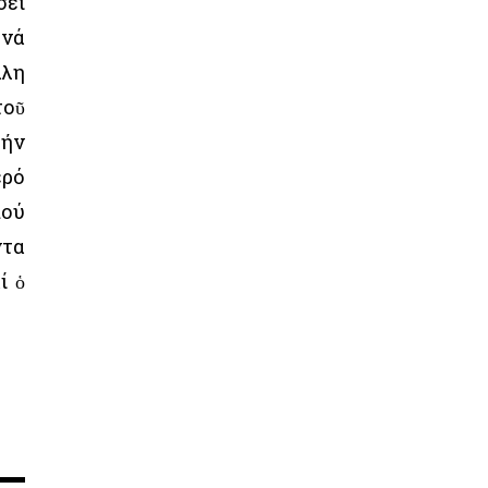
σει
 νά
άλη
τοῦ
τήν
ερό
πού
ντα
ί ὁ