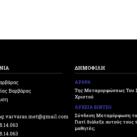
ΝΙΑ
ΔΗΜΟΦΙΛΗ
Βαρβάρας
ΑΡΘΡΑ
Της Μεταμορφώσεως Του 
ίας Βαρβάρας
Χριστού
ωση
ΑΡΧΕΙΑ ΒΙΝΤΕΟ
Σύνδεση Μεταμόρφωση του
.ag.varvaras.met@gmail.com
Γιατί διάλεξε αυτούς τους 
28.14.063
μαθητές;
28.14.063