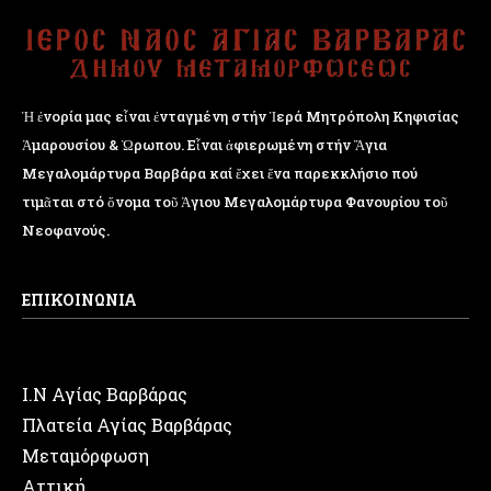
Ἡ ἐνορία μας εἶναι ἐνταγμένη στήν Ἱερά Μητρόπολη Κηφισίας
Ἁμαρουσίου & Ὠρωπου. Εἶναι ἀφιερωμένη στήν Ἅγια
Μεγαλομάρτυρα Βαρβάρα καί ἔχει ἕνα παρεκκλήσιο πού
τιμᾶται στό ὄνομα τοῦ Ἁγιου Μεγαλομάρτυρα Φανουρίου τοῦ
Νεοφανούς.
ΕΠΙΚΟΙΝΩΝΙΑ
Ι.Ν Αγίας Βαρβάρας
Πλατεία Αγίας Βαρβάρας
Μεταμόρφωση
Αττική