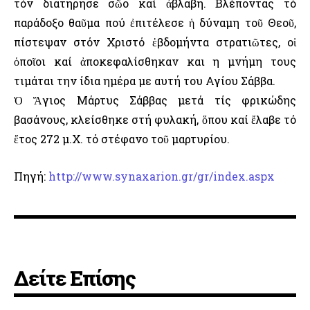
τόν διατήρησε σῶο καί ἀβλαβή. Βλέποντας τό
παράδοξο θαῦμα πού ἐπιτέλεσε ἡ δύναμη τοῦ Θεοῦ,
πίστεψαν στόν Χριστό ἑβδομήντα στρατιῶτες, οἱ
ὁποῖοι καί ἀποκεφαλίσθηκαν και η μνήμη τους
τιμάται την ίδια ημέρα με αυτή του Αγίου Σάββα.
Ὁ Ἅγιος Μάρτυς Σάββας μετά τίς φρικώδης
βασάνους, κλείσθηκε στή φυλακή, ὅπου καί ἔλαβε τό
ἔτος 272 μ.Χ. τό στέφανο τοῦ μαρτυρίου.
Πηγή:
http://www.synaxarion.gr/gr/index.aspx
Δείτε Επίσης