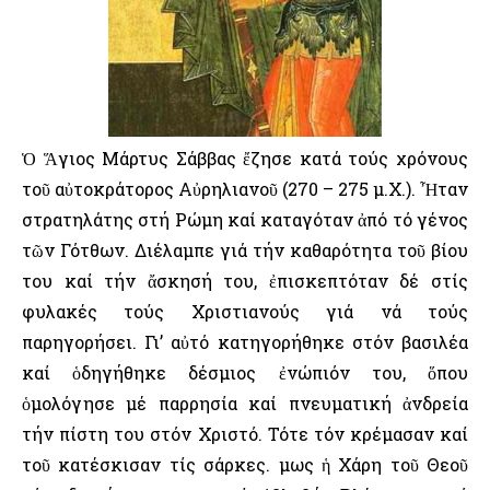
Ὁ Ἅγιος Μάρτυς Σάββας ἔζησε κατά τούς χρόνους
τοῦ αὐτοκράτορος Αὐρηλιανοῦ (270 – 275 μ.Χ.). Ἦταν
στρατηλάτης στή Ρώμη καί καταγόταν ἀπό τό γένος
τῶν Γότθων. Διέλαμπε γιά τήν καθαρότητα τοῦ βίου
του καί τήν ἄσκησή του, ἐπισκεπτόταν δέ στίς
φυλακές τούς Χριστιανούς γιά νά τούς
παρηγορήσει. Γι’ αὐτό κατηγορήθηκε στόν βασιλέα
καί ὁδηγήθηκε δέσμιος ἐνώπιόν του, ὅπου
ὁμολόγησε μέ παρρησία καί πνευματική ἀνδρεία
τήν πίστη του στόν Χριστό. Τότε τόν κρέμασαν καί
τοῦ κατέσκισαν τίς σάρκες. Ὅμως ἡ Χάρη τοῦ Θεοῦ